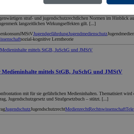
enwärtigen straf- und jugendschutzrechtlichen Normen im Hinblick au
nmerk langzeitlichen Wirkungseffekten gilt. [...]
ienkonsum
JMStV
Jugendgefährdung
Jugendmedienschutz
Jugendmediens
issenschaft
sozial-kognitive Lerntheorie
er Medieninhalte mittels StGB, JuSchG und JMStV
frontation mit für sie gefährlichen Medieninhalten. Thematisiert wird
g, Jugendschutzgesetz und Strafgesetzbuch – stützt. [...]
rag
Jugendschutz
Jugendschutzrecht
Medienrecht
Rechtswissenschaft
Tel