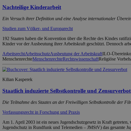
Nachteilige Kinderarbeit
Ein Versuch ihrer Definition und eine Analyse internationaler Über
Studien zum Völker- und Europarecht
192 Staaten haben die Konvention über die Rechte des Kindes ratifizi
Kinder vor der Ausbeutung ihrer Arbeitskraft geschützt. Dennoch arb
Arbeitsrecht
Arbeitsschutz
Ausbeutung der Arbeitskraft
ILO-Übereink
Menschenrechte
Menschenrechte
Rechtswissenschaft
Religiöse Vorbeh
Kilian Kasperek
Staatlich induzierte Selbstkontrolle und Zensurverbot
Die Teilnahme des Staates an der Freiwilligen Selbstkontrolle der Fil
Verfassungsrecht in Forschung und Praxis
Am 1. April 2003 ist ein neues Jugendschutzgesetz in Kraft getrete
Jugendschutz in Rundfunk und Telemedien – JMStV) das gesamte Jugen