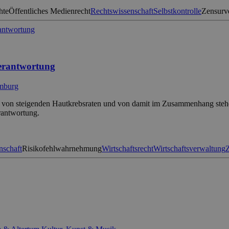
hte
Öffentliches Medienrecht
Rechtswissenschaft
Selbstkontrolle
Zensurv
verantwortung
amburg
nd von steigenden Hautkrebsraten und von damit im Zusammenhang stehe
rantwortung.
nschaft
Risikofehlwahrnehmung
Wirtschaftsrecht
Wirtschaftsverwaltung
Z