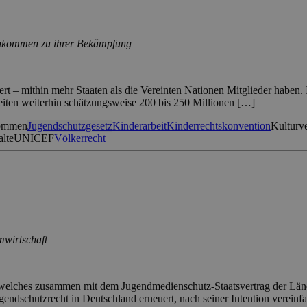
einkommen zu ihrer Bekämpfung
ert – mithin mehr Staaten als die Vereinten Nationen Mitglieder haben
eiten weiterhin schätzungsweise 200 bis 250 Millionen […]
ommen
Jugendschutzgesetz
Kinderarbeit
Kinderrechtskonvention
Kulturv
alte
UNICEF
Völkerrecht
mwirtschaft
n, welches zusammen mit dem Jugendmedienschutz-Staatsvertrag der Lä
dschutzrecht in Deutschland erneuert, nach seiner Intention vereinf