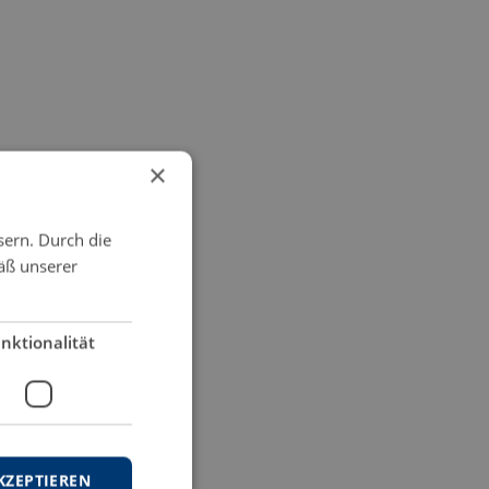
×
sern. Durch die
äß unserer
nktionalität
en
KZEPTIEREN