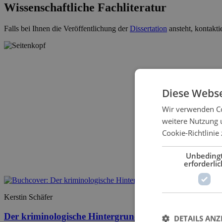
Wissenschaftliche Fachliteratur
Falls bei Ihnen die Veröffentlichung der
Dissertation
ansteht, kontakti
Diese Webse
Wir verwenden Co
weitere Nutzung 
Cookie-Richtlinie 
Unbeding
erforderlic
Kerstin Schäfer
Der kriminologische Hintergrund des (Jugend-) Medie
DETAILS ANZ