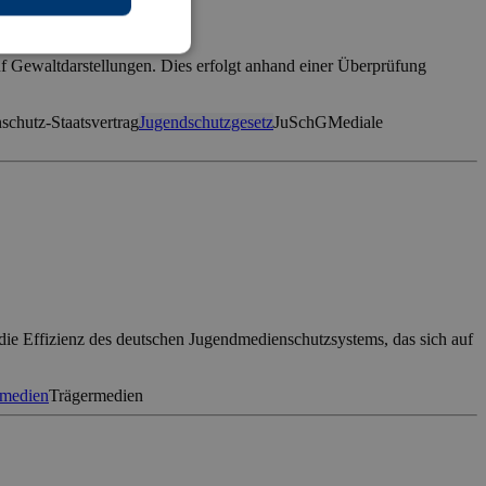
f Gewaltdarstellungen. Dies erfolgt anhand einer Überprüfung
chutz-Staatsvertrag
Jugendschutzgesetz
JuSchG
Mediale
 die Effizienz des deutschen Jugendmedienschutzsystems, das sich auf
emedien
Trägermedien