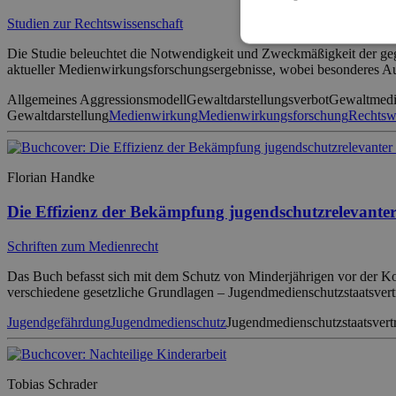
Studien zur Rechtswissenschaft
Die Studie beleuchtet die Notwendigkeit und Zweckmäßigkeit der geg
aktueller Medienwirkungsforschungsergebnisse, wobei besonderes Auge
Allgemeines Aggressionsmodell
Gewaltdarstellungsverbot
Gewaltmed
Gewaltdarstellung
Medienwirkung
Medienwirkungsforschung
Rechtsw
Florian Handke
Die Effizienz der Bekämpfung jugendschutzrelevant
Schriften zum Medienrecht
Das Buch befasst sich mit dem Schutz von Minderjährigen vor der Kon
verschiedene gesetzliche Grundlagen – Jugendmedienschutzstaatsvertra
Jugendgefährdung
Jugendmedienschutz
Jugendmedienschutzstaatsvert
Tobias Schrader