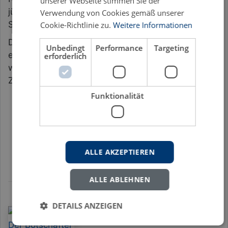
unserer Webseite stimmen Sie der
jüdischer Steuerpflichtiger ein wichtiges Ziel der
Verwendung von Cookies gemäß unserer
Steuerpolitik dar.
Cookie-Richtlinie zu.
Weitere Informationen
Das Werk setzt sich am Beispiel des nicht mehr
Unbedingt
Performance
Targeting
existenten Finanzamts Bonn damit auseinander,
erforderlich
wie ein einzelnes „typisches“ Finanzamt in der NS-
Zeit organisiert war, welche neuen […]
Funktionalität
Bonn
Drittes Reich
Fiskalische Ausplünderung
Geschichte 1933-1945
Judenverfolgung
Nationalsozialismus
Rechtsgeschichte
ALLE AKZEPTIEREN
Reichsfinanzverwaltung
Wiedergutmachung
ALLE ABLEHNEN
DETAILS ANZEIGEN
Jobst C. Knigge