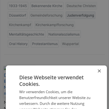
1933-1945
Bekennende Kirche
Deutsche Christen
Düsseldorf
Gemeindeforschung
Judenverfolgung
Kirchenkampf
Kirchenkampfforschung
Mentalitätsgeschichte
Nationalsozialismus
Oral History
Protestantismus
Wuppertal
×
Alexander Otterbeck
Diese Webseite verwendet
Das Finanzamt Bonn im
Cookies.
Nationalsozialismus
Wir verwenden Cookies, um die
Rechtsgeschichtliche Studien
Benutzerfreundlichkeit unserer Website zu
Nach der „Machtergreifung“ durch die
verbessern. Durch die weitere Nutzung
Nationalsozialisten stellte die Diskriminierung