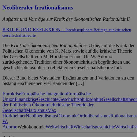
Neoliberaler Irrationalismus
Aufsätze und Vorträge zur Kritik der ökonomischen Rationalität II
KRITIK UND REFLEXION –
Interdisziplinäre Beiträge zur kritischen
Gesellschaftstheorie
Die
Kritik der ökonomischen Rationalität
setzt die, auf die Kritik der
Politischen Ökonomie von K. Marx sowie auf die kritische Theorie
der Gesellschaft von M. Horkheimer und Th. W. Adorno
zurückgehende, Tradition einer ökonomiekritisch begründeten und
geschichtsphilosophisch reflektierten Gesellschaftstheorie fort.
Dieser Band bietet Vorstudien, Ergänzungen und Variationen zu den
bislang erschienenen vier Bänden der […]
Eurokrise
Europäische Integration
Europäische
Union
Finanzkrise
Geschichte
Geschichtsphilosophie
Gesellschaftstheor
der Politischen Ökonomie
Kritische Theorie der
Gesellschaft
Marxismus
Max
Horkheimer
Neoliberalismus
Ökonomie
Ordoliberalismus
Rationalismu
W.
Adorno
Weltökonomie
Weltwirtschaft
Wirtschaftsgeschichte
Wirtschafts