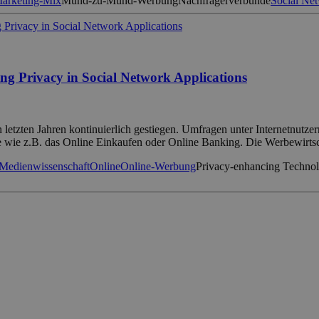
arketing-Mix
Mund-zu-Mund-Werbung
Nachfragerverbünde
Social Ne
g Privacy in Social Network Applications
 letzten Jahren kontinuierlich gestiegen. Umfragen unter Internetnutze
e wie z.B. das Online Einkaufen oder Online Banking. Die Werbewirtsc
Medienwissenschaft
Online
Online-Werbung
Privacy-enhancing Technol