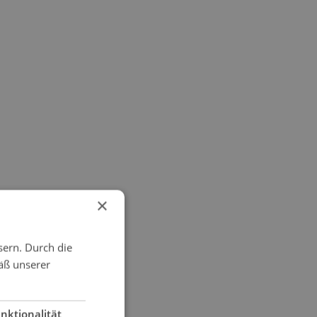
×
sern. Durch die
äß unserer
nktionalität