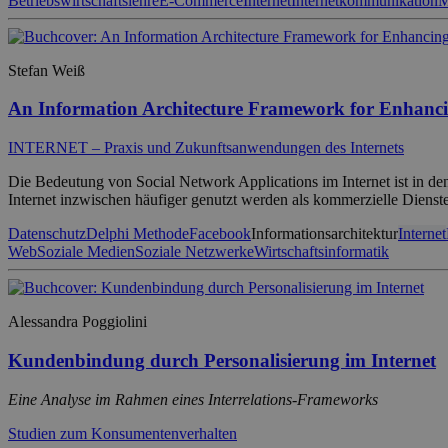
Betriebswirtschaftslehre
E-Commerce
Internet
Internetkommunikation
M
Stefan Weiß
An Information Architecture Framework for Enhancin
INTERNET – Praxis und Zukunftsanwendungen des Internets
Die Bedeutung von Social Network Applications im Internet ist in den
Internet inzwischen häufiger genutzt werden als kommerzielle Dienst
Datenschutz
Delphi Methode
Facebook
Informationsarchitektur
Internet
Web
Soziale Medien
Soziale Netzwerke
Wirtschaftsinformatik
Alessandra Poggiolini
Kundenbindung durch Personalisierung im Internet
Eine Analyse im Rahmen eines Interrelations-Frameworks
Studien zum Konsumentenverhalten