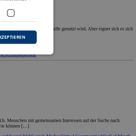
Medium auch für die Selbsthilfe genutzt wird. Aber eignet sich es sich
KZEPTIEREN
ung
Sozialpädagogik
 d.h. Menschen mit gemeinsamen Interessen auf der Suche nach
 wie können […]