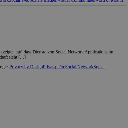
twork
Social Web
Soziale Medien
Virtual Communities
Word of Mouth
rn zeigen auf, dass Dienste von Social Network Applications im
haft sieht […]
ogies
Privacy by Design
Privatsphäre
Social Network
Social