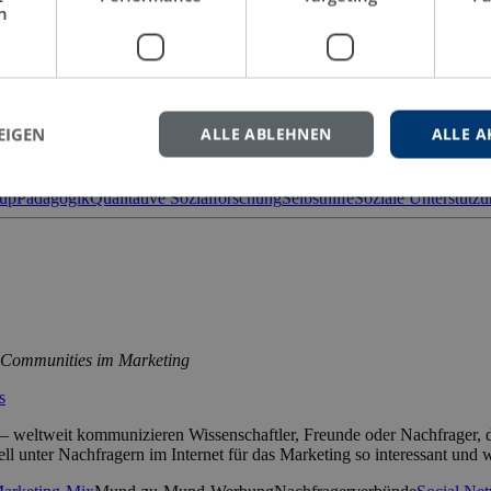
h
sgroup
 unterschiedlichsten Lebensbereiche. So verwundert es nicht, dass das 
EIGEN
ALLE ABLEHNEN
ALLE A
e […]
up
Pädagogik
Qualitative Sozialforschung
Selbsthilfe
Soziale Unterstütz
l Communities im Marketing
s
zt – weltweit kommunizieren Wissenschaftler, Freunde oder Nachfrager,
l unter Nachfragern im Internet für das Marketing so interessant und