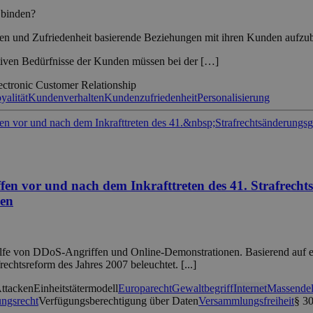
 binden?
trauen und Zufriedenheit basierende Beziehungen mit ihren Kunden aufz
tiven Bedürfnisse der Kunden müssen bei der […]
ectronic Customer Relationship
alität
Kundenverhalten
Kundenzufriedenheit
Personalisierung
en vor und nach dem Inkrafttreten des 41. Strafrecht
ben
Hilfe von DDoS-Angriffen und Online-Demonstrationen. Basierend auf 
echtsreform des Jahres 2007 beleuchtet. [...]
ttacken
Einheitstätermodell
Europarecht
Gewaltbegriff
Internet
Massendel
ungsrecht
Verfügungsberechtigung über Daten
Versammlungsfreiheit
§ 3