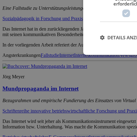
erforderlic
Eine Fallstudie zu Unterstützungsleistungen in einer Selbsthilfe-New
Sozialpädagogik in Forschung und Praxis
Das Internet hat in den zurückliegenden Jahren Einzug gehalten in die
mit seinen kommunikativen Besonderheiten auch dafür?
DETAILS ANZ
In der vorliegenden Arbeit referiert der Autor zunächst ausführlich di
Angsterkrankungen
Fallstudie
Internet
Internetkommunikation
Newsgro
Jörg Meyer
Mundpropaganda im Internet
Bezugsrahmen und empirische Fundierung des Einsatzes von Virtua
Schriftenreihe innovative betriebswirtschaftliche Forschung und Praxi
Das Internet wird seit jeher als Kommunikationsinstrument eingeset
Information bzw. Unterhaltung. Was macht die Kommunikation speziel