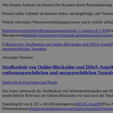
Wie können Anbieter im Internet ihre Kunden durch Personalisierung
Worauf sollen Anbieter im Internet zielen, um langfristige, auf Ver
Welche relevanten Wissensverarbeitungsprozesse sowie welche affek
Betriebswirtschaftslehre
Beziehungsmarketing
E-Commerce
E-CRM
El
Management
Internet
Konsumentenverhalten
Kundenbindung
Kundenloy
Alexander Nemzov
Strafbarkeit von Online-Blockaden und DDoS-Angriff
verfassungsrechtlichen und europarechtlichen Vorga
Strafrecht in Forschung und Praxis
Der Autor untersucht die Strafbarkeit von Webseitenblockaden mit 
strafrechtliche Relevanz der Online-Blockaden vor und nach der Strafr
Datenbegriff von § 202 a StGB
Dateneigentum
DDoS-Angriff
DDos-A
Demonstrationen
Strafrechtsänderungsgesetz
Strafrechtsreform
Verfass