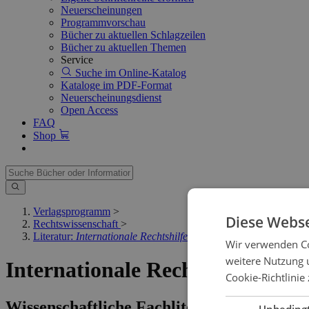
Neuerscheinungen
Programmvorschau
Bücher zu aktuellen Schlagzeilen
Bücher zu aktuellen Themen
Service
Suche im Online-Katalog
Kataloge im PDF-Format
Neuerscheinungsdienst
Open Access
FAQ
Shop
Verlagsprogramm
>
Diese Webse
Rechtswissenschaft
>
Literatur:
Internationale Rechtshilfe In Strafsachen
Wir verwenden Co
weitere Nutzung 
Internationale Rechtshilfe In S
Cookie-Richtlinie 
Wissenschaftliche Fachliteratur
Unbeding