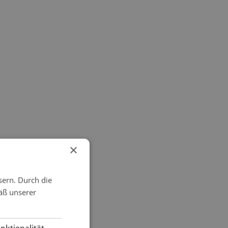
×
sern. Durch die
äß unserer
nktionalität