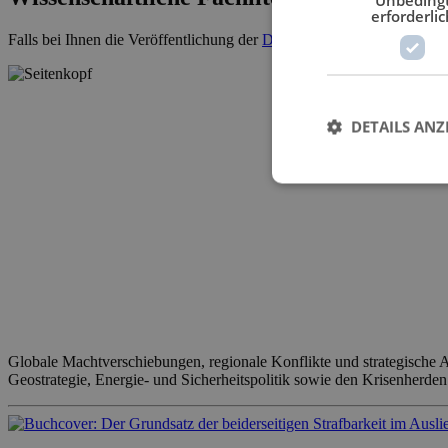
erforderlic
Falls bei Ihnen die Veröffentlichung der
Dissertation
ansteht, kontakti
DETAILS ANZ
Globale Machtverschiebungen, regionale Konflikte und strategische A
Geostrategie, Energie- und Sicherheitspolitik sowie den Krisenherden 