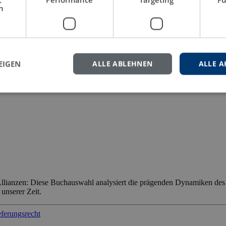
h
eren Sie uns gern.
EIGEN
ALLE ABLEHNEN
ALLE A
llianzen: Diese Buchauswahl analysiert die prägenden Dynamiken des 21
unserer Zeit.