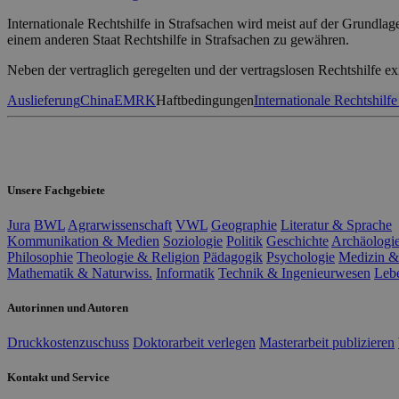
Internationale Rechtshilfe in Strafsachen wird meist auf der Grundla
einem anderen Staat Rechtshilfe in Strafsachen zu gewähren.
Neben der vertraglich geregelten und der vertragslosen Rechtshilfe e
Auslieferung
China
EMRK
Haftbedingungen
Internationale Rechtshilfe
Unsere Fachgebiete
Jura
BWL
Agrarwissenschaft
VWL
Geographie
Literatur & Sprache
Kommunikation & Medien
Soziologie
Politik
Geschichte
Archäologi
Philosophie
Theologie & Religion
Pädagogik
Psychologie
Medizin &
Mathematik & Naturwiss.
Informatik
Technik & Ingenieurwesen
Leb
Autorinnen und Autoren
Druckkostenzuschuss
Doktorarbeit verlegen
Masterarbeit publizieren
Kontakt und Service