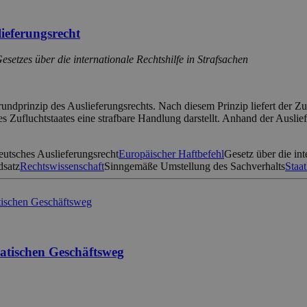
lieferungsrecht
etzes über die internationale Rechtshilfe in Strafsachen
Grundprinzip des Auslieferungsrechts. Nach diesem Prinzip liefert der Zu
fluchtstaates eine strafbare Handlung darstellt. Anhand der Ausliefe
utsches Auslieferungsrecht
Europäischer Haftbefehl
Gesetz über die int
dsatz
Rechtswissenschaft
Sinngemäße Umstellung des Sachverhalts
Staat
matischen Geschäftsweg