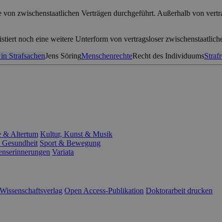
ge von zwischenstaatlichen Verträgen durchgeführt. Außerhalb von vertr
xistiert noch eine weitere Unterform von vertragsloser zwischenstaatli
 in Strafsachen
Jens Söring
Menschenrechte
Recht des Individuums
Straf
e & Altertum
Kultur, Kunst & Musik
 Gesundheit
Sport & Bewegung
enserinnerungen
Variata
Wissenschaftsverlag
Open Access-Publikation
Doktorarbeit drucken