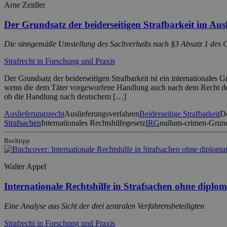
Arne Zeidler
Der Grundsatz der beiderseitigen Strafbarkeit im Aus
Die sinngemäße Umstellung des Sachverhalts nach §3 Absatz 1 des Ges
Strafrecht in Forschung und Praxis
Der Grundsatz der beiderseitigen Strafbarkeit ist ein internationales 
wenn die dem Täter vorgeworfene Handlung auch nach dem Recht des Zu
ob die Handlung nach deutschem […]
Auslieferungsrecht
Auslieferungsverfahren
Beiderseitige Strafbarkeit
De
Strafsachen
Internationales Rechtshilfegesetz
IRG
nullum-crimen-Grun
Buchtipp
Walter Appel
Internationale Rechtshilfe in Strafsachen ohne diplo
Eine Analyse aus Sicht der drei zentralen Verfahrensbeteiligten
Strafrecht in Forschung und Praxis