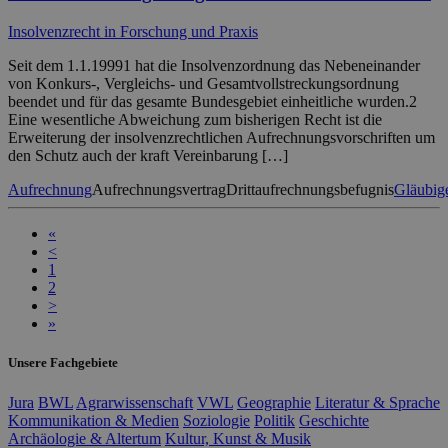
Insolvenzrecht in Forschung und Praxis
Seit dem 1.1.19991 hat die Insolvenzordnung das Nebeneinander
von Konkurs-, Vergleichs- und Gesamtvollstreckungsordnung
beendet und für das gesamte Bundesgebiet einheitliche wurden.2
Eine wesentliche Abweichung zum bisherigen Recht ist die
Erweiterung der insolvenzrechtlichen Aufrechnungsvorschriften um
den Schutz auch der kraft Vereinbarung […]
Aufrechnung
Aufrechnungsvertrag
Drittaufrechnungsbefugnis
Gläubig
«
<
1
2
>
»
Unsere Fachgebiete
Jura
BWL
Agrarwissenschaft
VWL
Geographie
Literatur & Sprache
Kommunikation & Medien
Soziologie
Politik
Geschichte
Archäologie & Altertum
Kultur, Kunst & Musik