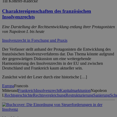
Till Kotterer-Rädecke
Charaktereigenschaften des französischen
Insolvenzrechts
Eine Darstellung der Rechtsentwicklung entlang ihrer Protagonisten
von Napoleon I. bis heute
Insolvenzrecht in Forschung und Praxis
Der Verfasser stellt anhand der Protagonisten die Entwicklung des
französischen Insolvenzverfahrens dar. Das Thema könnte aufgrund
der gegenwärtigen Diskussion um eine weitergehende
Harmonisierung des Insolvenzrechts in der EU und zwischen
Deutschland und Frankreich kaum aktueller sein.
Zunächst wird der Leser durch eine historische […]
Europa
Francois
Mitterand
Frankreich
Insolvenzrecht
Kapitalmarktunion
Napoleon
I.
Rechtsgeschichte
Rechtsvergleichung
Restrukturierung
Sanierung
Sch