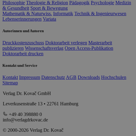
Philosophie
Theologie & Religion
Pädagogik
Psychologie
Medizin
& Gesundheit
Sport & Bewegung
Mathematik & Naturwiss.
Informatik
Technik & Ingenieurwesen
Lebenserinnerungen
Variata
Autorinnen und Autoren
Druckkostenzuschuss
Doktorarbeit verlegen
Masterarbeit
publizieren
Wissenschaftsverlag
Open Access-Publikation
Doktorarbeit drucken
Kontakt und Service
Kontakt
Impressum
Datenschutz
AGB
Downloads
Hochschulen
Sitemap
Verlag Dr. Kovač GmbH
Leverkusenstraße 13 • 22761 Hamburg
+49 40 398880 0
info@verlagdrkovac.de
© 2000-2026 Verlag Dr. Kovač