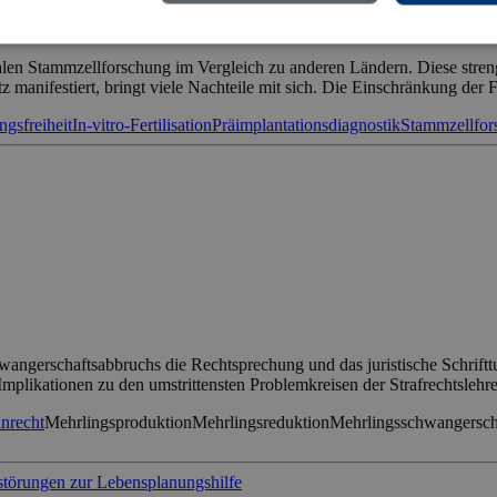
alen Stammzellforschung im Vergleich zu anderen Ländern. Diese stre
manifestiert, bringt viele Nachteile mit sich. Die Einschränkung der 
gsfreiheit
In-vitro-Fertilisation
Präimplantationsdiagnostik
Stammzellfor
chwangerschaftsabbruchs die Rechtsprechung und das juristische Schrift
 Implikationen zu den umstrittensten Problemkreisen der Strafrechtslehr
nrecht
Mehrlingsproduktion
Mehrlingsreduktion
Mehrlingsschwangersch