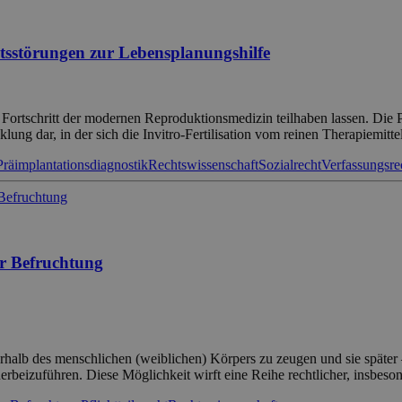
tätsstörungen zur Lebensplanungshilfe
 Fortschritt der modernen Reproduktionsmedizin teilhaben lassen. Die 
ng dar, in der sich die Invitro-Fertilisation vom reinen Therapiemitte
Präimplantationsdiagnostik
Rechtswissenschaft
Sozialrecht
Verfassungsre
er Befruchtung
alb des menschlichen (weiblichen) Körpers zu zeugen und sie später 
herbeizuführen. Diese Möglichkeit wirft eine Reihe rechtlicher, insbes