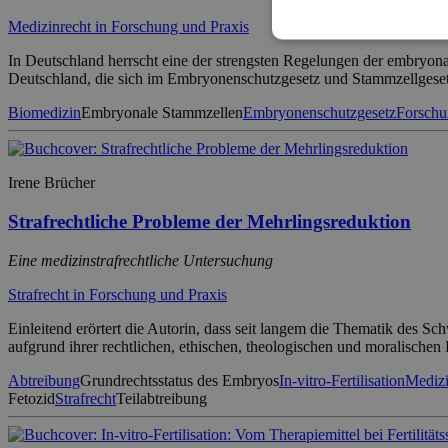
Medizinrecht in Forschung und Praxis
In Deutschland herrscht eine der strengsten Regelungen der embryon
Deutschland, die sich im Embryonenschutzgesetz und Stammzellgesetz 
Biomedizin
Embryonale Stammzellen
Embryonenschutzgesetz
Forschun
Irene Brücher
Strafrechtliche Probleme der Mehrlingsreduktion
Eine medizinstrafrechtliche Untersuchung
Strafrecht in Forschung und Praxis
Einleitend erörtert die Autorin, dass seit langem die Thematik des S
aufgrund ihrer rechtlichen, ethischen, theologischen und moralischen
Abtreibung
Grundrechtsstatus des Embryos
In-vitro-Fertilisation
Medizi
Fetozid
Strafrecht
Teilabtreibung