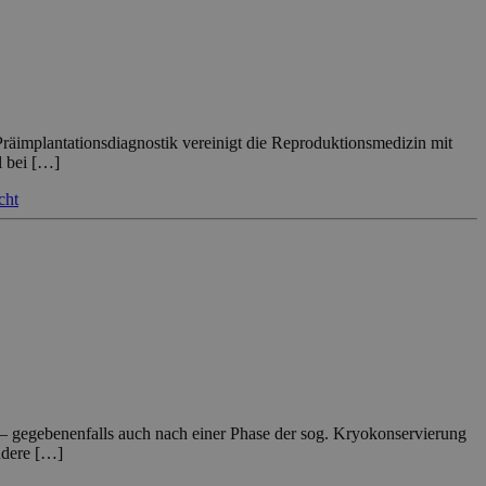
Präimplantationsdiagnostik vereinigt die Reproduktionsmedizin mit
l bei […]
cht
– gegebenenfalls auch nach einer Phase der sog. Kryokonservierung
ondere […]