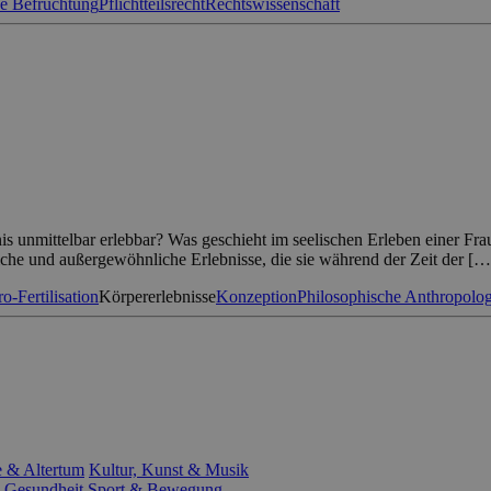
he Befruchtung
Pflichtteilsrecht
Rechtswissenschaft
is unmittelbar erlebbar? Was geschieht im seelischen Erleben einer Fr
liche und außergewöhnliche Erlebnisse, die sie während der Zeit der […
ro-Fertilisation
Körpererlebnisse
Konzeption
Philosophische Anthropolog
e & Altertum
Kultur, Kunst & Musik
 Gesundheit
Sport & Bewegung