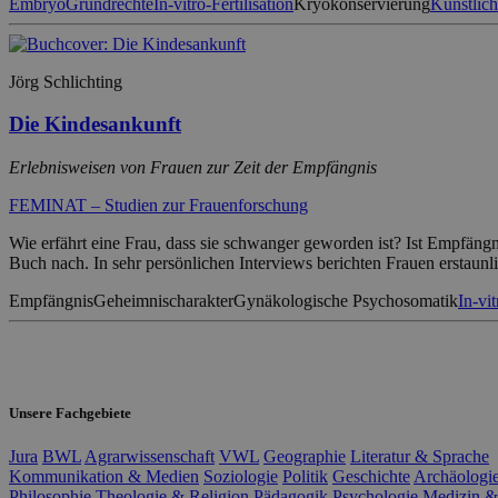
Embryo
Grundrechte
In-vitro-Fertilisation
Kryokonservierung
Künstlic
Jörg Schlichting
Die Kindesankunft
Erlebnisweisen von Frauen zur Zeit der Empfängnis
FEMINAT – Studien zur Frauenforschung
Wie erfährt eine Frau, dass sie schwanger geworden ist? Ist Empfängn
Buch nach. In sehr persönlichen Interviews berichten Frauen erstaun
Empfängnis
Geheimnischarakter
Gynäkologische Psychosomatik
In-vit
Unsere Fachgebiete
Jura
BWL
Agrarwissenschaft
VWL
Geographie
Literatur & Sprache
Kommunikation & Medien
Soziologie
Politik
Geschichte
Archäologi
Philosophie
Theologie & Religion
Pädagogik
Psychologie
Medizin &