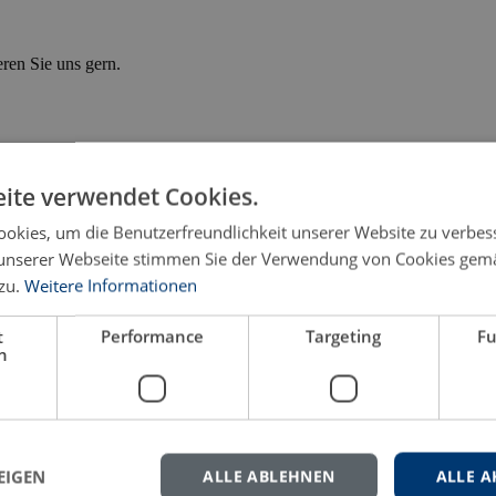
eren Sie uns gern.
ite verwendet Cookies.
okies, um die Benutzerfreundlichkeit unserer Website zu verbes
unserer Webseite stimmen Sie der Verwendung von Cookies gem
zu.
Weitere Informationen
t
Performance
Targeting
Fu
h
EIGEN
ALLE ABLEHNEN
ALLE A
nd Stammzellgesetz