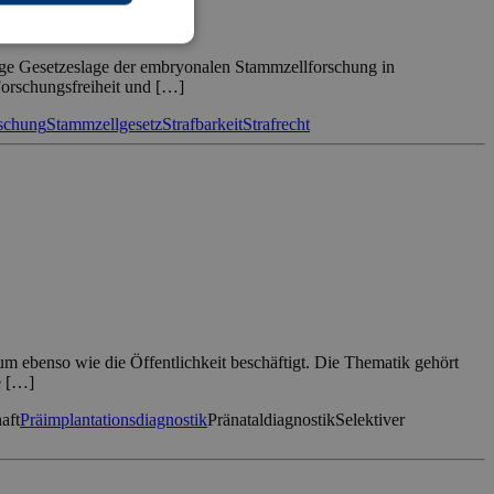
nge Gesetzeslage der embryonalen Stammzellforschung in
Forschungsfreiheit und […]
schung
Stammzellgesetz
Strafbarkeit
Strafrecht
tum ebenso wie die Öffentlichkeit beschäftigt. Die Thematik gehört
e […]
aft
Präimplantationsdiagnostik
Pränataldiagnostik
Selektiver