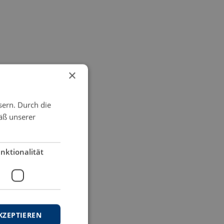
×
sern. Durch die
äß unserer
nktionalität
KZEPTIEREN