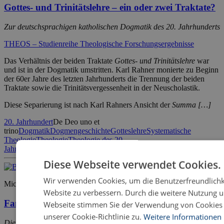
Gottes- und Trinitätslehre – ein oder zwei Traktate?
Zur deutschsprachigen katholischen Dogmatik des 20. Jahrhunderts
THEOS – Studienreihe Theologische Forschungsergebnisse
Das Verhältnis der beiden Traktate
Gottes- und Trinitätslehre
war
und ist in der Dogmatik umstritten. Karl Rahner monierte zu Beginn
der 60er Jahre des letzten Jahrhunderts die Trennung der beiden
Traktate sowie die Trinitätsvergessenheit in der Neuscholastik.
Diese Separierung ist nach Karl Rahners Ansicht der
Summa […]
20. Jahrhundert
De Deo uno et
trino
Dogmatik
Dogmengeschichte
Gotteslehre
Systematische
Theologie
Theologie
Theologie des 20.
Jahrhunderts
Traktatenproblematik
Trinitätslehre
Diese Webseite verwendet Cookies.
Wir verwenden Cookies, um die Benutzerfreundlichk
Michael Heut
Website zu verbessern. Durch die weitere Nutzung u
Familienleitbilder
Webseite stimmen Sie der Verwendung von Cookie
unserer Cookie-Richtlinie zu.
Weitere Informationen
Die sozialethische Dimension des Leitbildes für die Institution