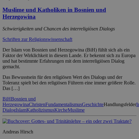
Muslime und Katholiken in Bosnien und
Herzegowina
Schwierigkeiten und Chancen des interreligiösen Dialogs
Schriften zur Religionswissenschaft
Der Islam von Bosnien und Herzegowina (BiH) fühlt sich als ein
Faktor der Wirklichkeit in diesem Lande. Er bekennt sich zu Europa
und hat bestimmte Erfahrungen mit dem interreligiösen Dialog
gemacht.
Das Bewusstsein für den religiösen Wert des Dialogs und der
Toleranz spielt bei den religiösen Führern eine immer größere Rolle.
Das […]
BiH
Bosnien und
Herzegowina
Christen
Fundamentalismus
Geschichte
Handlungsfelder
I
Dialog
Islam
Katholizismus
Kirche
Muslime
Andreas Hirsch