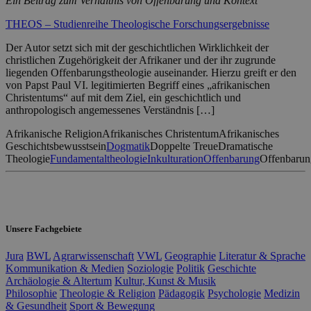
Ein Beitrag zum Verhältnis von Offenbarung und Kontext
THEOS – Studienreihe Theologische Forschungsergebnisse
Der Autor setzt sich mit der geschichtlichen Wirklichkeit der
christlichen Zugehörigkeit der Afrikaner und der ihr zugrunde
liegenden Offenbarungstheologie auseinander. Hierzu greift er den
von Papst Paul VI. legitimierten Begriff eines „afrikanischen
Christentums“ auf mit dem Ziel, ein geschichtlich und
anthropologisch angemessenes Verständnis […]
Afrikanische Religion
Afrikanisches Christentum
Afrikanisches
Geschichtsbewusstsein
Dogmatik
Doppelte Treue
Dramatische
Theologie
Fundamentaltheologie
Inkulturation
Offenbarung
Offenbarun
Unsere Fachgebiete
Jura
BWL
Agrarwissenschaft
VWL
Geographie
Literatur & Sprache
Kommunikation & Medien
Soziologie
Politik
Geschichte
Archäologie & Altertum
Kultur, Kunst & Musik
Philosophie
Theologie & Religion
Pädagogik
Psychologie
Medizin
& Gesundheit
Sport & Bewegung