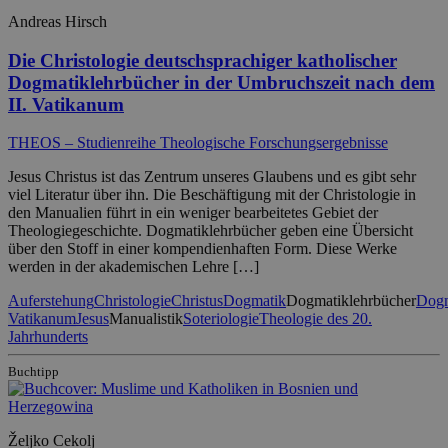
Andreas Hirsch
Die Christologie deutschsprachiger katholischer
Dogmatiklehrbücher in der Umbruchszeit nach dem
II. Vatikanum
THEOS – Studienreihe Theologische Forschungsergebnisse
Jesus Christus ist das Zentrum unseres Glaubens und es gibt sehr
viel Literatur über ihn. Die Beschäftigung mit der Christologie in
den Manualien führt in ein weniger bearbeitetes Gebiet der
Theologiegeschichte. Dogmatiklehrbücher geben eine Übersicht
über den Stoff in einer kompendienhaften Form. Diese Werke
werden in der akademischen Lehre […]
Auferstehung
Christologie
Christus
Dogmatik
Dogmatiklehrbücher
Dogm
Vatikanum
Jesus
Manualistik
Soteriologie
Theologie des 20.
Jahrhunderts
Buchtipp
Željko Cekolj