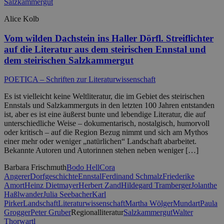
Alice Kolb
Vom wilden Dachstein ins Haller Dörfl. Streiflichter
auf die Literatur aus dem steirischen Ennstal und
dem steirischen Salzkammergut
POETICA – Schriften zur Literaturwissenschaft
Es ist vielleicht keine Weltliteratur, die im Gebiet des steirischen
Ennstals und Salzkammerguts in den letzten 100 Jahren entstanden
ist, aber es ist eine äußerst bunte und lebendige Literatur, die auf
unterschiedliche Weise – dokumentarisch, nostalgisch, humorvoll
oder kritisch – auf die Region Bezug nimmt und sich am Mythos
einer mehr oder weniger „natürlichen“ Landschaft abarbeitet.
Bekannte Autoren und Autorinnen stehen neben weniger […]
Barbara Frischmuth
Bodo Hell
Cora
Angerer
Dorfgeschichte
Ennstal
Ferdinand Schmalz
Friederike
Amort
Heinz Dietmayer
Herbert Zand
Hildegard Tramberger
Jolanthe
Haßlwander
Julia Seebacher
Karl
Pirker
Landschaft
Literaturwissenschaft
Martha Wölger
Mundart
Paula
Grogger
Peter Gruber
Regionalliteratur
Salzkammergut
Walter
Thorwartl