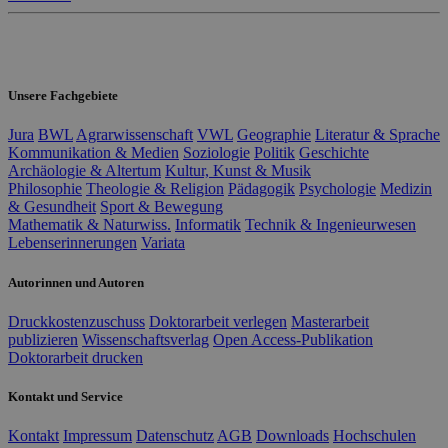
Unsere Fachgebiete
Jura
BWL
Agrarwissenschaft
VWL
Geographie
Literatur & Sprache
Kommunikation & Medien
Soziologie
Politik
Geschichte
Archäologie & Altertum
Kultur, Kunst & Musik
Philosophie
Theologie & Religion
Pädagogik
Psychologie
Medizin
& Gesundheit
Sport & Bewegung
Mathematik & Naturwiss.
Informatik
Technik & Ingenieurwesen
Lebenserinnerungen
Variata
Autorinnen und Autoren
Druckkostenzuschuss
Doktorarbeit verlegen
Masterarbeit
publizieren
Wissenschaftsverlag
Open Access-Publikation
Doktorarbeit drucken
Kontakt und Service
Kontakt
Impressum
Datenschutz
AGB
Downloads
Hochschulen