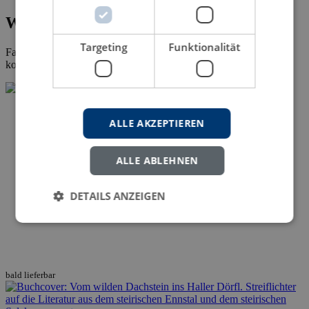
Wissenschaftliche Fachliteratur
Targeting
Funktionalität
Falls bei Ihnen die Veröffentlichung der
Dissertation
ansteht,
kontaktieren Sie uns gern.
ALLE AKZEPTIEREN
ALLE ABLEHNEN
DETAILS ANZEIGEN
bald lieferbar