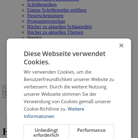
Schriftenreihen
Eigene Schriftenreihe eröffnen
Neuerscheinungen
Programmvorschau
Bücher zu aktuellen Schlagzeilen
Bücher zu aktuellen Themen
Service
×
Suche im Online-Katalog
Kataloge im PDF-Format
Diese Webseite verwendet
Neuerscheinungsdienst
Cookies.
Open Access
FAQ
Wir verwenden Cookies, um die
Shop
Benutzerfreundlichkeit unserer Website zu
verbessern. Durch die weitere Nutzung
unserer Webseite stimmen Sie der
Verwendung von Cookies gemäß unserer
Verlagsprogramm
>
Cookie-Richtlinie zu.
Weitere
Literaturwissenschaft & Sprachwissenschaft
>
Informationen
Literatur:
Hildegard Tramberger
Hildegard Tramberger
Unbedingt
Performance
erforderlich