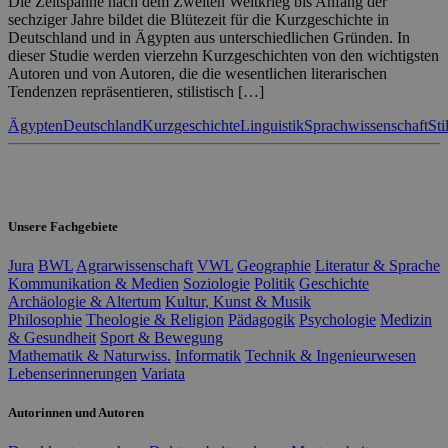
Die Zeitspanne nach dem Zweiten Weltkrieg bis Anfang der
sechziger Jahre bildet die Blütezeit für die Kurzgeschichte in
Deutschland und in Ägypten aus unterschiedlichen Gründen. In
dieser Studie werden vierzehn Kurzgeschichten von den wichtigsten
Autoren und von Autoren, die die wesentlichen literarischen
Tendenzen repräsentieren, stilistisch […]
Ägypten
Deutschland
Kurzgeschichte
Linguistik
Sprachwissenschaft
Sti
Unsere Fachgebiete
Jura
BWL
Agrarwissenschaft
VWL
Geographie
Literatur & Sprache
Kommunikation & Medien
Soziologie
Politik
Geschichte
Archäologie & Altertum
Kultur, Kunst & Musik
Philosophie
Theologie & Religion
Pädagogik
Psychologie
Medizin
& Gesundheit
Sport & Bewegung
Mathematik & Naturwiss.
Informatik
Technik & Ingenieurwesen
Lebenserinnerungen
Variata
Autorinnen und Autoren