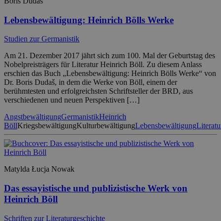
Boris Dudaš
Lebensbewältigung: Heinrich Bölls Werke
Studien zur Germanistik
Am 21. Dezember 2017 jährt sich zum 100. Mal der Geburtstag des
Nobelpreisträgers für Literatur Heinrich Böll. Zu diesem Anlass
erschien das Buch „Lebensbewältigung: Heinrich Bölls Werke“ von
Dr. Boris Dudaš, in dem die Werke von Böll, einem der
berühmtesten und erfolgreichsten Schriftsteller der BRD, aus
verschiedenen und neuen Perspektiven […]
Angstbewältigung
Germanistik
Heinrich
Böll
Kriegsbewältigung
Kulturbewältigung
Lebensbewältigung
Literat
Matylda Łucja Nowak
Das essayistische und publizistische Werk von
Heinrich Böll
Schriften zur Literaturgeschichte