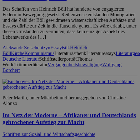
Das Schaffen von Heinrich Böll hat hunderte von engagierten
Federn in Bewegung gesetzt. Reihenweise entstanden Monografien
und die Zahl der Böll gewidmeten wissenschaftlichen Aufsätze und
Essays dürfte zur Zeit in die Tausende gehen. Es wäre erlaubt, unter
diesen Umständen zu vermuten, dass kein einziger Aspekt des
Lebenswerks des […]
Aleksandr Solschenizyn
Essayistik
Heinrich
Böll
Kirche
Kommunismus
Literaturästhetik
Literaturessays
Literaturges
Deutsche Literatur
Schriftstellerporträt
Thomas
Wolfe
Trümmerliteratur
Vergangenheitsbewältigung
Wolfgang
Borchert
Peter Martin, unter Mitarbeit und herausgegeben von Christine
Alonzo
Im Netz der Moderne – Afrikaner und Deutschlands
gebrochener Aufstieg zur Macht
Schriften zur Sozial- und Wirtschaftsgeschichte