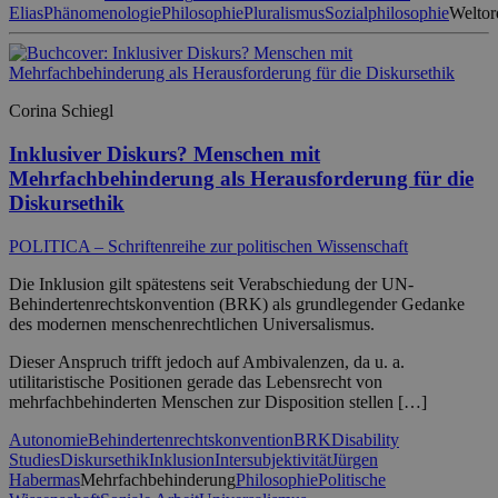
Elias
Phänomenologie
Philosophie
Pluralismus
Sozialphilosophie
Weltor
Corina Schiegl
Inklusiver Diskurs? Menschen mit
Mehrfachbehinderung als Herausforderung für die
Diskursethik
POLITICA – Schriftenreihe zur politischen Wissenschaft
Die Inklusion gilt spätestens seit Verabschiedung der UN-
Behindertenrechtskonvention (BRK) als grundlegender Gedanke
des modernen menschenrechtlichen Universalismus.
Dieser Anspruch trifft jedoch auf Ambivalenzen, da u. a.
utilitaristische Positionen gerade das Lebensrecht von
mehrfachbehinderten Menschen zur Disposition stellen […]
Autonomie
Behindertenrechtskonvention
BRK
Disability
Studies
Diskursethik
Inklusion
Intersubjektivität
Jürgen
Habermas
Mehrfachbehinderung
Philosophie
Politische