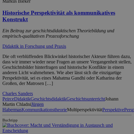
Markus Bieker
Historische Perspektivität als kommunikatives
Konstrukt
Ein Beitrag zur geschichtsdidaktischen Theoriebildung und
empirisch-qualitativen Prozessforschung
Didaktik in Forschung und Praxis
Die oft verblüffenden Blickwinkel historischer Akteure führen dazu,
dass wir immer wieder neue Fragen an unsere Vergangenheit stellen,
Geschichtsbilder hinterfragen und historische Konflikte in einem
anderen Licht wahrnehmen. Wie aber lässt sich die einzigartige
Perspektivität, sei es eines Mahatma Gandhi oder Katharina der
Großen, der Matrosen […]
Charles Sanders
Peirce
Didaktik
Geschichtsdidaktik
Geschichtsunterricht
Johann
Martin Chladni
Jürgen
Habermas
Kommunikationstheorie
Multiperspektivität
Perspektive
Pers
Buchtipp