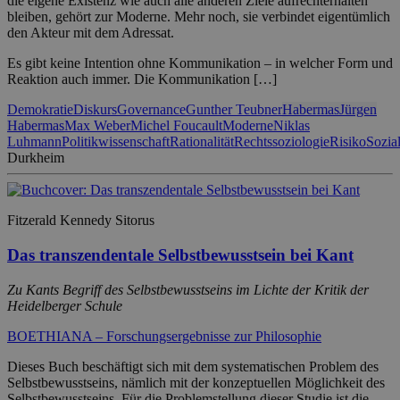
die eigene Existenz wie auch alle anderen Ziele aufrechterhalten
bleiben, gehört zur Moderne. Mehr noch, sie verbindet eigentümlich
den Akteur mit dem Adressat.
Es gibt keine Intention ohne Kommunikation – in welcher Form und
Reaktion auch immer. Die Kommunikation […]
Demokratie
Diskurs
Governance
Gunther Teubner
Habermas
Jürgen
Habermas
Max Weber
Michel Foucault
Moderne
Niklas
Luhmann
Politikwissenschaft
Rationalität
Rechtssoziologie
Risiko
Sozial
Durkheim
Fitzerald Kennedy Sitorus
Das transzendentale Selbstbewusstsein bei Kant
Zu Kants Begriff des Selbstbewusstseins im Lichte der Kritik der
Heidelberger Schule
BOETHIANA – Forschungsergebnisse zur Philosophie
Dieses Buch beschäftigt sich mit dem systematischen Problem des
Selbstbewusstseins, nämlich mit der konzeptuellen Möglichkeit des
Selbstbewusstseins. Für die Problemstellung dieser Studie ist die