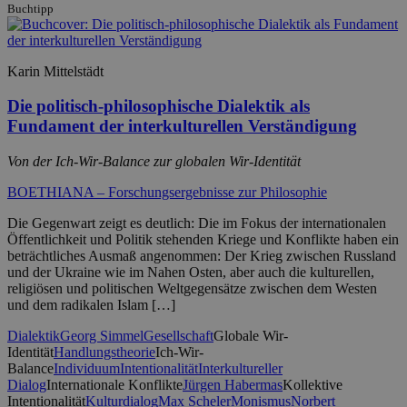
Buchtipp
Karin Mittelstädt
Die politisch-philosophische Dialektik als
Fundament der interkulturellen Verständigung
Von der Ich-Wir-Balance zur globalen Wir-Identität
BOETHIANA – Forschungsergebnisse zur Philosophie
Die Gegenwart zeigt es deutlich: Die im Fokus der internationalen
Öffentlichkeit und Politik stehenden Kriege und Konflikte haben ein
beträchtliches Ausmaß angenommen: Der Krieg zwischen Russland
und der Ukraine wie im Nahen Osten, aber auch die kulturellen,
religiösen und politischen Weltgegensätze zwischen dem Westen
und dem radikalen Islam […]
Dialektik
Georg Simmel
Gesellschaft
Globale Wir-
Identität
Handlungstheorie
Ich-Wir-
Balance
Individuum
Intentionalität
Interkultureller
Dialog
Internationale Konflikte
Jürgen Habermas
Kollektive
Intentionalität
Kulturdialog
Max Scheler
Monismus
Norbert