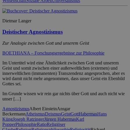
Wissenschaft
Soziale Arbeit
Universalismus
Dietmar Langer
Deistischer Agnostizismus
Zur Analogie zwischen Gott und unserem Geist
BOETHIANA – Forschungsergebnisse zur Philosophie
Im Untertitel wird eine Ähnlichkeit zwischen Gott und unserem
Geist und somit zwischen einer außerweltlichen (externen) und
innerweltlichen (immanenten) Transzendenz angesprochen, aber es
wird damit nicht mehr angenommen, dass unser Geist ein Ebenbild
Gottes sei.
Im Grunde wissen wir rein gar nichts über Gott und auch nicht wie
unser […]
Agnostizismus
Albert Einstein
Ansgar
Beckermann
Atheismus
Deismus
Geist
Gott
Habermas
Hans
Küng
Joseph Ratzinger
Jürgen Habermas
Karl
Popper
Philosophie
Ratio
Religiöser
Glaube
Religion
Religionsphilosophie
Religiosität
Richard