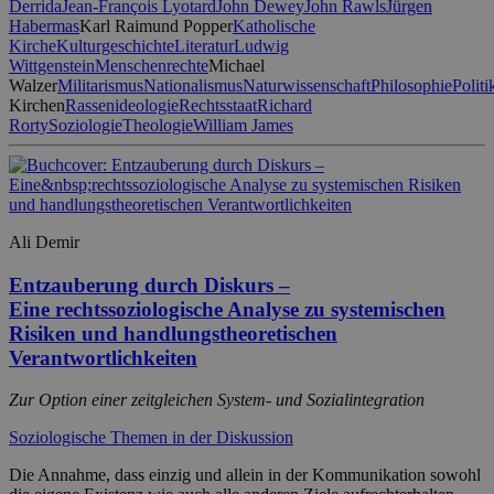
Derrida
Jean-François Lyotard
John Dewey
John Rawls
Jürgen
Habermas
Karl Raimund Popper
Katholische
Kirche
Kulturgeschichte
Literatur
Ludwig
Wittgenstein
Menschenrechte
Michael
Walzer
Militarismus
Nationalismus
Naturwissenschaft
Philosophie
Politi
Kirchen
Rassenideologie
Rechtsstaat
Richard
Rorty
Soziologie
Theologie
William James
Ali Demir
Entzauberung durch Diskurs –
Eine rechtssoziologische Analyse zu systemischen
Risiken und handlungstheoretischen
Verantwortlichkeiten
Zur Option einer zeitgleichen System- und Sozialintegration
Soziologische Themen in der Diskussion
Die Annahme, dass einzig und allein in der Kommunikation sowohl