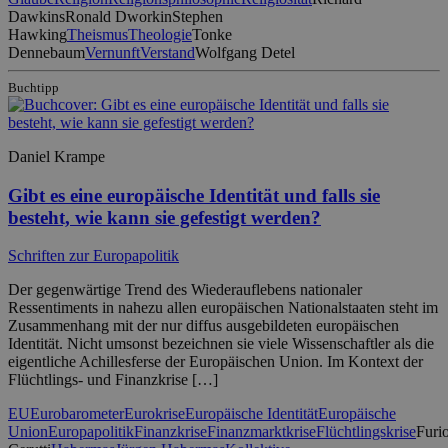
Dawkins
Ronald Dworkin
Stephen
Hawking
Theismus
Theologie
Tonke
Dennebaum
Vernunft
Verstand
Wolfgang Detel
Buchtipp
Daniel Krampe
Gibt es eine europäische Identität und falls sie
besteht, wie kann sie gefestigt werden?
Schriften zur Europapolitik
Der gegenwärtige Trend des Wiederauflebens nationaler
Ressentiments in nahezu allen europäischen Nationalstaaten steht im
Zusammenhang mit der nur diffus ausgebildeten europäischen
Identität. Nicht umsonst bezeichnen sie viele Wissenschaftler als die
eigentliche Achillesferse der Europäischen Union. Im Kontext der
Flüchtlings- und Finanzkrise […]
EU
Eurobarometer
Eurokrise
Europäische Identität
Europäische
Union
Europapolitik
Finanzkrise
Finanzmarktkrise
Flüchtlingskrise
Furi