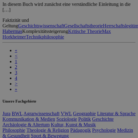
In diesem Buch wird zunächst eine verständliche Einleitung in die
[…]
Faktizität und
Geltung
Geschichtswissenschaft
Gesellschaftstheorie
Herrschaftslegiti
Habermas
Komplexitätssteigerung
Kritische Theorie
Max
Horkheimer
Technikphilosophie
«
<
1
2
3
4
>
»
Unsere Fachgebiete
Jura
BWL
Agrarwissenschaft
VWL
Geographie
Literatur & Sprache
Kommunikation & Medien
Soziologie
Politik
Geschichte
Archäologie & Altertum
Kultur, Kunst & Musik
Philosophie
Theologie & Religion
Pädagogik
Psychologie
Medizin
& Gesundheit
Sport & Bewegung