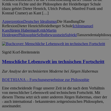
Kritik von Fichte und der Philosophen der Heidelberger Schule
(dazu gehört Dieter Henrich, Ulrich Pothast, Manfred Frank und
Konrad Cramer) an Kant […]
Apperzeption
Deutscher Idealismus
Die Handlung
Die
Reflexion
Dieter Henrich
Heidelberger Schule
Ich
Immanuel
Kant
Jürgen Habermas
Kritik
Martin
Heidegger
Philosophie
Selbstbewusstsein
Subjekt
Tanszendentalphiloso
Sigrid Korf-Breitenstein
Menschliche Lebenswelt im technischen Fortschritt
Zur Analyse der technisierten Moderne bei Jürgen Habermas
BOETHIANA – Forschungsergebnisse zur Philosophie
Eine entscheidende Frage unserer Zeit ist die nach dem Verhältnis
von menschlicher Lebenswelt und technischem Fortschritt. Mit
diesem Thema setzt sich unter anderem Jürgen Habermas, einer der
- auch international - bekanntesten zeitgenössischen Philosophen,
auseinander.