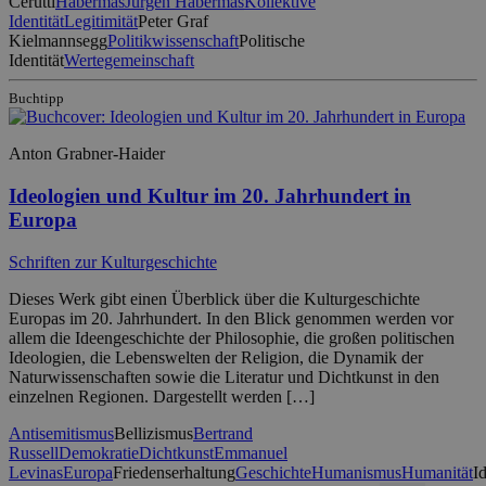
Cerutti
Habermas
Jürgen Habermas
Kollektive
Identität
Legitimität
Peter Graf
Kielmannsegg
Politikwissenschaft
Politische
Identität
Wertegemeinschaft
Buchtipp
Anton Grabner-Haider
Ideologien und Kultur im 20. Jahrhundert in
Europa
Schriften zur Kulturgeschichte
Dieses Werk gibt einen Überblick über die Kulturgeschichte
Europas im 20. Jahrhundert. In den Blick genommen werden vor
allem die Ideengeschichte der Philosophie, die großen politischen
Ideologien, die Lebenswelten der Religion, die Dynamik der
Naturwissenschaften sowie die Literatur und Dichtkunst in den
einzelnen Regionen. Dargestellt werden […]
Antisemitismus
Bellizismus
Bertrand
Russell
Demokratie
Dichtkunst
Emmanuel
Levinas
Europa
Friedenserhaltung
Geschichte
Humanismus
Humanität
I