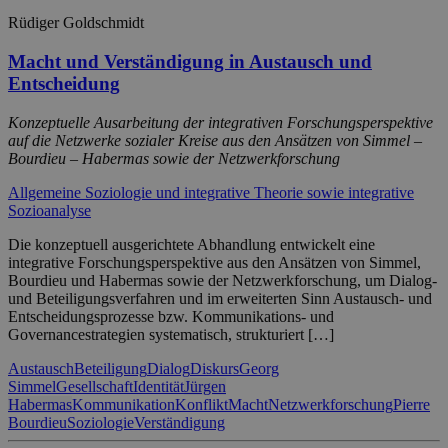
Rüdiger Goldschmidt
Macht und Verständigung in Austausch und
Entscheidung
Konzeptuelle Ausarbeitung der integrativen Forschungsperspektive
auf die Netzwerke sozialer Kreise aus den Ansätzen von Simmel –
Bourdieu – Habermas sowie der Netzwerkforschung
Allgemeine Soziologie und integrative Theorie sowie integrative
Sozioanalyse
Die konzeptuell ausgerichtete Abhandlung entwickelt eine
integrative Forschungsperspektive aus den Ansätzen von Simmel,
Bourdieu und Habermas sowie der Netzwerkforschung, um Dialog-
und Beteiligungsverfahren und im erweiterten Sinn Austausch- und
Entscheidungsprozesse bzw. Kommunikations- und
Governancestrategien systematisch, strukturiert […]
Austausch
Beteiligung
Dialog
Diskurs
Georg
Simmel
Gesellschaft
Identität
Jürgen
Habermas
Kommunikation
Konflikt
Macht
Netzwerkforschung
Pierre
Bourdieu
Soziologie
Verständigung