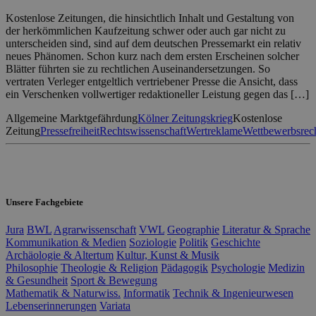
Kostenlose Zeitungen, die hinsichtlich Inhalt und Gestaltung von
der herkömmlichen Kaufzeitung schwer oder auch gar nicht zu
unterscheiden sind, sind auf dem deutschen Pressemarkt ein relativ
neues Phänomen. Schon kurz nach dem ersten Erscheinen solcher
Blätter führten sie zu rechtlichen Auseinandersetzungen. So
vertraten Verleger entgeltlich vertriebener Presse die Ansicht, dass
ein Verschenken vollwertiger redaktioneller Leistung gegen das […]
Allgemeine Marktgefährdung
Kölner Zeitungskrieg
Kostenlose
Zeitung
Pressefreiheit
Rechtswissenschaft
Wertreklame
Wettbewerbsrec
Unsere Fachgebiete
Jura
BWL
Agrarwissenschaft
VWL
Geographie
Literatur & Sprache
Kommunikation & Medien
Soziologie
Politik
Geschichte
Archäologie & Altertum
Kultur, Kunst & Musik
Philosophie
Theologie & Religion
Pädagogik
Psychologie
Medizin
& Gesundheit
Sport & Bewegung
Mathematik & Naturwiss.
Informatik
Technik & Ingenieurwesen
Lebenserinnerungen
Variata