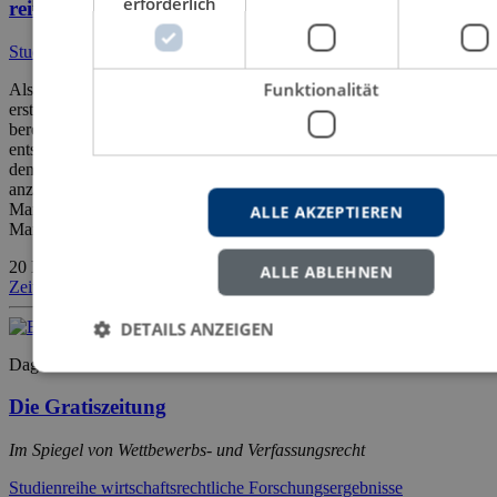
erforderlich
rein anzeigenfinanzierter Tageszeitungen
Studien zur Rechtswissenschaft
Funktionalität
Als die Zeitung „20 Minuten Köln“ am 13. Dezember 1999 zum
ersten Mal in Köln verteilt wurde, war der „Kölner Zeitungskrieg“
bereits im vollen Gange. Die lokale Boulevardpresse ging
entschieden gegen den neuen Wettbewerber vor, der seine Zeitung
den Lesern unentgeltlich abgab. Stellt der Vertrieb einer rein
anzeigenfinanzierten Tageszeitung eine wettbewerbswidrige
Marktstörung dar? Und genügt uns die Befürchtung einer
ALLE AKZEPTIEREN
Marktstörung, oder […]
20 Minuten Köln
Gratiszeitung
Kölner
ALLE ABLEHNEN
Zeitungskrieg
Marktstörung
Nachweis
Rechtsprechung
Rechtswissensch
DETAILS ANZEIGEN
Dagmar Bott
Die Gratiszeitung
Im Spiegel von Wettbewerbs- und Verfassungsrecht
Studienreihe wirtschaftsrechtliche Forschungsergebnisse