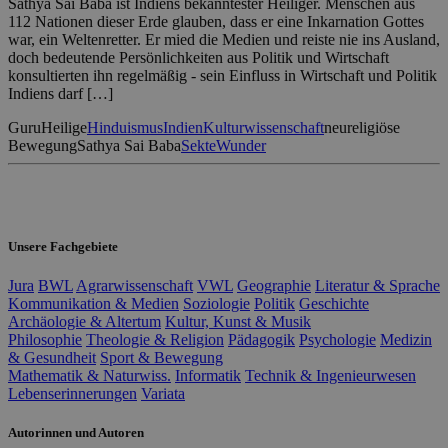
Sathya Sai Baba ist Indiens bekanntester Heiliger. Menschen aus
112 Nationen dieser Erde glauben, dass er eine Inkarnation Gottes
war, ein Weltenretter. Er mied die Medien und reiste nie ins Ausland,
doch bedeutende Persönlichkeiten aus Politik und Wirtschaft
konsultierten ihn regelmäßig - sein Einfluss in Wirtschaft und Politik
Indiens darf […]
Guru
Heilige
Hinduismus
Indien
Kulturwissenschaft
neureligiöse
Bewegung
Sathya Sai Baba
Sekte
Wunder
Unsere Fachgebiete
Jura
BWL
Agrarwissenschaft
VWL
Geographie
Literatur & Sprache
Kommunikation & Medien
Soziologie
Politik
Geschichte
Archäologie & Altertum
Kultur, Kunst & Musik
Philosophie
Theologie & Religion
Pädagogik
Psychologie
Medizin
& Gesundheit
Sport & Bewegung
Mathematik & Naturwiss.
Informatik
Technik & Ingenieurwesen
Lebenserinnerungen
Variata
Autorinnen und Autoren