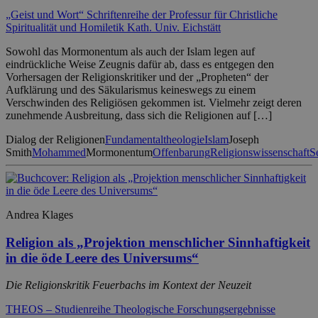
„Geist und Wort“ Schriftenreihe der Professur für Christliche
Spiritualität und Homiletik Kath. Univ. Eichstätt
Sowohl das Mormonentum als auch der Islam legen auf
eindrückliche Weise Zeugnis dafür ab, dass es entgegen den
Vorhersagen der Religionskritiker und der „Propheten“ der
Aufklärung und des Säkularismus keineswegs zu einem
Verschwinden des Religiösen gekommen ist. Vielmehr zeigt deren
zunehmende Ausbreitung, dass sich die Religionen auf […]
Dialog der Religionen
Fundamentaltheologie
Islam
Joseph
Smith
Mohammed
Mormonentum
Offenbarung
Religionswissenschaft
S
Andrea Klages
Religion als „Projektion menschlicher Sinnhaftigkeit
in die öde Leere des Universums“
Die Religionskritik Feuerbachs im Kontext der Neuzeit
THEOS – Studienreihe Theologische Forschungsergebnisse