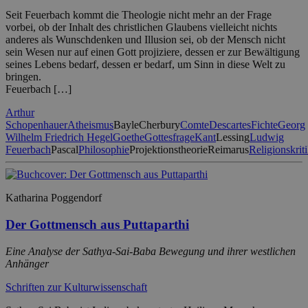
Seit Feuerbach kommt die Theologie nicht mehr an der Frage
vorbei, ob der Inhalt des christlichen Glaubens vielleicht nichts
anderes als Wunschdenken und Illusion sei, ob der Mensch nicht
sein Wesen nur auf einen Gott projiziere, dessen er zur Bewältigung
seines Lebens bedarf, dessen er bedarf, um Sinn in diese Welt zu
bringen.
Feuerbach […]
Arthur
Schopenhauer
Atheismus
Bayle
Cherbury
Comte
Descartes
Fichte
Georg
Wilhelm Friedrich Hegel
Goethe
Gottesfrage
Kant
Lessing
Ludwig
Feuerbach
Pascal
Philosophie
Projektionstheorie
Reimarus
Religionskrit
Katharina Poggendorf
Der Gottmensch aus Puttaparthi
Eine Analyse der Sathya-Sai-Baba Bewegung und ihrer westlichen
Anhänger
Schriften zur Kulturwissenschaft