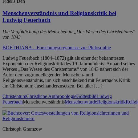
Fidelis Den
Menschenverständnis und Religionskritik bei
Ludwig Feuerbach
Die Vergöttlichung des Menschen in „Das Wesen des Christentums“
von 1843
BOETHIANA – Forschungsergebnisse zur Philosophie
Ludwig Feuerbach (1804–1872) gilt als einer der bekanntesten
Exponenten der Religionskritik des 19. Jahrhunderts. Anhand seines
Werkes „Das Wesen des Christentums“ von 1843 nähert sich der
Autor dem zugrundeliegenden Menschen- und
Religionsverständnis, um sich anschließend mit Feuerbachs Kritik
am Christentum auseinanderzusetzen. Bei aller […]
Christentum
Christliche Anthropologie
Gottesbild
Ludwig
Feuerbach
Menschenverständnis
Menschenwürde
Religionskritik
Religi
Christoph Gramzow