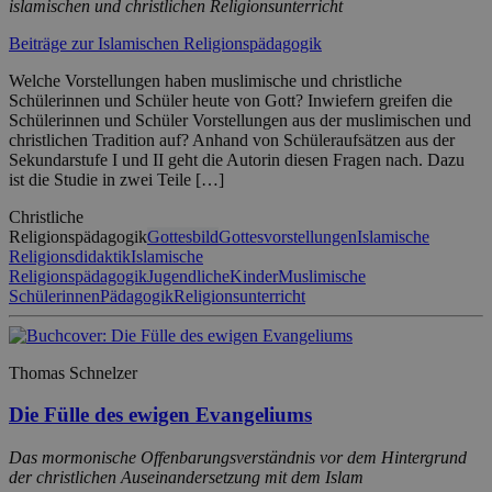
islamischen und christlichen Religionsunterricht
Beiträge zur Islamischen Religionspädagogik
Welche Vorstellungen haben muslimische und christliche
Schülerinnen und Schüler heute von Gott? Inwiefern greifen die
Schülerinnen und Schüler Vorstellungen aus der muslimischen und
christlichen Tradition auf? Anhand von Schüleraufsätzen aus der
Sekundarstufe I und II geht die Autorin diesen Fragen nach. Dazu
ist die Studie in zwei Teile […]
Christliche
Religionspädagogik
Gottesbild
Gottesvorstellungen
Islamische
Religionsdidaktik
Islamische
Religionspädagogik
Jugendliche
Kinder
Muslimische
Schülerinnen
Pädagogik
Religionsunterricht
Thomas Schnelzer
Die Fülle des ewigen Evangeliums
Das mormonische Offenbarungsverständnis vor dem Hintergrund
der christlichen Auseinandersetzung mit dem Islam