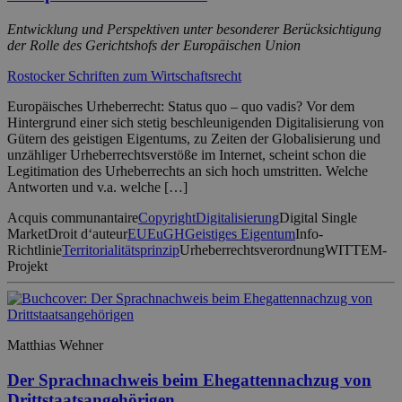
Entwicklung und Perspektiven unter besonderer Berücksichtigung
der Rolle des Gerichtshofs der Europäischen Union
Rostocker Schriften zum Wirtschaftsrecht
Europäisches Urheberrecht: Status quo – quo vadis? Vor dem
Hintergrund einer sich stetig beschleunigenden Digitalisierung von
Gütern des geistigen Eigentums, zu Zeiten der Globalisierung und
unzähliger Urheberrechtsverstöße im Internet, scheint schon die
Legitimation des Urheberrechts an sich hoch umstritten. Welche
Antworten und v.a. welche […]
Acquis communantaire
Copyright
Digitalisierung
Digital Single
Market
Droit d‘auteur
EU
EuGH
Geistiges Eigentum
Info-
Richtlinie
Territorialitätsprinzip
Urheberrechtsverordnung
WITTEM-
Projekt
Matthias Wehner
Der Sprachnachweis beim Ehegattennachzug von
Drittstaatsangehörigen