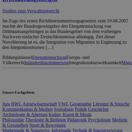
Studien zum Verwaltungsrecht
Im Zuge des ersten Richtlinienumsetzungsgesetzes vom 19.08.2007
machte der Bundesgesetzgeber den Ehegattennachzug von
Drittstaatsangehörigen in das Bundesgebiet von dem vorherigen
Nachweis einfacher Deutschkenntnisse abhängig. Ziel dieser
Novellierung ist es, die Integration von Migranten in Ergänzung zu
den Integrationskursen […]
Bildungsklausel
Ehegattennachzug
Europa- und
Völkerrecht
Inländerdiskriminierung
Integrationskurswirksamkeit
Migra
Unsere Fachgebiete
Jura
BWL
Agrarwissenschaft
VWL
Geographie
Literatur & Sprache
Kommunikation & Medien
Soziologie
Politik
Geschichte
Archäologie & Altertum
Kultur, Kunst & Musik
Philosophie
Theologie & Religion
Pädagogik
Psychologie
Medizin
& Gesundheit
Sport & Bewegung
Mathematik & Naturwiss.
Informatik
Technik & Ingenieurwesen