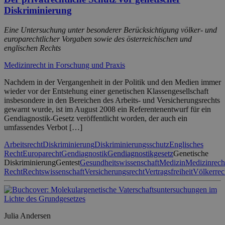
Diskriminierung
Eine Untersuchung unter besonderer Berücksichtigung völker- und
europarechtlicher Vorgaben sowie des österreichischen und
englischen Rechts
Medizinrecht in Forschung und Praxis
Nachdem in der Vergangenheit in der Politik und den Medien immer
wieder vor der Entstehung einer genetischen Klassengesellschaft
insbesondere in den Bereichen des Arbeits- und Versicherungsrechts
gewarnt wurde, ist im August 2008 ein Referentenentwurf für ein
Gendiagnostik-Gesetz veröffentlicht worden, der auch ein
umfassendes Verbot […]
Arbeitsrecht
Diskriminierung
Diskriminierungsschutz
Englisches
Recht
Europarecht
Gendiagnostik
Gendiagnostikgesetz
Genetische
Diskriminierung
Gentest
Gesundheitswissenschaft
Medizin
Medizinrech
Recht
Rechtswissenschaft
Versicherungsrecht
Vertragsfreiheit
Völkerrec
Julia Andersen