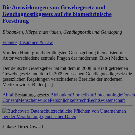
Die Auswirkungen von Gewebegesetz und
Gendiagnostikgesetz auf die biomedizinische
Forschung
Biobanken, Körpermaterialien, Gendiagnostik und Gendoping
Finance, Insurance & Law
Vor dem Hintergrund der jüngsten Gesetzgebung thematisiert der
Autor verschiedene zentrale Fragen der modernen (Bio-) Medizin.
Der deutsche Gesetzgeber hat mit dem in 2008 in Kraft getretenen
Gewebegesetz und dem in 2009 erlassenen Gendiagnostikgesetz die
gesetzlichen Regelungen verschiedener Bereiche der modernen
Medizin wie z. B. der […]
Abfall
Bestattungsgesetze
Biobanken
Biomedizin
Biotechnologie
Forsc
Consent
Menschenwürde
Persönlichkeitsrecht
Rechtswissenschaft
Łukasz Drożdżowski