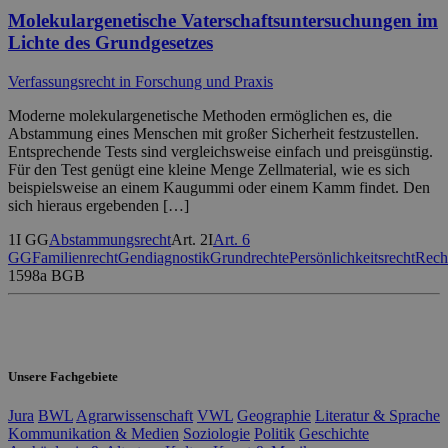
Molekulargenetische Vaterschaftsuntersuchungen im
Lichte des Grundgesetzes
Verfassungsrecht in Forschung und Praxis
Moderne molekulargenetische Methoden ermöglichen es, die
Abstammung eines Menschen mit großer Sicherheit festzustellen.
Entsprechende Tests sind vergleichsweise einfach und preisgünstig.
Für den Test genügt eine kleine Menge Zellmaterial, wie es sich
beispielsweise an einem Kaugummi oder einem Kamm findet. Den
sich hieraus ergebenden […]
1I GG
Abstammungsrecht
Art. 2I
Art. 6
GG
Familienrecht
Gendiagnostik
Grundrechte
Persönlichkeitsrecht
Rech
1598a BGB
Unsere Fachgebiete
Jura
BWL
Agrarwissenschaft
VWL
Geographie
Literatur & Sprache
Kommunikation & Medien
Soziologie
Politik
Geschichte