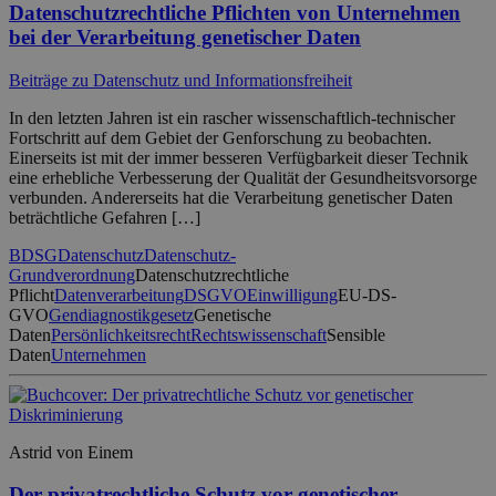
Datenschutzrechtliche Pflichten von Unternehmen
bei der Verarbeitung genetischer Daten
Beiträge zu Datenschutz und Informationsfreiheit
In den letzten Jahren ist ein rascher wissenschaftlich-technischer
Fortschritt auf dem Gebiet der Genforschung zu beobachten.
Einerseits ist mit der immer besseren Verfügbarkeit dieser Technik
eine erhebliche Verbesserung der Qualität der Gesundheitsvorsorge
verbunden. Andererseits hat die Verarbeitung genetischer Daten
beträchtliche Gefahren […]
BDSG
Datenschutz
Datenschutz-
Grundverordnung
Datenschutzrechtliche
Pflicht
Datenverarbeitung
DSGVO
Einwilligung
EU-DS-
GVO
Gendiagnostikgesetz
Genetische
Daten
Persönlichkeitsrecht
Rechtswissenschaft
Sensible
Daten
Unternehmen
Astrid von Einem
Der privatrechtliche Schutz vor genetischer