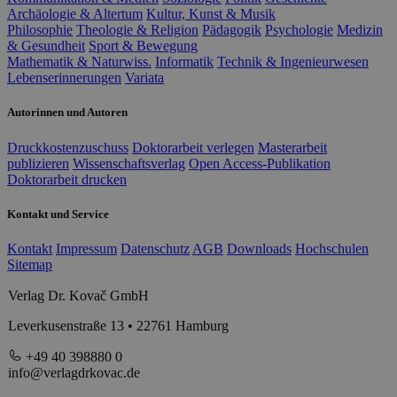
Archäologie & Altertum
Kultur, Kunst & Musik
Philosophie
Theologie & Religion
Pädagogik
Psychologie
Medizin
& Gesundheit
Sport & Bewegung
Mathematik & Naturwiss.
Informatik
Technik & Ingenieurwesen
Lebenserinnerungen
Variata
Autorinnen und Autoren
Druckkostenzuschuss
Doktorarbeit verlegen
Masterarbeit
publizieren
Wissenschaftsverlag
Open Access-Publikation
Doktorarbeit drucken
Kontakt und Service
Kontakt
Impressum
Datenschutz
AGB
Downloads
Hochschulen
Sitemap
Verlag Dr. Kovač GmbH
Leverkusenstraße 13 • 22761 Hamburg
+49 40 398880 0
info@verlagdrkovac.de