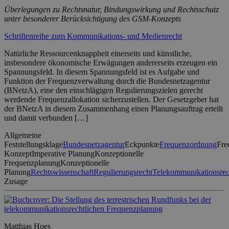
Überlegungen zu Rechtsnatur, Bindungswirkung und Rechtsschutz
unter besonderer Berücksichtigung des GSM-Konzepts
Schriftenreihe zum Kommunikations- und Medienrecht
Natürliche Ressourcenknappheit einerseits und künstliche,
insbesondere ökonomische Erwägungen andererseits erzeugen ein
Spannungsfeld. In diesem Spannungsfeld ist es Aufgabe und
Funktion der Frequenzverwaltung durch die Bundesnetzagentur
(BNetzA), eine den einschlägigen Regulierungszielen gerecht
werdende Frequenzallokation sicherzustellen. Der Gesetzgeber hat
der BNetzA in diesem Zusammenhang einen Planungsauftrag erteilt
und damit verbunden […]
Allgemeine
Feststellungsklage
Bundesnetzagentur
Eckpunkte
Frequenzordnung
Fre
Konzept
Imperative Planung
Konzeptionelle
Frequenzplanung
Konzeptionelle
Planung
Rechtswissenschaft
Regulierungsrecht
Telekommunikationsrec
Zusage
Matthias Hoes