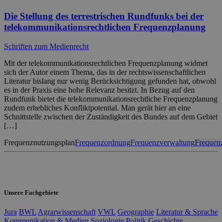
Die Stellung des terrestrischen Rundfunks bei der
telekommunikationsrechtlichen Frequenzplanung
Schriften zum Medienrecht
Mit der telekommunikationsrechtlichen Frequenzplanung widmet
sich der Autor einem Thema, das in der rechtswissenschaftlichen
Literatur bislang nur wenig Berücksichtigung gefunden hat, obwohl
es in der Praxis eine hohe Relevanz besitzt. In Bezug auf den
Rundfunk bietet die telekommunikationsrechtliche Frequenzplanung
zudem erhebliches Konfliktpotential. Man gerät hier an eine
Schnittstelle zwischen der Zuständigkeit des Bundes auf dem Gebiet
[…]
Frequenznutzungsplan
Frequenzordnung
Frequenzverwaltung
Frequen
Unsere Fachgebiete
Jura
BWL
Agrarwissenschaft
VWL
Geographie
Literatur & Sprache
Kommunikation & Medien
Soziologie
Politik
Geschichte