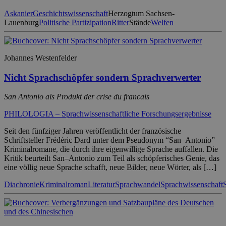
Askanier
Geschichtswissenschaft
Herzogtum Sachsen-
Lauenburg
Politische Partizipation
Ritter
Stände
Welfen
Johannes Westenfelder
Nicht Sprachschöpfer sondern Sprachverwerter
San Antonio als Produkt der crise du francais
PHILOLOGIA – Sprachwissenschaftliche Forschungsergebnisse
Seit den fünfziger Jahren veröffentlicht der französische
Schriftsteller Frédéric Dard unter dem Pseudonym “San–Antonio”
Kriminalromane, die durch ihre eigenwillige Sprache auffallen. Die
Kritik beurteilt San–Antonio zum Teil als schöpferisches Genie, das
eine völlig neue Sprache schafft, neue Bilder, neue Wörter, als […]
Diachronie
Kriminalroman
Literatur
Sprachwandel
Sprachwissenschaft