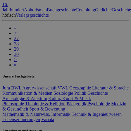
16.
Jahrhundert
Aphorismen
Buchgeschichte
Erzählung
Gedichte
Geschicht
höfisch
Verlagsgeschichte
«
<
27
28
29
30
>
»
Unsere Fachgebiete
Jura
BWL
Agrarwissenschaft
VWL
Geographie
Literatur & Sprache
Kommunikation & Medien
Soziologie
Politik
Geschichte
Archäologie & Altertum
Kultur, Kunst & Musik
Philosophie
Theologie & Religion
Pädagogik
Psychologie
Medizin
& Gesundheit
Sport & Bewegung
Mathematik & Naturwiss.
Informatik
Technik & Ingenieurwesen
Lebenserinnerungen
Variata
Autorinnen und Autoren