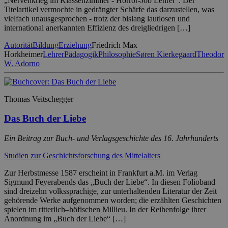
„Nervenkrieg im Klassenzimmer - Horror-Job Lehrer“. Der
Titelartikel vermochte in gedrängter Schärfe das darzustellen, was
vielfach unausgesprochen - trotz der bislang lautlosen und
international anerkannten Effizienz des dreigliedrigen […]
Autorität
Bildung
Erziehung
Friedrich Max
Horkheimer
Lehrer
Pädagogik
Philosophie
Søren Kierkegaard
Theodor
W. Adorno
Thomas Veitschegger
Das Buch der Liebe
Ein Beitrag zur Buch- und Verlagsgeschichte des 16. Jahrhunderts
Studien zur Geschichtsforschung des Mittelalters
Zur Herbstmesse 1587 erscheint in Frankfurt a.M. im Verlag
Sigmund Feyerabends das „Buch der Liebe“. In diesen Folioband
sind dreizehn volkssprachige, zur unterhaltenden Literatur der Zeit
gehörende Werke aufgenommen worden; die erzählten Geschichten
spielen im ritterlich–höfischen Millieu. In der Reihenfolge ihrer
Anordnung im „Buch der Liebe“ […]