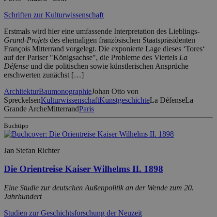
Schriften zur Kulturwissenschaft
Erstmals wird hier eine umfassende Interpretation des Lieblings-
Grand-Projets
des ehemaligen französischen Staatspräsidenten
François Mitterrand vorgelegt. Die exponierte Lage dieses ‘Tores‘
auf der Pariser "Königsachse", die Probleme des Viertels
La
Défense
und die politischen sowie künstlerischen Ansprüche
erschwerten zunächst […]
Architektur
Baumonographie
Johan Otto von
Spreckelsen
Kulturwissenschaft
Kunstgeschichte
La Défense
La
Grande Arche
Mitterrand
Paris
Buchtipp
Jan Stefan Richter
Die Orientreise Kaiser Wilhelms II. 1898
Eine Studie zur deutschen Außenpolitik an der Wende zum 20.
Jahrhundert
Studien zur Geschichtsforschung der Neuzeit