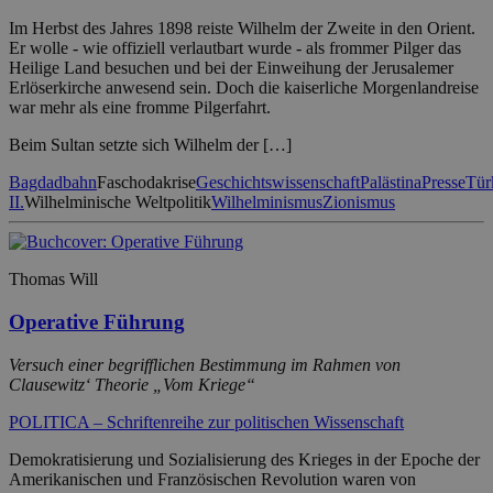
Im Herbst des Jahres 1898 reiste Wilhelm der Zweite in den Orient.
Er wolle - wie offiziell verlautbart wurde - als frommer Pilger das
Heilige Land besuchen und bei der Einweihung der Jerusalemer
Erlöserkirche anwesend sein. Doch die kaiserliche Morgenlandreise
war mehr als eine fromme Pilgerfahrt.
Beim Sultan setzte sich Wilhelm der […]
Bagdadbahn
Faschodakrise
Geschichtswissenschaft
Palästina
Presse
Tür
II.
Wilhelminische Weltpolitik
Wilhelminismus
Zionismus
Thomas Will
Operative Führung
Versuch einer begrifflichen Bestimmung im Rahmen von
Clausewitz‘ Theorie „Vom Kriege“
POLITICA – Schriftenreihe zur politischen Wissenschaft
Demokratisierung und Sozialisierung des Krieges in der Epoche der
Amerikanischen und Französischen Revolution waren von