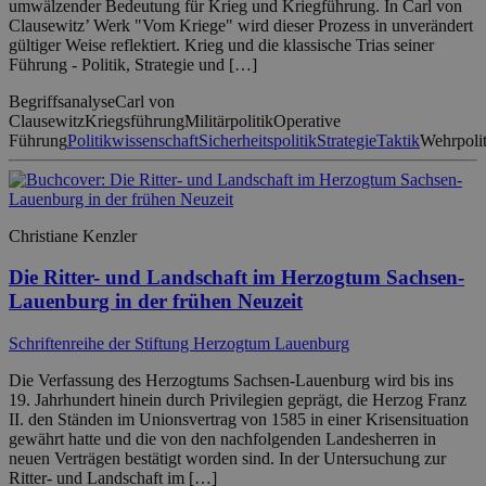
umwälzender Bedeutung für Krieg und Kriegführung. In Carl von
Clausewitz’ Werk "Vom Kriege" wird dieser Prozess in unverändert
gültiger Weise reflektiert. Krieg und die klassische Trias seiner
Führung - Politik, Strategie und […]
Begriffsanalyse
Carl von
Clausewitz
Kriegsführung
Militärpolitik
Operative
Führung
Politikwissenschaft
Sicherheitspolitik
Strategie
Taktik
Wehrpolit
Christiane Kenzler
Die Ritter- und Landschaft im Herzogtum Sachsen-
Lauenburg in der frühen Neuzeit
Schriftenreihe der Stiftung Herzogtum Lauenburg
Die Verfassung des Herzogtums Sachsen-Lauenburg wird bis ins
19. Jahrhundert hinein durch Privilegien geprägt, die Herzog Franz
II. den Ständen im Unionsvertrag von 1585 in einer Krisensituation
gewährt hatte und die von den nachfolgenden Landesherren in
neuen Verträgen bestätigt worden sind. In der Untersuchung zur
Ritter- und Landschaft im […]