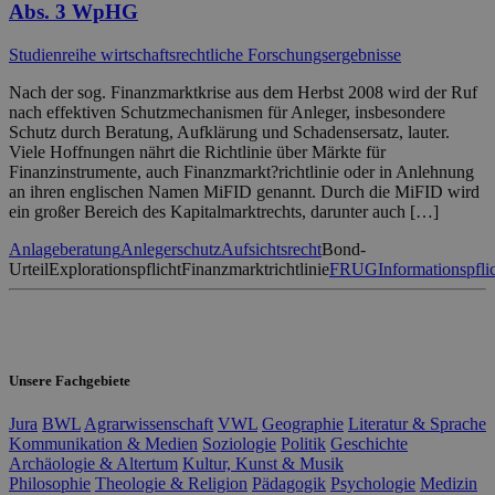
Abs. 3 WpHG
Studienreihe wirtschaftsrechtliche Forschungsergebnisse
Nach der sog. Finanzmarktkrise aus dem Herbst 2008 wird der Ruf
nach effektiven Schutzmechanismen für Anleger, insbesondere
Schutz durch Beratung, Aufklärung und Schadensersatz, lauter.
Viele Hoffnungen nährt die Richtlinie über Märkte für
Finanzinstrumente, auch Finanzmarkt?richtlinie oder in Anlehnung
an ihren englischen Namen MiFID genannt. Durch die MiFID wird
ein großer Bereich des Kapitalmarktrechts, darunter auch […]
Anlageberatung
Anlegerschutz
Aufsichtsrecht
Bond-
Urteil
Explorationspflicht
Finanzmarktrichtlinie
FRUG
Informationspfli
Unsere Fachgebiete
Jura
BWL
Agrarwissenschaft
VWL
Geographie
Literatur & Sprache
Kommunikation & Medien
Soziologie
Politik
Geschichte
Archäologie & Altertum
Kultur, Kunst & Musik
Philosophie
Theologie & Religion
Pädagogik
Psychologie
Medizin