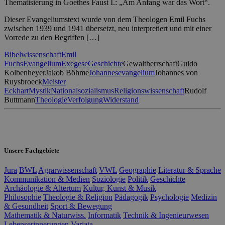
Thematisierung in Goethes Faust I.: „Am Anfang war das Wort“.
Dieser Evangeliumstext wurde von dem Theologen Emil Fuchs
zwischen 1939 und 1941 übersetzt, neu interpretiert und mit einer
Vorrede zu den Begriffen […]
Bibelwissenschaft
Emil
Fuchs
Evangelium
Exegese
Geschichte
Gewaltherrschaft
Guido
Kolbenheyer
Jakob Böhme
Johannesevangelium
Johannes von
Ruysbroeck
Meister
Eckhart
Mystik
Nationalsozialismus
Religionswissenschaft
Rudolf
Buttmann
Theologie
Verfolgung
Widerstand
Unsere Fachgebiete
Jura
BWL
Agrarwissenschaft
VWL
Geographie
Literatur & Sprache
Kommunikation & Medien
Soziologie
Politik
Geschichte
Archäologie & Altertum
Kultur, Kunst & Musik
Philosophie
Theologie & Religion
Pädagogik
Psychologie
Medizin
& Gesundheit
Sport & Bewegung
Mathematik & Naturwiss.
Informatik
Technik & Ingenieurwesen
Lebenserinnerungen
Variata