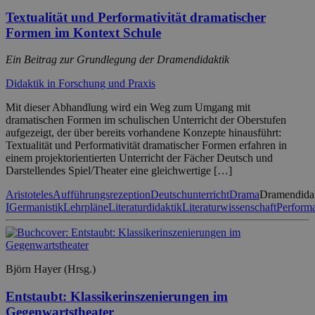
Textualität und Performativität dramatischer
Formen im Kontext Schule
Ein Beitrag zur Grundlegung der Dramendidaktik
Didaktik in Forschung und Praxis
Mit dieser Abhandlung wird ein Weg zum Umgang mit
dramatischen Formen im schulischen Unterricht der Oberstufen
aufgezeigt, der über bereits vorhandene Konzepte hinausführt:
Textualität und Performativität dramatischer Formen erfahren in
einem projektorientierten Unterricht der Fächer Deutsch und
Darstellendes Spiel/Theater eine gleichwertige […]
Aristoteles
Aufführungsrezeption
Deutschunterricht
Drama
Dramendida
I
Germanistik
Lehrpläne
Literaturdidaktik
Literaturwissenschaft
Performa
Björn Hayer (Hrsg.)
Entstaubt: Klassikerinszenierungen im
Gegenwartstheater