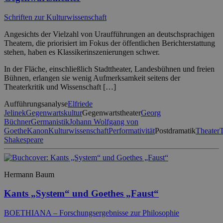
Schriften zur Kulturwissenschaft
Angesichts der Vielzahl von Uraufführungen an deutschsprachigen
Theatern, die priorisiert im Fokus der öffentlichen Berichterstattung
stehen, haben es Klassikerinszenierungen schwer.
In der Fläche, einschließlich Stadttheater, Landesbühnen und freien
Bühnen, erlangen sie wenig Aufmerksamkeit seitens der
Theaterkritik und Wissenschaft […]
Aufführungsanalyse
Elfriede
Jelinek
Gegenwartskultur
Gegenwartstheater
Georg
Büchner
Germanistik
Johann Wolfgang von
Goethe
Kanon
Kulturwissenschaft
Performativität
Postdramatik
Theater
T
Shakespeare
Hermann Baum
Kants „System“ und Goethes „Faust“
BOETHIANA – Forschungsergebnisse zur Philosophie