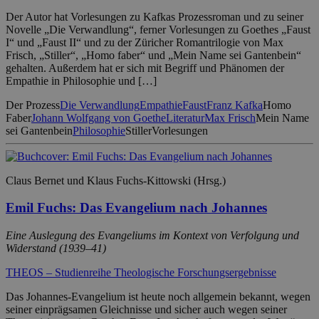
Der Autor hat Vorlesungen zu Kafkas Prozessroman und zu seiner
Novelle „Die Verwandlung“, ferner Vorlesungen zu Goethes „Faust
I“ und „Faust II“ und zu der Züricher Romantrilogie von Max
Frisch, „Stiller“, „Homo faber“ und „Mein Name sei Gantenbein“
gehalten. Außerdem hat er sich mit Begriff und Phänomen der
Empathie in Philosophie und […]
Der Prozess
Die Verwandlung
Empathie
Faust
Franz Kafka
Homo
Faber
Johann Wolfgang von Goethe
Literatur
Max Frisch
Mein Name
sei Gantenbein
Philosophie
Stiller
Vorlesungen
Claus Bernet und Klaus Fuchs-Kittowski (Hrsg.)
Emil Fuchs: Das Evangelium nach Johannes
Eine Auslegung des Evangeliums im Kontext von Verfolgung und
Widerstand (1939–41)
THEOS – Studienreihe Theologische Forschungsergebnisse
Das Johannes-Evangelium ist heute noch allgemein bekannt, wegen
seiner einprägsamen Gleichnisse und sicher auch wegen seiner