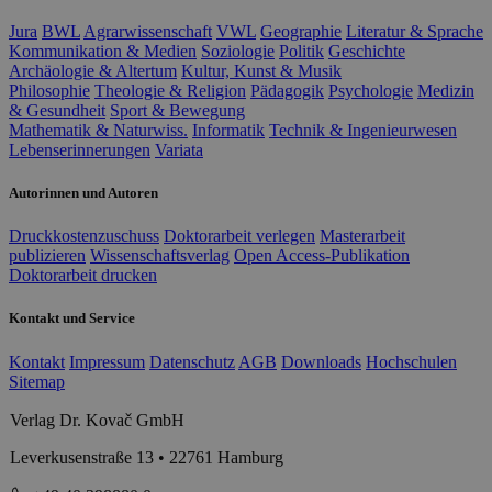
Jura
BWL
Agrarwissenschaft
VWL
Geographie
Literatur & Sprache
Kommunikation & Medien
Soziologie
Politik
Geschichte
Archäologie & Altertum
Kultur, Kunst & Musik
Philosophie
Theologie & Religion
Pädagogik
Psychologie
Medizin
& Gesundheit
Sport & Bewegung
Mathematik & Naturwiss.
Informatik
Technik & Ingenieurwesen
Lebenserinnerungen
Variata
Autorinnen und Autoren
Druckkostenzuschuss
Doktorarbeit verlegen
Masterarbeit
publizieren
Wissenschaftsverlag
Open Access-Publikation
Doktorarbeit drucken
Kontakt und Service
Kontakt
Impressum
Datenschutz
AGB
Downloads
Hochschulen
Sitemap
Verlag Dr. Kovač GmbH
Leverkusenstraße 13 • 22761 Hamburg