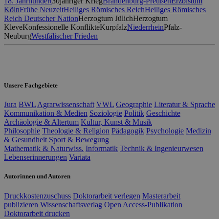
18. Jahrhundert
30jähriger Krieg
Brandenburg-Preußen
Erzbistum
Köln
Frühe Neuzeit
Heiliges Römisches Reich
Heiliges Römisches
Reich Deutscher Nation
Herzogtum Jülich
Herzogtum
Kleve
Konfessionelle Konflikte
Kurpfalz
Niederrhein
Pfalz-
Neuburg
Westfälischer Frieden
Unsere Fachgebiete
Jura
BWL
Agrarwissenschaft
VWL
Geographie
Literatur & Sprache
Kommunikation & Medien
Soziologie
Politik
Geschichte
Archäologie & Altertum
Kultur, Kunst & Musik
Philosophie
Theologie & Religion
Pädagogik
Psychologie
Medizin
& Gesundheit
Sport & Bewegung
Mathematik & Naturwiss.
Informatik
Technik & Ingenieurwesen
Lebenserinnerungen
Variata
Autorinnen und Autoren
Druckkostenzuschuss
Doktorarbeit verlegen
Masterarbeit
publizieren
Wissenschaftsverlag
Open Access-Publikation
Doktorarbeit drucken