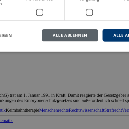
h
thos im Zeitalter der Globalisierung Kästner, Karl-Hermann: Individ
en Neuzeit Kühl, Kristian: […]
EIGEN
ALLE ABLEHNEN
ALLE A
forschung
Embryonenschutz
Ethik
Geschichtswissenschaft
Globalisierun
enforschung
Strafgesetzgebung
Strafrechtswissenschaft
Straftäter
Vertrags
 trat am 1. Januar 1991 in Kraft. Damit reagierte der Gesetzgeber a
wirkungen des Embryonenschutzgesetzes sind außerordentlich schnell 
tik
Keimbahntherapie
Menschenrechte
Rechtswissenschaft
Strafrecht
Ver