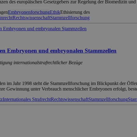
enzen des europäischen Gesetzgebers zur Regelung der Biomedizin un
ngen
Embryonenforschung
Ethik
Ethisierung des
nrecht
Rechtswissenschaft
Stammzellforschung
ichen Embryonen und embryonalen Stammzellen
gung internationalstrafrechtlicher Bezüge
n im Jahr 1998 steht die Stammzellforschung im Blickpunkt der Öffent
 ihre Gewinnung unter Verbrauch menschlicher Embryonen erfolgt, bes
tz
Internationales Strafrecht
Rechtswissenschaft
Stammzellforschung
Stam