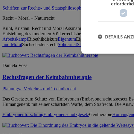
erforderlic
Schriften zur Rechts- und Staatsphilosophie
Recht – Moral – Naturrecht.
Kühl, Kristian: Recht und Moral Assmann, Heinz-Dieter: Recht und E
Entstehung des modernen Völkerrechtsbegriffs im Naturrecht der früh
DETAILS ANZ
Arbeitskampf
Bioethikdiskurs
Eigentum
Eigentumsordnung
Embryonen
und Moral
Sachschadensrecht
Solidarität
Staatsverschuldung
Stammzell
Daniela Voss
Rechtsfragen der Keimbahntherapie
Planungs-, Verkehrs- und Technikrecht
Das Gesetz zum Schutz von Embryonen (Embryonenschutzgesetz EschG)
Humangenetik mit seiner schärfsten Waffe, dem Strafrecht. Die Aus
Embryonenforschung
Embryonenschutzgesetz
Gentherapie
Humangene