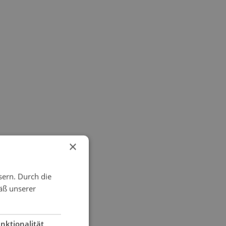
×
sern. Durch die
äß unserer
nktionalität