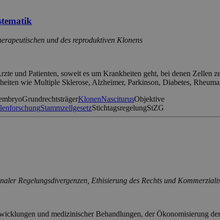
stematik
herapeutischen und des reproduktiven Klonens
te und Patienten, soweit es um Krankheiten geht, bei denen Zellen zer
ankheiten wie Multiple Sklerose, Alzheimer, Parkinson, Diabetes, Rheum
embryo
Grundrechtsträger
Klonen
Nasciturus
Objektive
lenforschung
Stammzellgesetz
Stichtagsregelung
StZG
naler Regelungsdivergenzen, Ethisierung des Rechts und Kommerziali
wicklungen und medizinischer Behandlungen, der Ökonomisierung de