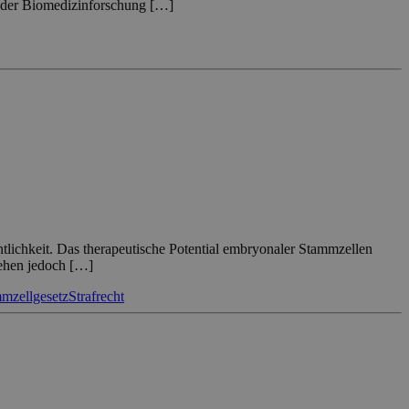
d der Biomedizinforschung […]
lichkeit. Das therapeutische Potential embryonaler Stammzellen
tehen jedoch […]
mzellgesetz
Strafrecht