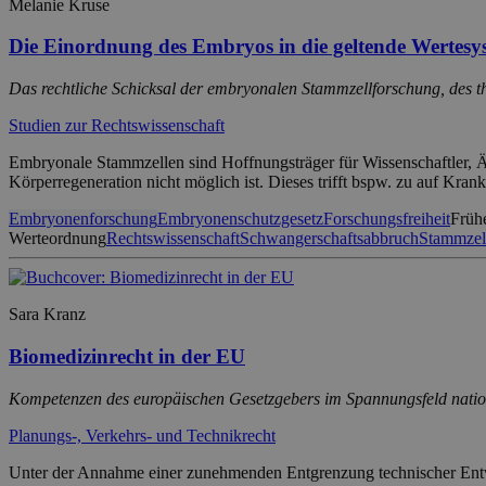
Melanie Kruse
Die Einordnung des Embryos in die geltende Wertesy
Das rechtliche Schicksal der embryonalen Stammzellforschung, des t
Studien zur Rechtswissenschaft
Embryonale Stammzellen sind Hoffnungsträger für Wissenschaftler, Ärz
Körperregeneration nicht möglich ist. Dieses trifft bspw. zu auf Kr
Embryonenforschung
Embryonenschutzgesetz
Forschungsfreiheit
Früh
Werteordnung
Rechtswissenschaft
Schwangerschaftsabbruch
Stammzel
Sara Kranz
Biomedizinrecht in der EU
Kompetenzen des europäischen Gesetzgebers im Spannungsfeld natio
Planungs-, Verkehrs- und Technikrecht
Unter der Annahme einer zunehmenden Entgrenzung technischer Ent