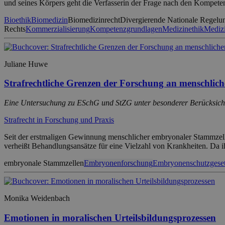
und seines Körpers geht die Verfasserin der Frage nach den Kompet
Bioethik
Biomedizin
Biomedizinrecht
Divergierende Nationale Regelu
Rechts
Kommerzialisierung
Kompetenzgrundlagen
Medizinethik
Medizi
Juliane Huwe
Strafrechtliche Grenzen der Forschung an menschl
Eine Untersuchung zu ESchG und StZG unter besonderer Berücksichti
Strafrecht in Forschung und Praxis
Seit der erstmaligen Gewinnung menschlicher embryonaler Stammzelle
verheißt Behandlungsansätze für eine Vielzahl von Krankheiten. Da
embryonale Stammzellen
Embryonenforschung
Embryonenschutzgese
Monika Weidenbach
Emotionen in moralischen Urteilsbildungsprozessen