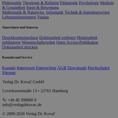
Philosophie
Theologie & Religion
Pädagogik
Psychologie
Medizin
& Gesundheit
Sport & Bewegung
Mathematik & Naturwiss.
Informatik
Technik & Ingenieurwesen
Lebenserinnerungen
Variata
Autorinnen und Autoren
Druckkostenzuschuss
Doktorarbeit verlegen
Masterarbeit
publizieren
Wissenschaftsverlag
Open Access-Publikation
Doktorarbeit drucken
Kontakt und Service
Kontakt
Impressum
Datenschutz
AGB
Downloads
Hochschulen
Sitemap
Verlag Dr. Kovač GmbH
Leverkusenstraße 13 • 22761 Hamburg
+49 40 398880 0
info@verlagdrkovac.de
© 2000-2026 Verlag Dr. Kovač