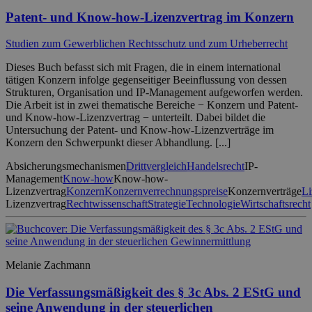
Patent- und Know-how-Lizenzvertrag im Konzern
Studien zum Gewerblichen Rechtsschutz und zum Urheberrecht
Dieses Buch befasst sich mit Fragen, die in einem international
tätigen Konzern infolge gegenseitiger Beeinflussung von dessen
Strukturen, Organisation und IP-Management aufgeworfen werden.
Die Arbeit ist in zwei thematische Bereiche − Konzern und Patent-
und Know-how-Lizenzvertrag − unterteilt. Dabei bildet die
Untersuchung der Patent- und Know-how-Lizenzverträge im
Konzern den Schwerpunkt dieser Abhandlung. [...]
Absicherungsmechanismen
Drittvergleich
Handelsrecht
IP-
Management
Know-how
Know-how-
Lizenzvertrag
Konzern
Konzernverrechnungspreise
Konzernverträge
Li
Lizenzvertrag
Rechtwissenschaft
Strategie
Technologie
Wirtschaftsrecht
Melanie Zachmann
Die Verfassungsmäßigkeit des § 3c Abs. 2 EStG und
seine Anwendung in der steuerlichen