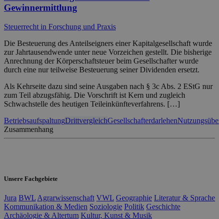
Gewinnermittlung
Steuerrecht in Forschung und Praxis
Die Besteuerung des Anteilseigners einer Kapitalgesellschaft wurde
zur Jahrtausendwende unter neue Vorzeichen gestellt. Die bisherige
Anrechnung der Körperschaftsteuer beim Gesellschafter wurde
durch eine nur teilweise Besteuerung seiner Dividenden ersetzt.
Als Kehrseite dazu sind seine Ausgaben nach § 3c Abs. 2 EStG nur
zum Teil abzugsfähig. Die Vorschrift ist Kern und zugleich
Schwachstelle des heutigen Teileinkünfteverfahrens. […]
Betriebsaufspaltung
Drittvergleich
Gesellschafterdarlehen
Nutzungsübe
Zusammenhang
Unsere Fachgebiete
Jura
BWL
Agrarwissenschaft
VWL
Geographie
Literatur & Sprache
Kommunikation & Medien
Soziologie
Politik
Geschichte
Archäologie & Altertum
Kultur, Kunst & Musik