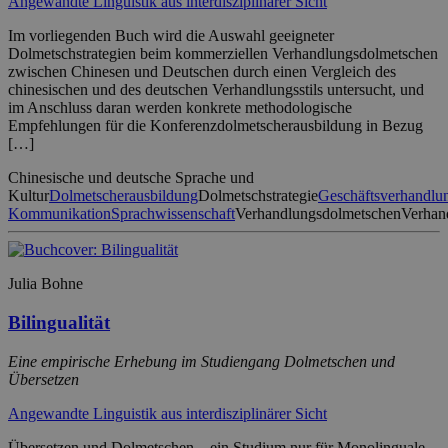
Angewandte Linguistik aus interdisziplinärer Sicht
Im vorliegenden Buch wird die Auswahl geeigneter
Dolmetschstrategien beim kommerziellen Verhandlungsdolmetschen
zwischen Chinesen und Deutschen durch einen Vergleich des
chinesischen und des deutschen Verhandlungsstils untersucht, und
im Anschluss daran werden konkrete methodologische
Empfehlungen für die Konferenzdolmetscherausbildung in Bezug
[…]
Chinesische und deutsche Sprache und
Kultur
Dolmetscherausbildung
Dolmetschstrategie
Geschäftsverhandlu
Kommunikation
Sprachwissenschaft
Verhandlungsdolmetschen
Verhand
Julia Bohne
Bilingualität
Eine empirische Erhebung im Studiengang Dolmetschen und
Übersetzen
Angewandte Linguistik aus interdisziplinärer Sicht
Übersetzen und Dolmetschen – ein Studium nur für Monolinguale