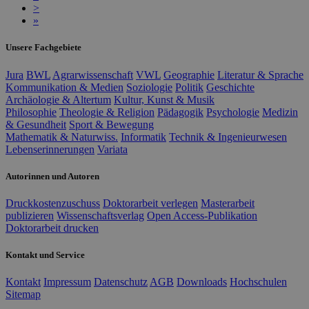
>
»
Unsere Fachgebiete
Jura
BWL
Agrarwissenschaft
VWL
Geographie
Literatur & Sprache
Kommunikation & Medien
Soziologie
Politik
Geschichte
Archäologie & Altertum
Kultur, Kunst & Musik
Philosophie
Theologie & Religion
Pädagogik
Psychologie
Medizin
& Gesundheit
Sport & Bewegung
Mathematik & Naturwiss.
Informatik
Technik & Ingenieurwesen
Lebenserinnerungen
Variata
Autorinnen und Autoren
Druckkostenzuschuss
Doktorarbeit verlegen
Masterarbeit
publizieren
Wissenschaftsverlag
Open Access-Publikation
Doktorarbeit drucken
Kontakt und Service
Kontakt
Impressum
Datenschutz
AGB
Downloads
Hochschulen
Sitemap