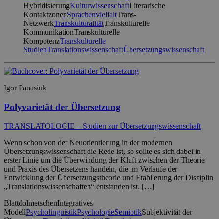
Hybridisierung
Kulturwissenschaft
Literarische
Kontaktzonen
Sprachenvielfalt
Trans-
Netzwerk
Transkulturalität
Transkulturelle
Kommunikation
Transkulturelle
Kompotenz
Transkulturelle
Studien
Translationswissenschaft
Übersetzungswissenschaft
Igor Panasiuk
Polyvarietät der Übersetzung
TRANSLATOLOGIE – Studien zur Übersetzungswissenschaft
Wenn schon von der Neuorientierung in der modernen
Übersetzungswissenschaft die Rede ist, so sollte es sich dabei in
erster Linie um die Überwindung der Kluft zwischen der Theorie
und Praxis des Übersetzens handeln, die im Verlaufe der
Entwicklung der Übersetzungstheorie und Etablierung der Disziplin
„Translationswissenschaften“ entstanden ist. […]
Blattdolmetschen
Integratives
Modell
Psycholinguistik
Psychologie
Semiotik
Subjektivität der