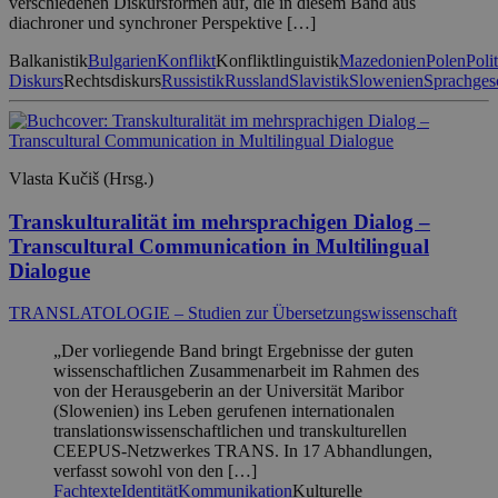
verschiedenen Diskursformen auf, die in diesem Band aus
diachroner und synchroner Perspektive […]
Balkanistik
Bulgarien
Konflikt
Konfliktlinguistik
Mazedonien
Polen
Poli
Diskurs
Rechtsdiskurs
Russistik
Russland
Slavistik
Slowenien
Sprachges
Vlasta Kučiš (Hrsg.)
Transkulturalität im mehrsprachigen Dialog –
Transcultural Communication in Multilingual
Dialogue
TRANSLATOLOGIE – Studien zur Übersetzungswissenschaft
„Der vorliegende Band bringt Ergebnisse der guten
wissenschaftlichen Zusammenarbeit im Rahmen des
von der Herausgeberin an der Universität Maribor
(Slowenien) ins Leben gerufenen internationalen
translationswissenschaftlichen und transkulturellen
CEEPUS-Netzwerkes TRANS. In 17 Abhandlungen,
verfasst sowohl von den […]
Fachtexte
Identität
Kommunikation
Kulturelle