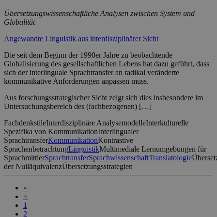
Übersetzungswissenschaftliche Analysen zwischen System und
Globalität
Angewandte Linguistik aus interdisziplinärer Sicht
Die seit dem Beginn der 1990er Jahre zu beobachtende
Globalisierung des gesellschaftlichen Lebens hat dazu geführt, dass
sich der interlinguale Sprachtransfer an radikal veränderte
kommunikative Anforderungen anpassen muss.
Aus forschungsstrategischer Sicht zeigt sich dies insbesondere im
Untersuchungsbereich des (fachbezogenen) […]
Fachdenkstile
Interdisziplinäre Analysemodelle
Interkulturelle
Spezifika von Kommunikation
Interlingualer
Sprachtransfer
Kommunikation
Kontrastive
Sprachenbetrachtung
Linguistik
Multimediale Lernumgebungen für
Sprachmittler
Sprachtransfer
Sprachwissenschaft
Translatologie
Überset
der Nulläquivalenz
Übersetzungsstrategien
«
<
1
2