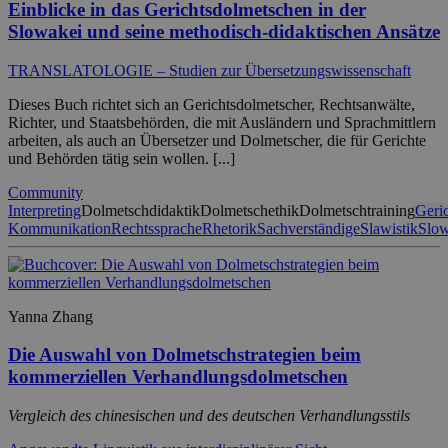
Einblicke in das Gerichtsdolmetschen in der
Slowakei und seine methodisch-didaktischen Ansätze
TRANSLATOLOGIE – Studien zur Übersetzungswissenschaft
Dieses Buch richtet sich an Gerichtsdolmetscher, Rechtsanwälte,
Richter, und Staatsbehörden, die mit Ausländern und Sprachmittlern
arbeiten, als auch an Übersetzer und Dolmetscher, die für Gerichte
und Behörden tätig sein wollen. [...]
Community
Interpreting
Dolmetschdidaktik
Dolmetschethik
Dolmetschtraining
Geri
Kommunikation
Rechtssprache
Rhetorik
Sachverständige
Slawistik
Slow
Yanna Zhang
Die Auswahl von Dolmetschstrategien beim
kommerziellen Verhandlungsdolmetschen
Vergleich des chinesischen und des deutschen Verhandlungsstils