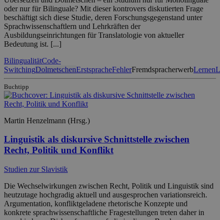
oder nur für Bilinguale? Mit dieser kontrovers diskutierten Frage
beschäftigt sich diese Studie, deren Forschungsgegenstand unter
Sprachwissenschaftlern und Lehrkräften der
Ausbildungseinrichtungen für Translatologie von aktueller
Bedeutung ist. [...]
Bilingualität
Code-
Switching
Dolmetschen
Erstsprache
Fehler
Fremdspracherwerb
Lernen
L
Buchtipp
Martin Henzelmann (Hrsg.)
Linguistik als diskursive Schnittstelle zwischen
Recht, Politik und Konflikt
Studien zur Slavistik
Die Wechselwirkungen zwischen Recht, Politik und Linguistik sind
heutzutage hochgradig aktuell und ausgesprochen variationsreich.
Argumentation, konfliktgeladene rhetorische Konzepte und
konkrete sprachwissenschaftliche Fragestellungen treten daher in