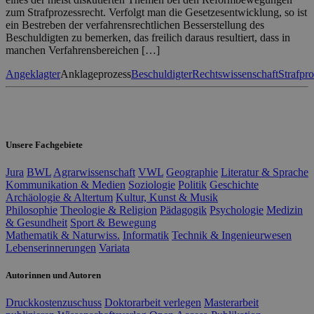
zum Strafprozessrecht. Verfolgt man die Gesetzesentwicklung, so ist
ein Bestreben der verfahrensrechtlichen Besserstellung des
Beschuldigten zu bemerken, das freilich daraus resultiert, dass in
manchen Verfahrensbereichen […]
Angeklagter
Anklageprozess
Beschuldigter
Rechtswissenschaft
Strafpr
Unsere Fachgebiete
Jura
BWL
Agrarwissenschaft
VWL
Geographie
Literatur & Sprache
Kommunikation & Medien
Soziologie
Politik
Geschichte
Archäologie & Altertum
Kultur, Kunst & Musik
Philosophie
Theologie & Religion
Pädagogik
Psychologie
Medizin
& Gesundheit
Sport & Bewegung
Mathematik & Naturwiss.
Informatik
Technik & Ingenieurwesen
Lebenserinnerungen
Variata
Autorinnen und Autoren
Druckkostenzuschuss
Doktorarbeit verlegen
Masterarbeit