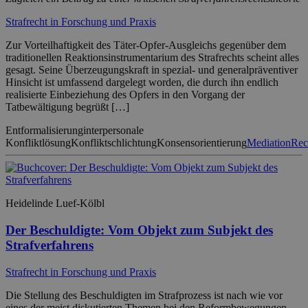
Strafrecht in Forschung und Praxis
Zur Vorteilhaftigkeit des Täter-Opfer-Ausgleichs gegenüber dem
traditionellen Reaktionsinstrumentarium des Strafrechts scheint alles
gesagt. Seine Überzeugungskraft in spezial- und generalpräventiver
Hinsicht ist umfassend dargelegt worden, die durch ihn endlich
realisierte Einbeziehung des Opfers in den Vorgang der
Tatbewältigung begrüßt […]
Entformalisierung
interpersonale
Konfliktlösung
Konfliktschlichtung
Konsensorientierung
Mediation
Rec
Heidelinde Luef-Kölbl
Der Beschuldigte: Vom Objekt zum Subjekt des
Strafverfahrens
Strafrecht in Forschung und Praxis
Die Stellung des Beschuldigten im Strafprozess ist nach wie vor
eines der meist diskutierten Themen bei den Reformbewegungen