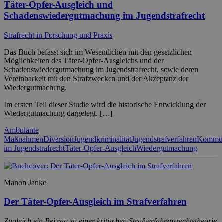
Täter-Opfer-Ausgleich und
Schadenswiedergutmachung im Jugendstrafrecht
Strafrecht in Forschung und Praxis
Das Buch befasst sich im Wesentlichen mit den gesetzlichen
Möglichkeiten des Täter-Opfer-Ausgleichs und der
Schadenswiedergutmachung im Jugendstrafrecht, sowie deren
Vereinbarkeit mit den Strafzwecken und der Akzeptanz der
Wiedergutmachung.
Im ersten Teil dieser Studie wird die historische Entwicklung der
Wiedergutmachung dargelegt. […]
Ambulante
Maßnahmen
Diversion
Jugendkriminalität
Jugendstrafverfahren
Kommun
im Jugendstrafrecht
Täter-Opfer-Ausgleich
Wiedergutmachung
Manon Janke
Der Täter-Opfer-Ausgleich im Strafverfahren
Zugleich ein Beitrag zu einer kritischen Strafverfahrensrechtstheorie