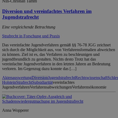
Nils-Christian Tamm
Diversion und vereinfachtes Verfahren im
Jugendstrafrecht
Eine vergleichende Betrachtung
Strafrecht in Forschung und Praxis
Das vereinfachte Jugendverfahren gemäß §§ 76-78 JGG zeichnet
sich durch die Möglichkeit aus, von Verfahrensformalien abweichen
zu können. Ziel ist es, das Verfahren zu beschleunigen und
jugendfreundlich zu gestalten. Nichts desto Trotz hat das
vereinfachte Jugendverfahren in den letzten Jahren an Bedeutung
verloren. Im Gegenzug dazu konnte das […]
Aktenauswertung
Diversion
Jugendstrafrecht
Rechtswissenschaft
Schle
Holstein
Strafrecht
Subsidiarität
vereinfachtes
Jugendverfahren
Verfahrensabweichungen
Verfahrensökonomie
Anna Wopperer