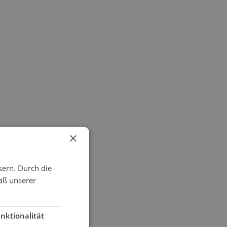
×
sern. Durch die
äß unserer
nktionalität