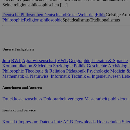
Seine religionsphilosophischen […]
Deutsche Philosophen
Deutschland
Erster Weltkrieg
Ethik
Geistige Auf
Philosophie
Religionsphilosophie
Spätidealismus
Traditionalismus
Unsere Fachgebiete
Jura
BWL
Agrarwissenschaft
VWL
Geographie
Literatur & Sprache
Kommunikation & Medien
Soziologie
Politik
Geschichte
Archäologi
Philosophie
Theologie & Religion
Pädagogik
Psychologie
Medizin &
Mathematik & Naturwiss.
Informatik
Technik & Ingenieurwesen
Leb
Autorinnen und Autoren
Druckkostenzuschuss
Doktorarbeit verlegen
Masterarbeit publizieren
Kontakt und Service
Kontakt
Impressum
Datenschutz
AGB
Downloads
Hochschulen
Sit