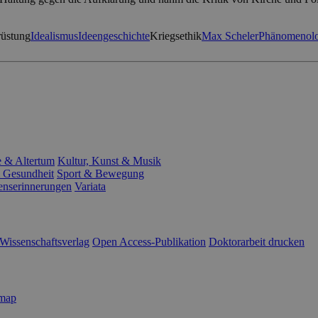
rüstung
Idealismus
Ideengeschichte
Kriegsethik
Max Scheler
Phänomenolo
e & Altertum
Kultur, Kunst & Musik
 Gesundheit
Sport & Bewegung
enserinnerungen
Variata
Wissenschaftsverlag
Open Access-Publikation
Doktorarbeit drucken
emap