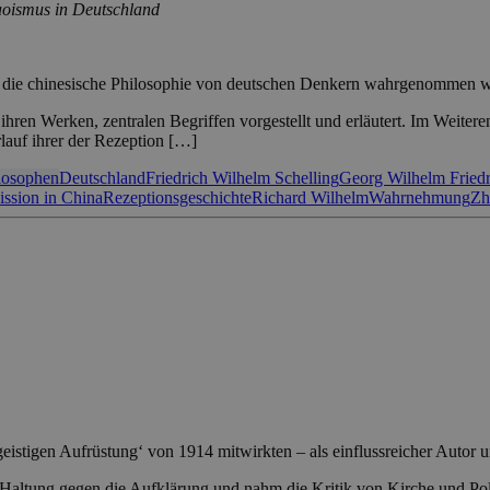
aoismus in Deutschland
wie die chinesische Philosophie von deutschen Denkern wahrgenommen 
hren Werken, zentralen Begriffen vorgestellt und erläutert. Im Weite
rlauf ihrer der Rezeption […]
losophen
Deutschland
Friedrich Wilhelm Schelling
Georg Wilhelm Friedr
ission in China
Rezeptionsgeschichte
Richard Wilhelm
Wahrnehmung
Zh
‘geistigen Aufrüstung‘ von 1914 mitwirkten – als einflussreicher Autor
he Haltung gegen die Aufklärung und nahm die Kritik von Kirche und Po