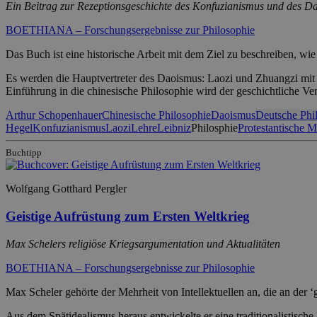
Ein Beitrag zur Rezeptionsgeschichte des Konfuzianismus und des D
BOETHIANA – Forschungsergebnisse zur Philosophie
Das Buch ist eine historische Arbeit mit dem Ziel zu beschreiben, 
Es werden die Hauptvertreter des Daoismus: Laozi und Zhuangzi mit i
Einführung in die chinesische Philosophie wird der geschichtliche Ve
Arthur Schopenhauer
Chinesische Philosophie
Daoismus
Deutsche Phi
Hegel
Konfuzianismus
Laozi
Lehre
Leibniz
Philosphie
Protestantische M
Buchtipp
Wolfgang Gotthard Pergler
Geistige Aufrüstung zum Ersten Weltkrieg
Max Schelers religiöse Kriegsargumentation und Aktualitäten
BOETHIANA – Forschungsergebnisse zur Philosophie
Max Scheler gehörte der Mehrheit von Intellektuellen an, die an der 
Aus dem Spätidealismus heraus entwickelte er eine traditionalistisc