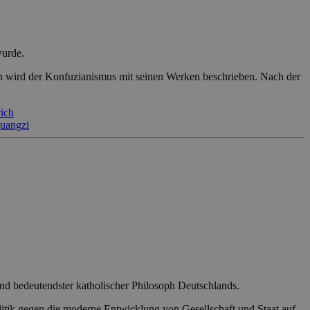
wurde.
ren wird der Konfuzianismus mit seinen Werken beschrieben. Nach der
ich
uangzi
 und bedeutendster katholischer Philosoph Deutschlands.
litik gegen die moderne Entwicklung von Gesellschaft und Staat auf.