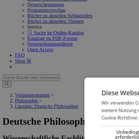
Neuerscheinungen
Programmvorschau
Bücher zu aktuellen Schlagzeilen
Bücher zu aktuellen Themen
Service
Suche im Online-Katalog
Kataloge im PDF-Format
Neuerscheinungsdienst
Open Access
FAQ
Shop
Diese Webse
Verlagsprogramm
>
Philosophie
>
Wir verwenden Co
Literatur:
Deutsche Philosophen
weitere Nutzung 
Cookie-Richtlinie 
Deutsche Philosophen
Unbeding
erforderlic
Wissenschaftliche Fachliteratur