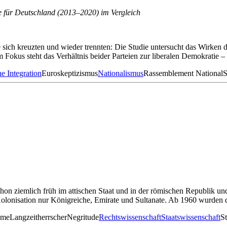
 für Deutschland (2013–2020) im Vergleich
 sich kreuzten und wieder trennten: Die Studie untersucht das Wirken
Fokus steht das Verhältnis beider Parteien zur liberalen Demokratie 
e Integration
Euroskeptizismus
Nationalismus
Rassemblement National
S
hon ziemlich früh im attischen Staat und in der römischen Republik u
 Kolonisation nur Königreiche, Emirate und Sultanate. Ab 1960 wurden 
ime
Langzeitherrscher
Negritude
Rechtswissenschaft
Staatswissenschaft
St