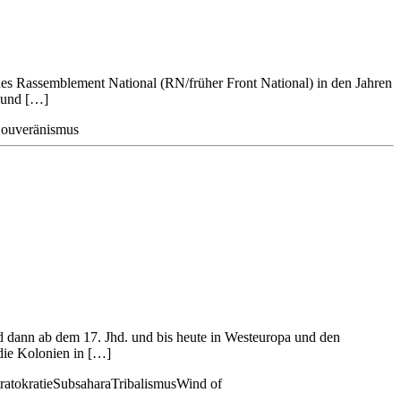
 des Rassemblement National (RN/früher Front National) in den Jahren
– und […]
ouveränismus
nd dann ab dem 17. Jhd. und bis heute in Westeuropa und den
die Kolonien in […]
ratokratie
Subsahara
Tribalismus
Wind of