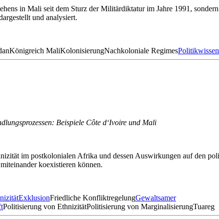
schehens in Mali seit dem Sturz der Militärdiktatur im Jahre 1991, son
rgestellt und analysiert.
dan
Königreich Mali
Kolonisierung
Nachkoloniale Regimes
Politikwissen
ndlungsprozessen: Beispiele Côte d‘Ivoire und Mali
izität im postkolonialen Afrika und dessen Auswirkungen auf den polit
 miteinander koexistieren können.
nizität
Exklusion
Friedliche Konfliktregelung
Gewaltsamer
t
Politisierung von Ethnizität
Politisierung von Marginalisierung
Tuareg