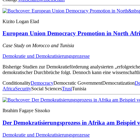
Kizito Logan Elad
European Union Democracy Promotion in North Afri
Case Study on Morocco and Tunisia
Demokratie und Demokratisierungsprozesse
Bisherige Studien zur Demokratieförderung analysierten „erfolgreiche
demokratischer Durchbrüche folgt. Dennoch kann eine wissenschaftlic
Conditionality
Democracy
Democratic Government
Democratization
De
Africa
Security
Social Sciences
Trust
Tunisia
Ibrahim Fagaye Sissoko
Der Demokratisierungsprozess in Afrika am Beispiel 
Demokratie und Demokratisierungsprozesse