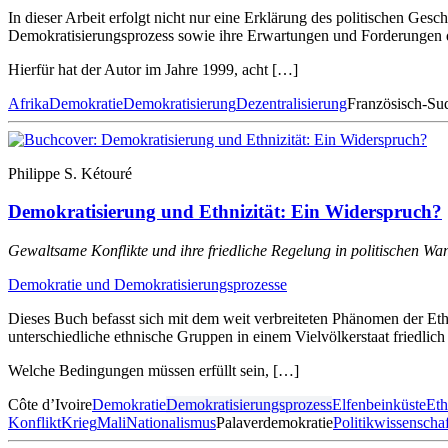
In dieser Arbeit erfolgt nicht nur eine Erklärung des politischen Ge
Demokratisierungsprozess sowie ihre Erwartungen und Forderungen da
Hierfür hat der Autor im Jahre 1999, acht […]
Afrika
Demokratie
Demokratisierung
Dezentralisierung
Französisch-Su
Philippe S. Kétouré
Demokratisierung und Ethnizität: Ein Widerspruch?
Gewaltsame Konflikte und ihre friedliche Regelung in politischen Wa
Demokratie und Demokratisierungsprozesse
Dieses Buch befasst sich mit dem weit verbreiteten Phänomen der Ethn
unterschiedliche ethnische Gruppen in einem Vielvölkerstaat friedlich
Welche Bedingungen müssen erfüllt sein, […]
Côte d’Ivoire
Demokratie
Demokratisierungsprozess
Elfenbeinküste
Eth
Konflikt
Krieg
Mali
Nationalismus
Palaverdemokratie
Politikwissenschaf