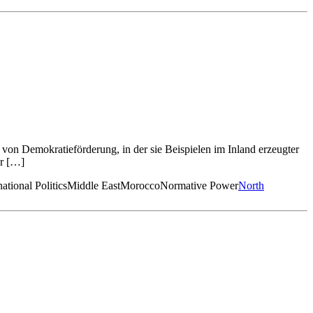
 von Demokratieförderung, in der sie Beispielen im Inland erzeugter
ur […]
national Politics
Middle East
Morocco
Normative Power
North