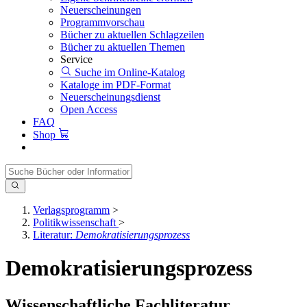
Neuerscheinungen
Programmvorschau
Bücher zu aktuellen Schlagzeilen
Bücher zu aktuellen Themen
Service
Suche im Online-Katalog
Kataloge im PDF-Format
Neuerscheinungsdienst
Open Access
FAQ
Shop
Verlagsprogramm
>
Politikwissenschaft
>
Literatur:
Demokratisierungsprozess
Demokratisierungsprozess
Wissenschaftliche Fachliteratur