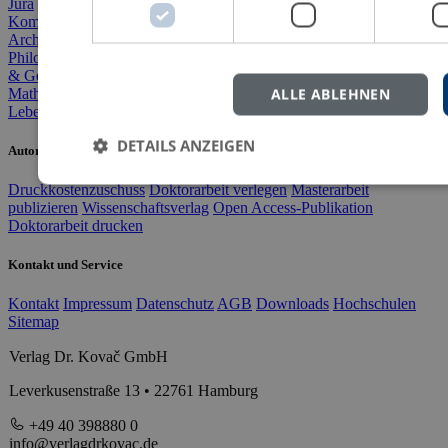
Jura
BWL
Agrarwissenschaft
VWL
Geographie
Literatur & Sprache
Kommunikation & Medien
Soziologie
Politik
Geschichte
Archäologie & Altertum
Kultur, Kunst & Musik
Philosophie
Theologie & Religion
Pädagogik
Psychologie
Medizin
& Gesundheit
Sport & Bewegung
ALLE ABLEHNEN
Mathematik & Naturwiss.
Informatik
Technik & Ingenieurwesen
Lebenserinnerungen
Variata
DETAILS ANZEIGEN
Autorinnen und Autoren
Druckkostenzuschuss
Doktorarbeit verlegen
Masterarbeit
publizieren
Wissenschaftsverlag
Open Access-Publikation
Doktorarbeit drucken
Kontakt und Service
Kontakt
Impressum
Datenschutz
AGB
Downloads
Hochschulen
Sitemap
Verlag Dr. Kovač GmbH
Leverkusenstraße 13 • 22761 Hamburg
+49 40 398880 0
info@verlagdrkovac.de