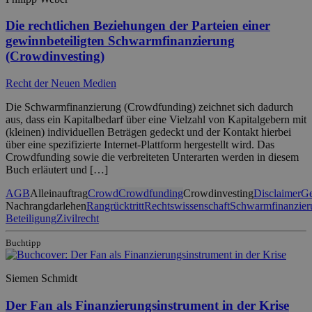
Die rechtlichen Beziehungen der Parteien einer
gewinnbeteiligten Schwarmfinanzierung
(Crowdinvesting)
Recht der Neuen Medien
Die Schwarmfinanzierung (Crowdfunding) zeichnet sich dadurch
aus, dass ein Kapitalbedarf über eine Vielzahl von Kapitalgebern mit
(kleinen) individuellen Beträgen gedeckt und der Kontakt hierbei
über eine spezifizierte Internet-Plattform hergestellt wird. Das
Crowdfunding sowie die verbreiteten Unterarten werden in diesem
Buch erläutert und […]
AGB
Alleinauftrag
Crowd
Crowdfunding
Crowdinvesting
Disclaimer
Ge
Nachrangdarlehen
Rangrücktritt
Rechtswissenschaft
Schwarmfinanzier
Beteiligung
Zivilrecht
Buchtipp
Siemen Schmidt
Der Fan als Finanzierungsinstrument in der Krise