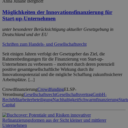
Anna Juliane Berghoff
Möglichkeiten der Innovationsfinanzierung für
Start-up-Unternehmen
unter besonderer Berücksichtigung aktueller Gesetzgebung in
Deutschland und der EU
Schriften zum Handels- und Gesellschaftsrecht
Seit einigen Jahren verfolgt der Gesetzgeber das Ziel, die
Rahmenbedingungen für die Finanzierung von Start-up-
Unternehmen zu verbessern – motiviert durch deren potenziell
positive gesamtgesellschaftliche Wirkung durch ihr
Innovationspotenzial und die mögliche Schaffung zukunftssicherer
Arbeitsplätze. [...]
Crowdfinanzierung
Crowdfunding
ELSP-
Verordnung
Gesellschaftsrecht
Gesellschaftsvertrag
GmbH-
Recht
Mitarbeiterbeteiligung
Nachhaltigkeit
Schwarmfinanzierung
Start
Capital