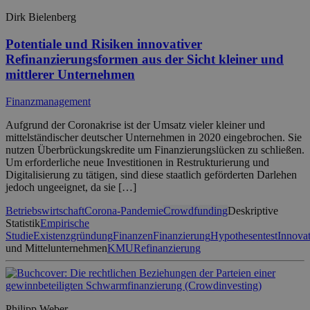
Dirk Bielenberg
Potentiale und Risiken innovativer
Refinanzierungsformen aus der Sicht kleiner und
mittlerer Unternehmen
Finanzmanagement
Aufgrund der Coronakrise ist der Umsatz vieler kleiner und
mittelständischer deutscher Unternehmen in 2020 eingebrochen. Sie
nutzen Überbrückungskredite um Finanzierungslücken zu schließen.
Um erforderliche neue Investitionen in Restrukturierung und
Digitalisierung zu tätigen, sind diese staatlich geförderten Darlehen
jedoch ungeeignet, da sie […]
Betriebswirtschaft
Corona-Pandemie
Crowdfunding
Deskriptive
Statistik
Empirische
Studie
Existenzgründung
Finanzen
Finanzierung
Hypothesentest
Innova
und Mittelunternehmen
KMU
Refinanzierung
Philipp Weber