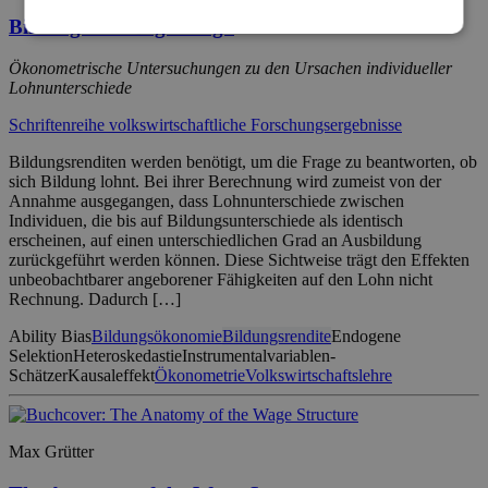
Bildung oder Begabung?
Ökonometrische Untersuchungen zu den Ursachen individueller
Lohnunterschiede
Schriftenreihe volkswirtschaftliche Forschungsergebnisse
Bildungsrenditen werden benötigt, um die Frage zu beantworten, ob
sich Bildung lohnt. Bei ihrer Berechnung wird zumeist von der
Annahme ausgegangen, dass Lohnunterschiede zwischen
Individuen, die bis auf Bildungsunterschiede als identisch
erscheinen, auf einen unterschiedlichen Grad an Ausbildung
zurückgeführt werden können. Diese Sichtweise trägt den Effekten
unbeobachtbarer angeborener Fähigkeiten auf den Lohn nicht
Rechnung. Dadurch […]
Ability Bias
Bildungsökonomie
Bildungsrendite
Endogene
Selektion
Heteroskedastie
Instrumentalvariablen-
Schätzer
Kausaleffekt
Ökonometrie
Volkswirtschaftslehre
Max Grütter