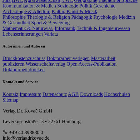
Jura
BWL
Agrarwissenschaft
VWL
Geographie
Literatur & Sprache
Kommunikation & Medien
Soziologie
Politik
Geschichte
Archäologie & Altertum
Kultur, Kunst & Musik
Philosophie
Theologie & Religion
Pädagogik
Psychologie
Medizin
& Gesundheit
Sport & Bewegung
Mathematik & Naturwiss.
Informatik
Technik & Ingenieurwesen
Lebenserinnerungen
Variata
Autorinnen und Autoren
Druckkostenzuschuss
Doktorarbeit verlegen
Masterarbeit
publizieren
Wissenschaftsverlag
Open Access-Publikation
Doktorarbeit drucken
Kontakt und Service
Kontakt
Impressum
Datenschutz
AGB
Downloads
Hochschulen
Sitemap
Verlag Dr. Kovač GmbH
Leverkusenstraße 13 • 22761 Hamburg
+49 40 398880 0
info@verlagdrkovac.de