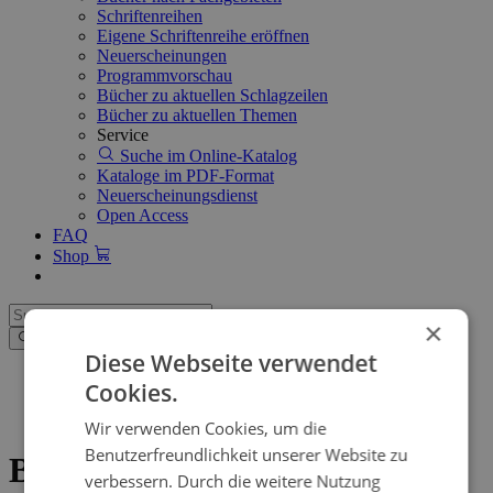
Schriftenreihen
Eigene Schriftenreihe eröffnen
Neuerscheinungen
Programmvorschau
Bücher zu aktuellen Schlagzeilen
Bücher zu aktuellen Themen
Service
Suche im Online-Katalog
Kataloge im PDF-Format
Neuerscheinungsdienst
Open Access
FAQ
Shop
×
Diese Webseite verwendet
Verlagsprogramm
>
Cookies.
Volkswirtschaft
>
Literatur:
Bildungsrendite
Wir verwenden Cookies, um die
Benutzerfreundlichkeit unserer Website zu
Bildungsrendite
verbessern. Durch die weitere Nutzung