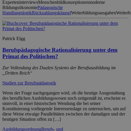
Experteninterviews
Menschenbildkonzeptionen
moderne
Bildungsökonomie
Pädagogische
Handlungslogik
Rückzahlungsklausel
Weiterbildungsausgaben
Weiterb
Patrick Elgg
Berufspädagogische Rationalisierung unter dem
Primat des Politischen?
Zur Vollendung des Dualen Systems der Berufsausbildung im
„Dritten Reich“
Studien zur Berufspädagogik
Wenn der Frage nachgegangen wird, ob die heutige Ausgestaltung
des beruflichen Ausbildungswesen noch zeitgemäß ist, erscheint es
sinnvoll, in einer historischen Wendung die bei seiner
Konstituierung vorliegende Interessenslage zu untersuchen, um auf
diese Weise etwaige Parallelitäten zwischen der damaligen und der
heutigen Situation offen zu […]
Ausbildungsordnung
Berufs- und