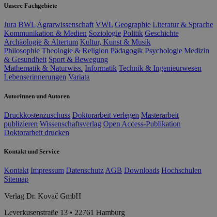
Unsere Fachgebiete
Jura
BWL
Agrarwissenschaft
VWL
Geographie
Literatur & Sprache
Kommunikation & Medien
Soziologie
Politik
Geschichte
Archäologie & Altertum
Kultur, Kunst & Musik
Philosophie
Theologie & Religion
Pädagogik
Psychologie
Medizin
& Gesundheit
Sport & Bewegung
Mathematik & Naturwiss.
Informatik
Technik & Ingenieurwesen
Lebenserinnerungen
Variata
Autorinnen und Autoren
Druckkostenzuschuss
Doktorarbeit verlegen
Masterarbeit
publizieren
Wissenschaftsverlag
Open Access-Publikation
Doktorarbeit drucken
Kontakt und Service
Kontakt
Impressum
Datenschutz
AGB
Downloads
Hochschulen
Sitemap
Verlag Dr. Kovač GmbH
Leverkusenstraße 13 • 22761 Hamburg