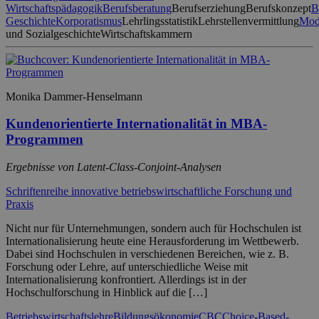
Wirtschaftspädagogik
Berufsberatung
Berufserziehung
Berufskonzept
B
Geschichte
Korporatismus
Lehrlingsstatistik
Lehrstellenvermittlung
Mod
und Sozialgeschichte
Wirtschaftskammern
Monika Dammer-Henselmann
Kundenorientierte Internationalität in MBA-
Programmen
Ergebnisse von Latent-Class-Conjoint-Analysen
Schriftenreihe innovative betriebswirtschaftliche Forschung und
Praxis
Nicht nur für Unternehmungen, sondern auch für Hochschulen ist
Internationalisierung heute eine Herausforderung im Wettbewerb.
Dabei sind Hochschulen in verschiedenen Bereichen, wie z. B.
Forschung oder Lehre, auf unterschiedliche Weise mit
Internationalisierung konfrontiert. Allerdings ist in der
Hochschulforschung in Hinblick auf die […]
Betriebswirtschaftslehre
Bildungsökonomie
CBC
Choice-Based-