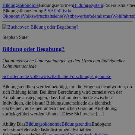
Bildungsökonomie
Bildungsreformen
Bildungssystem
Föderalismusthe
Bildungsfinanzierung
PISA
Politische
Ökonomie
Volkswirtschaftslehre
Wettbewerbsföderalismus
Wohlfahrts
Stephan Suter
Bildung oder Begabung?
Ökonometrische Untersuchungen zu den Ursachen individueller
Lohnunterschiede
Schriftenreihe volkswirtschaftliche Forschungsergebnisse
Bildungsrenditen werden benötigt, um die Frage zu beantworten, ob
sich Bildung lohnt. Bei ihrer Berechnung wird zumeist von der
Annahme ausgegangen, dass Lohnunterschiede zwischen
Individuen, die bis auf Bildungsunterschiede als identisch
erscheinen, auf einen unterschiedlichen Grad an Ausbildung
zurückgeführt werden können. Diese Sichtweise […]
Ability Bias
Bildungsökonomie
Bildungsrendite
Endogene
Selektion
Heteroskedastie
Instrumentalvariablen-
Schätzer
Kausaleffekt
Ökonometrie
Volkswirtschaftslehre