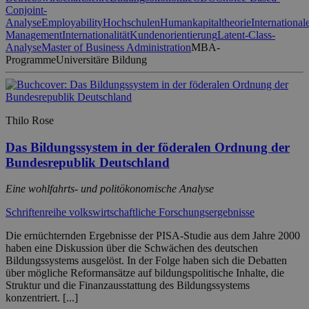
Conjoint-
Analyse
Employability
Hochschulen
Humankapitaltheorie
International
Management
Internationalität
Kundenorientierung
Latent-Class-
Analyse
Master of Business Administration
MBA-
Programme
Universitäre Bildung
Thilo Rose
Das Bildungssystem in der föderalen Ordnung der
Bundesrepublik Deutschland
Eine wohlfahrts- und politökonomische Analyse
Schriftenreihe volkswirtschaftliche Forschungsergebnisse
Die ernüchternden Ergebnisse der PISA-Studie aus dem Jahre 2000
haben eine Diskussion über die Schwächen des deutschen
Bildungssystems ausgelöst. In der Folge haben sich die Debatten
über mögliche Reformansätze auf bildungspolitische Inhalte, die
Struktur und die Finanzausstattung des Bildungssystems
konzentriert. [...]