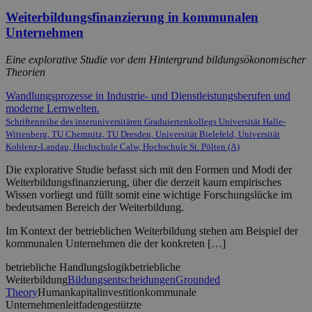
Weiterbildungsfinanzierung in kommunalen
Unternehmen
Eine explorative Studie vor dem Hintergrund bildungsökonomischer
Theorien
Wandlungsprozesse in Industrie- und Dienstleistungsberufen und
moderne Lernwelten.
Schriftenreihe des interuniversitären Graduiertenkollegs Universität Halle-
Wittenberg, TU Chemnitz, TU Dresden, Universität Bielefeld, Universität
Koblenz-Landau, Hochschule Calw, Hochschule St. Pölten (A)
Die explorative Studie befasst sich mit den Formen und Modi der
Weiterbildungsfinanzierung, über die derzeit kaum empirisches
Wissen vorliegt und füllt somit eine wichtige Forschungslücke im
bedeutsamen Bereich der Weiterbildung.
Im Kontext der betrieblichen Weiterbildung stehen am Beispiel der
kommunalen Unternehmen die der konkreten […]
betriebliche Handlungslogik
betriebliche
Weiterbildung
Bildungsentscheidungen
Grounded
Theory
Humankapitalinvestition
kommunale
Unternehmen
leitfadengestützte