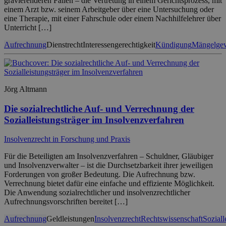
gravierenderen Fällen – die Vertretung in einem Gerichtsprozess, mit
einem Arzt bzw. seinem Arbeitgeber über eine Untersuchung oder
eine Therapie, mit einer Fahrschule oder einem Nachhilfelehrer über
Unterricht […]
Aufrechnung
Dienstrecht
Interessengerechtigkeit
Kündigung
Mängelgew
Jörg Altmann
Die sozialrechtliche Auf- und Verrechnung der
Sozialleistungsträger im Insolvenzverfahren
Insolvenzrecht in Forschung und Praxis
Für die Beteiligten am Insolvenzverfahren – Schuldner, Gläubiger
und Insolvenzverwalter – ist die Durchsetzbarkeit ihrer jeweiligen
Forderungen von großer Bedeutung. Die Aufrechnung bzw.
Verrechnung bietet dafür eine einfache und effiziente Möglichkeit.
Die Anwendung sozialrechtlicher und insolvenzrechtlicher
Aufrechnungsvorschriften bereitet […]
Aufrechnung
Geldleistungen
Insolvenzrecht
Rechtswissenschaft
Soziall