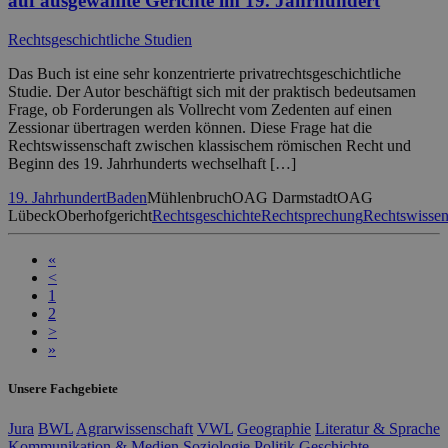
auf ausgewählte Gerichte im 19. Jahrhundert
Rechtsgeschichtliche Studien
Das Buch ist eine sehr konzentrierte privatrechtsgeschichtliche
Studie. Der Autor beschäftigt sich mit der praktisch bedeutsamen
Frage, ob Forderungen als Vollrecht vom Zedenten auf einen
Zessionar übertragen werden können. Diese Frage hat die
Rechtswissenschaft zwischen klassischem römischen Recht und
Beginn des 19. Jahrhunderts wechselhaft […]
19. Jahrhundert
Baden
Mühlenbruch
OAG Darmstadt
OAG
Lübeck
Oberhofgericht
Rechtsgeschichte
Rechtsprechung
Rechtswissen
«
<
1
2
>
»
Unsere Fachgebiete
Jura
BWL
Agrarwissenschaft
VWL
Geographie
Literatur & Sprache
Kommunikation & Medien
Soziologie
Politik
Geschichte