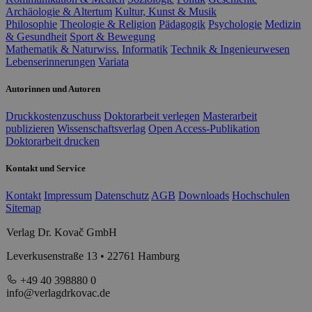
Archäologie & Altertum
Kultur, Kunst & Musik
Philosophie
Theologie & Religion
Pädagogik
Psychologie
Medizin
& Gesundheit
Sport & Bewegung
Mathematik & Naturwiss.
Informatik
Technik & Ingenieurwesen
Lebenserinnerungen
Variata
Autorinnen und Autoren
Druckkostenzuschuss
Doktorarbeit verlegen
Masterarbeit
publizieren
Wissenschaftsverlag
Open Access-Publikation
Doktorarbeit drucken
Kontakt und Service
Kontakt
Impressum
Datenschutz
AGB
Downloads
Hochschulen
Sitemap
Verlag Dr. Kovač GmbH
Leverkusenstraße 13 • 22761 Hamburg
+49 40 398880 0
info@verlagdrkovac.de