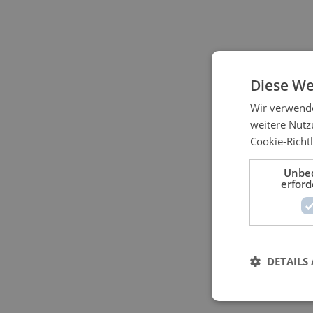
Diese We
Wir verwende
weitere Nut
Cookie-Richtl
Unbed
erford
DETAILS