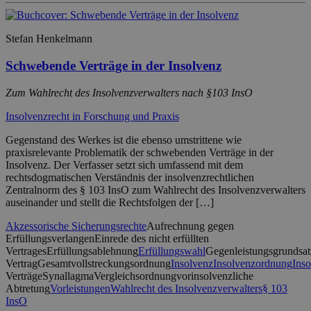
Stefan Henkelmann
Schwebende Verträge in der Insolvenz
Zum Wahlrecht des Insolvenzverwalters nach §103 InsO
Insolvenzrecht in Forschung und Praxis
Gegenstand des Werkes ist die ebenso umstrittene wie
praxisrelevante Problematik der schwebenden Verträge in der
Insolvenz. Der Verfasser setzt sich umfassend mit dem
rechtsdogmatischen Verständnis der insolvenzrechtlichen
Zentralnorm des § 103 InsO zum Wahlrecht des Insolvenzverwalters
auseinander und stellt die Rechtsfolgen der […]
Akzessorische Sicherungsrechte
Aufrechnung gegen
Erfüllungsverlangen
Einrede des nicht erfüllten
Vertrages
Erfüllungsablehnung
Erfüllungswahl
Gegenleistungsgrundsat
Vertrag
Gesamtvollstreckungsordnung
Insolvenz
Insolvenzordnung
Inso
Verträge
Synallagma
Vergleichsordnung
vorinsolvenzliche
Abtretung
Vorleistungen
Wahlrecht des Insolvenzverwalters
§ 103
InsO