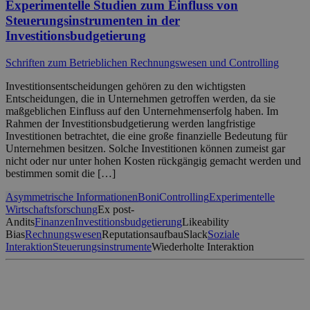
Experimentelle Studien zum Einfluss von
Steuerungsinstrumenten in der
Investitionsbudgetierung
Schriften zum Betrieblichen Rechnungswesen und Controlling
Investitionsentscheidungen gehören zu den wichtigsten
Entscheidungen, die in Unternehmen getroffen werden, da sie
maßgeblichen Einfluss auf den Unternehmenserfolg haben. Im
Rahmen der Investitionsbudgetierung werden langfristige
Investitionen betrachtet, die eine große finanzielle Bedeutung für
Unternehmen besitzen. Solche Investitionen können zumeist gar
nicht oder nur unter hohen Kosten rückgängig gemacht werden und
bestimmen somit die […]
Asymmetrische Informationen
Boni
Controlling
Experimentelle
Wirtschaftsforschung
Ex post-
Andits
Finanzen
Investitionsbudgetierung
Likeability
Bias
Rechnungswesen
Reputationsaufbau
Slack
Soziale
Interaktion
Steuerungsinstrumente
Wiederholte Interaktion