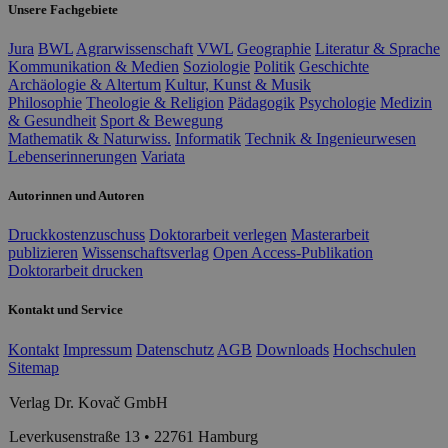
Unsere Fachgebiete
Jura
BWL
Agrarwissenschaft
VWL
Geographie
Literatur & Sprache
Kommunikation & Medien
Soziologie
Politik
Geschichte
Archäologie & Altertum
Kultur, Kunst & Musik
Philosophie
Theologie & Religion
Pädagogik
Psychologie
Medizin
& Gesundheit
Sport & Bewegung
Mathematik & Naturwiss.
Informatik
Technik & Ingenieurwesen
Lebenserinnerungen
Variata
Autorinnen und Autoren
Druckkostenzuschuss
Doktorarbeit verlegen
Masterarbeit
publizieren
Wissenschaftsverlag
Open Access-Publikation
Doktorarbeit drucken
Kontakt und Service
Kontakt
Impressum
Datenschutz
AGB
Downloads
Hochschulen
Sitemap
Verlag Dr. Kovač GmbH
Leverkusenstraße 13 • 22761 Hamburg