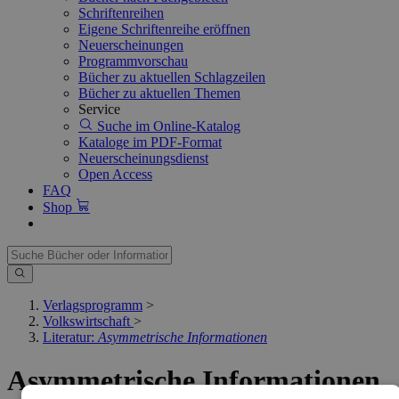
Schriftenreihen
Eigene Schriftenreihe eröffnen
Neuerscheinungen
Programmvorschau
Bücher zu aktuellen Schlagzeilen
Bücher zu aktuellen Themen
Service
Suche im Online-Katalog
Kataloge im PDF-Format
Neuerscheinungsdienst
Open Access
FAQ
Shop
Verlagsprogramm
>
Volkswirtschaft
>
Literatur:
Asymmetrische Informationen
Asymmetrische Informationen