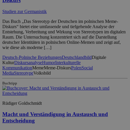
Diskurs
Studien zur Germanistik
Das Buch „Das Stereotyp der Deutschen im polnischen Meme-
Diskurs“ bietet eine umfassende und tiefgehende Analyse der
Entstehung, Verbreitung und Wirkung von Stereotypen im digitalen
Raum. Die Untersuchung konzentriert sich auf die Darstellung
deutscher Identitäten in polnischen Online-Memen und zeigt auf,
wie diese als moderne […]
Deutsch-Polnische Beziehungen
Deutschlandbild
Digitale
Kultur
Diskursanalyse
Humor
Interkulturelle
Kommunikation
Meme
Meme-Diskurs
Polen
Social
Media
Stereotype
Volksbild
Buchtipp
Rüdiger Goldschmidt
Macht und Verständigung in Austausch und
Entscheidung