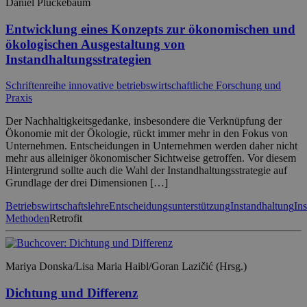
Daniel Plückebaum
Entwicklung eines Konzepts zur ökonomischen und
ökologischen Ausgestaltung von
Instandhaltungsstrategien
Schriftenreihe innovative betriebswirtschaftliche Forschung und
Praxis
Der Nachhaltigkeitsgedanke, insbesondere die Verknüpfung der
Ökonomie mit der Ökologie, rückt immer mehr in den Fokus von
Unternehmen. Entscheidungen in Unternehmen werden daher nicht
mehr aus alleiniger ökonomischer Sichtweise getroffen. Vor diesem
Hintergrund sollte auch die Wahl der Instandhaltungsstrategie auf
Grundlage der drei Dimensionen […]
Betriebswirtschaftslehre
Entscheidungsunterstützung
Instandhaltung
In
Methoden
Retrofit
Mariya Donska/Lisa Maria Haibl/Goran Lazičić (Hrsg.)
Dichtung und Differenz