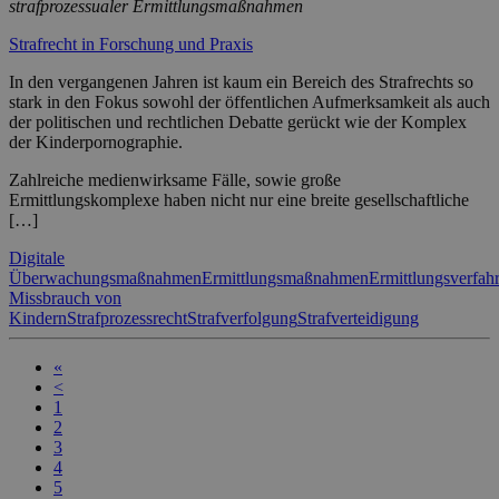
strafprozessualer Ermittlungsmaßnahmen
Strafrecht in Forschung und Praxis
In den vergangenen Jahren ist kaum ein Bereich des Strafrechts so
stark in den Fokus sowohl der öffentlichen Aufmerksamkeit als auch
der politischen und rechtlichen Debatte gerückt wie der Komplex
der Kinderpornographie.
Zahlreiche medienwirksame Fälle, sowie große
Ermittlungskomplexe haben nicht nur eine breite gesellschaftliche
[…]
Digitale
Überwachungsmaßnahmen
Ermittlungsmaßnahmen
Ermittlungsverfah
Missbrauch von
Kindern
Strafprozessrecht
Strafverfolgung
Strafverteidigung
«
<
1
2
3
4
5