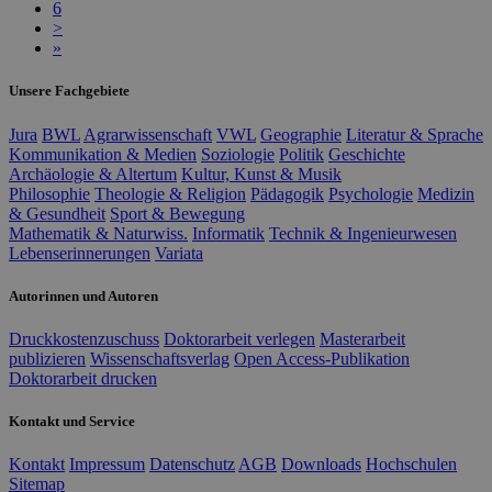
6
>
»
Unsere Fachgebiete
Jura
BWL
Agrarwissenschaft
VWL
Geographie
Literatur & Sprache
Kommunikation & Medien
Soziologie
Politik
Geschichte
Archäologie & Altertum
Kultur, Kunst & Musik
Philosophie
Theologie & Religion
Pädagogik
Psychologie
Medizin
& Gesundheit
Sport & Bewegung
Mathematik & Naturwiss.
Informatik
Technik & Ingenieurwesen
Lebenserinnerungen
Variata
Autorinnen und Autoren
Druckkostenzuschuss
Doktorarbeit verlegen
Masterarbeit
publizieren
Wissenschaftsverlag
Open Access-Publikation
Doktorarbeit drucken
Kontakt und Service
Kontakt
Impressum
Datenschutz
AGB
Downloads
Hochschulen
Sitemap