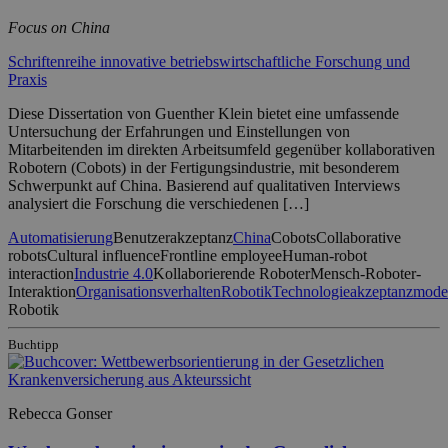
Focus on China
Schriftenreihe innovative betriebswirtschaftliche Forschung und
Praxis
Diese Dissertation von Guenther Klein bietet eine umfassende
Untersuchung der Erfahrungen und Einstellungen von
Mitarbeitenden im direkten Arbeitsumfeld gegenüber kollaborativen
Robotern (Cobots) in der Fertigungsindustrie, mit besonderem
Schwerpunkt auf China. Basierend auf qualitativen Interviews
analysiert die Forschung die verschiedenen […]
Automatisierung
Benutzerakzeptanz
China
Cobots
Collaborative
robots
Cultural influence
Frontline employee
Human-robot
interaction
Industrie 4.0
Kollaborierende Roboter
Mensch-Roboter-
Interaktion
Organisationsverhalten
Robotik
Technologieakzeptanzmode
Robotik
Buchtipp
Rebecca Gonser