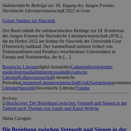
Südslavistische Beiträge zur 18. Tagung des Jungen Forums
Slavistische Literaturwissenschaft 2022 in Graz
Grazer Studien zur Slawistik
Der Band enthält die südslawistischen Beiträge zur 18. Konferenz
des Jungen Forums für Slavistische Literaturwissenschaft (JFSL),
die im Herbst 2022 am Institut für Slawistik der Universität Graz
(Österreich) stattfand. Der Sammelband umfasst Artikel von
DoktorandInnen und Postdocs verschiedener Universitäten in
Europa und Nordamerika, die in […]
Bosnische Literatur
digital humanities
Gattungstheorie
gender
studies
Intermedialität
Intertextualität
Kroatische
Literatur
Kulturwissenschaft
Literarische
Periodika
Literaturen
Literaturwissenschaft
Lyrik
Narratologie
postmemo
Literatur
Slawistik
Slowenische Literatur
Trauma
Buchtipp
Maria Cavagno
Die Beziehung zwischen Vernunft und Sinnen in der