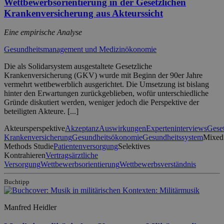
Wettbewerbsorientierung in der Gesetzlichen
Krankenversicherung aus Akteurssicht
Eine empirische Analyse
Gesundheitsmanagement und Medizinökonomie
Die als Solidarsystem ausgestaltete Gesetzliche
Krankenversicherung (GKV) wurde mit Beginn der 90er Jahre
vermehrt wettbewerblich ausgerichtet. Die Umsetzung ist bislang
hinter den Erwartungen zurückgeblieben, wofür unterschiedliche
Gründe diskutiert werden, weniger jedoch die Perspektive der
beteiligten Akteure. [...]
Akteursperspektive
Akzeptanz
Auswirkungen
Experteninterviews
Geset
Krankenversicherung
Gesundheitsökonomie
Gesundheitssystem
Mixed
Methods Studie
Patientenversorgung
Selektives
Kontrahieren
Vertragsärztliche
Versorgung
Wettbewerbsorientierung
Wettbewerbsverständnis
Buchtipp
Manfred Heidler