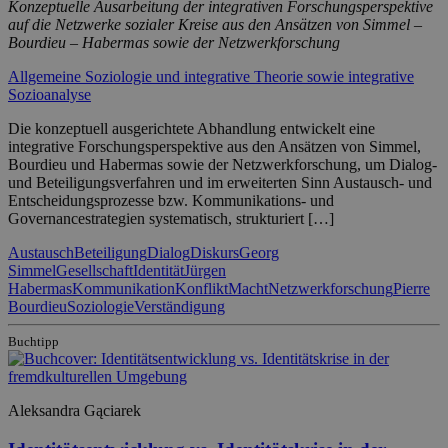
Konzeptuelle Ausarbeitung der integrativen Forschungsperspektive
auf die Netzwerke sozialer Kreise aus den Ansätzen von Simmel –
Bourdieu – Habermas sowie der Netzwerkforschung
Allgemeine Soziologie und integrative Theorie sowie integrative
Sozioanalyse
Die konzeptuell ausgerichtete Abhandlung entwickelt eine
integrative Forschungsperspektive aus den Ansätzen von Simmel,
Bourdieu und Habermas sowie der Netzwerkforschung, um Dialog-
und Beteiligungsverfahren und im erweiterten Sinn Austausch- und
Entscheidungsprozesse bzw. Kommunikations- und
Governancestrategien systematisch, strukturiert […]
Austausch
Beteiligung
Dialog
Diskurs
Georg
Simmel
Gesellschaft
Identität
Jürgen
Habermas
Kommunikation
Konflikt
Macht
Netzwerkforschung
Pierre
Bourdieu
Soziologie
Verständigung
Buchtipp
Aleksandra Gąciarek