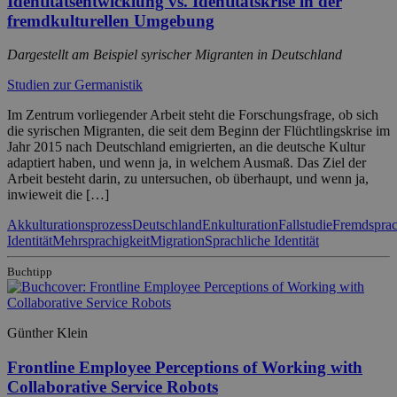
Identitätsentwicklung vs. Identitätskrise in der
fremdkulturellen Umgebung
Dargestellt am Beispiel syrischer Migranten in Deutschland
Studien zur Germanistik
Im Zentrum vorliegender Arbeit steht die Forschungsfrage, ob sich
die syrischen Migranten, die seit dem Beginn der Flüchtlingskrise im
Jahr 2015 nach Deutschland emigrierten, an die deutsche Kultur
adaptiert haben, und wenn ja, in welchem Ausmaß. Das Ziel der
Arbeit besteht darin, zu untersuchen, ob überhaupt, und wenn ja,
inwieweit die […]
Akkulturationsprozess
Deutschland
Enkulturation
Fallstudie
Fremdspra
Identität
Mehrsprachigkeit
Migration
Sprachliche Identität
Buchtipp
Günther Klein
Frontline Employee Perceptions of Working with
Collaborative Service Robots