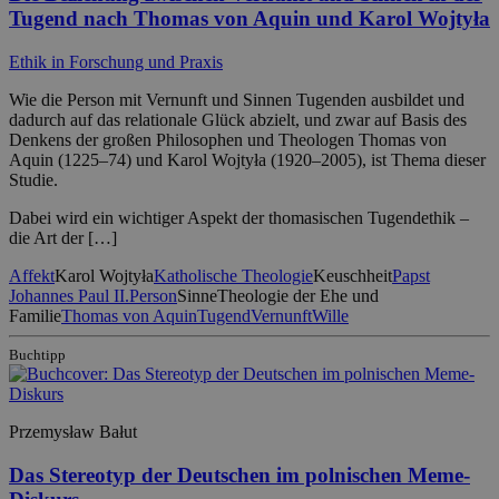
Tugend nach Thomas von Aquin und Karol Wojtyła
Ethik in Forschung und Praxis
Wie die Person mit Vernunft und Sinnen Tugenden ausbildet und
dadurch auf das relationale Glück abzielt, und zwar auf Basis des
Denkens der großen Philosophen und Theologen Thomas von
Aquin (1225–74) und Karol Wojtyła (1920–2005), ist Thema dieser
Studie.
Dabei wird ein wichtiger Aspekt der thomasischen Tugendethik –
die Art der […]
Affekt
Karol Wojtyła
Katholische Theologie
Keuschheit
Papst
Johannes Paul II.
Person
Sinne
Theologie der Ehe und
Familie
Thomas von Aquin
Tugend
Vernunft
Wille
Buchtipp
Przemysław Bałut
Das Stereotyp der Deutschen im polnischen Meme-