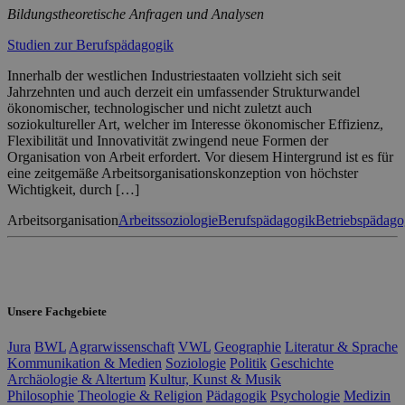
Bildungstheoretische Anfragen und Analysen
Studien zur Berufspädagogik
Innerhalb der westlichen Industriestaaten vollzieht sich seit
Jahrzehnten und auch derzeit ein umfassender Strukturwandel
ökonomischer, technologischer und nicht zuletzt auch
soziokultureller Art, welcher im Interesse ökonomischer Effizienz,
Flexibilität und Innovativität zwingend neue Formen der
Organisation von Arbeit erfordert. Vor diesem Hintergrund ist es für
eine zeitgemäße Arbeitsorganisationskonzeption von höchster
Wichtigkeit, durch […]
Arbeitsorganisation
Arbeitssoziologie
Berufspädagogik
Betriebspädago
Unsere Fachgebiete
Jura
BWL
Agrarwissenschaft
VWL
Geographie
Literatur & Sprache
Kommunikation & Medien
Soziologie
Politik
Geschichte
Archäologie & Altertum
Kultur, Kunst & Musik
Philosophie
Theologie & Religion
Pädagogik
Psychologie
Medizin