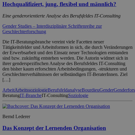
Hochqualifiziert, jung, flexibel und männlich?
Eine genderorientierte Analyse des Berufsfeldes IT-Consulting
Gender Studies – Interdisziplinäre Schriftenreihe zur
Geschlechterforschung
Die IT-Beratungsbranche vereint viele Facetten neuer
Tätigkeitsfelder und Arbeitsformen in sich, die durch Veränderungen
der Erwerbsarbeit und den Einsatz neuer Technologien entstanden
sind bzw. zukünftig entstehen werden. Die Autorin widmet sich in
ihrer genderspezifischen Analyse des Berufsfeldes IT-Consulting
den bisher kaum erforschten Arbeitsbedingungen, -strukturen und
Geschlechterverhältnissen der selbständigen IT-BeraterInnen. Ziel
[…]
Arbeit
Arbeitssoziologie
Berufsfeldanalyse
Bourdieu
Gender
Genderfor
Beratung
IT-Branche
IT-Consulting
Soziologie
Bernd Lederer
Das Konzept der Lernenden Organisation