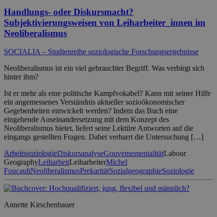
Handlungs- oder Diskursmacht?
Subjektivierungsweisen von Leiharbeiter_innen im
Neoliberalismus
SOCIALIA – Studienreihe soziologische Forschungsergebnisse
Neoliberalismus ist ein viel gebrauchter Begriff. Was verbirgt sich
hinter ihm?
Ist er mehr als eine politische Kampfvokabel? Kann mit seiner Hilfe
ein angemessenes Verständnis aktueller sozioökonomischer
Gegebenheiten entwickelt werden? Indem das Buch eine
eingehende Auseinandersetzung mit dem Konzept des
Neoliberalismus bietet, liefert seine Lektüre Antworten auf die
eingangs gestellten Fragen. Dabei verharrt die Untersuchung […]
Arbeitssoziologie
Diskursanalyse
Gouvernementalität
Labour
Geography
Leiharbeit
Leiharbeiter
Michel
Foucault
Neoliberalismus
Prekarität
Sozialgeographie
Soziologie
Annette Kirschenbauer