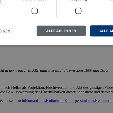
h
t sich die Autorin dem künstlerischen Erbe eines der authentischste
blichen Akt, verpflichtet, beschäftigte ihn der Vorrang der rein bildh
meinschaft Klosterstraße
Bildhauer
Bildhauerei
Deutschland
Frankreich
Ku
EIGEN
ALLE ABLEHNEN
ALLE A
cht in der deutschen Altertumswissenschaft zwischen 1800 und 1875
t nach Hellas als Projektion, Fluchtversuch und Akt des geistigen W
te die Bewusstwerdung der Unerfüllbarkeit dieser Sehnsucht und damit 
iechensehnsucht
Humanismus
Kulturkritik
Kulturpessimismus
Neuhuman