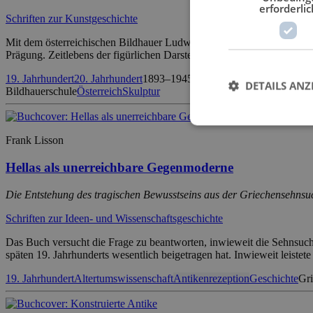
erforderlic
Schriften zur Kunstgeschichte
Mit dem österreichischen Bildhauer Ludwig Kasper (1893–1945) widme
Prägung. Zeitlebens der figürlichen Darstellung, vorzugsweise dem wei
19. Jahrhundert
20. Jahrhundert
1893–1945
Antikenrezeption
Atelierge
DETAILS ANZ
Bildhauerschule
Österreich
Skulptur
Frank Lisson
Hellas als unerreichbare Gegenmoderne
Die Entstehung des tragischen Bewusstseins aus der Griechensehnsu
Schriften zur Ideen- und Wissenschaftsgeschichte
Das Buch versucht die Frage zu beantworten, inwieweit die Sehnsuch
späten 19. Jahrhunderts wesentlich beigetragen hat. Inwieweit leiste
19. Jahrhundert
Altertumswissenschaft
Antikenrezeption
Geschichte
Gr