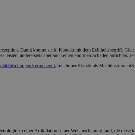
zeption. Damit kommt sie in Kontakt mit dem Echtheitsbegriff. Gleich
ßes leisten, andererseits aber auch einen enormen Schaden anrichten. J
ität
Fälschungen
Hermeneutik
Imitationen
Klassik als Machtinstrument
K
etralogie zu einer Artikulation seiner Weltanschauung fand, die diese k