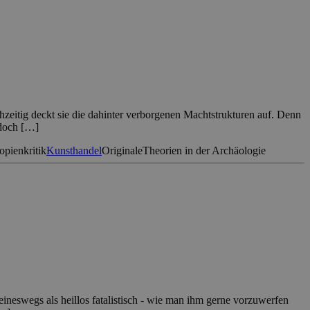
zeitig deckt sie die dahinter verborgenen Machtstrukturen auf. Denn
edoch […]
opienkritik
Kunsthandel
Originale
Theorien in der Archäologie
eineswegs als heillos fatalistisch - wie man ihm gerne vorzuwerfen