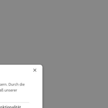
×
sern. Durch die
äß unserer
nktionalität