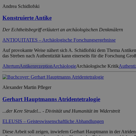
Andrea Schidlofski
Konstruierte Antike
Der Echtheitsbegriff erläutert an archäologischen Denkmälern
ANTIQUITATES – Archäologische Forschungsergebnisse
Auf provokante Weise nähert sich A. Schidlofski dem Thema Antikenre
das Streben nach Authentizität kann einerseits für die Forschung Gro
Altertum
Antikenrezeption
Archäologie
Archäologische Kritik
Authentiz
Alexander Martin Pfleger
Gerhart Hauptmanns Atridentetralogie
...der Kere Strudel... - Divinität und Humanität im Widerstreit
ELEUSIS – Geisteswissenschaftliche Abhandlungen
Diese Arbeit soll zeigen, inwiefern Gerhart Hauptmann in der Atrident