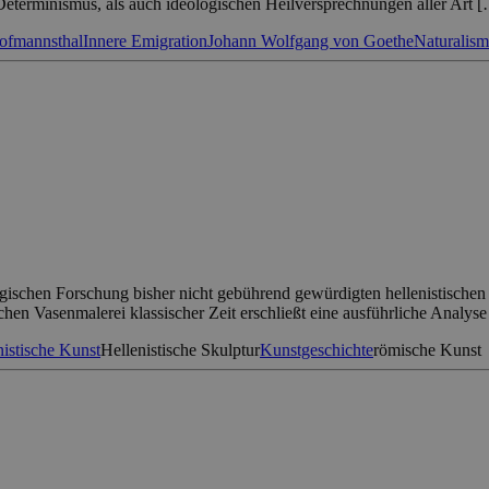
 Determinismus, als auch ideologischen Heilversprechnungen aller Art 
ofmannsthal
Innere Emigration
Johann Wolfgang von Goethe
Naturalis
ologischen Forschung bisher nicht gebührend gewürdigten hellenistisch
chen Vasenmalerei klassischer Zeit erschließt eine ausführliche Analys
nistische Kunst
Hellenistische Skulptur
Kunstgeschichte
römische Kunst