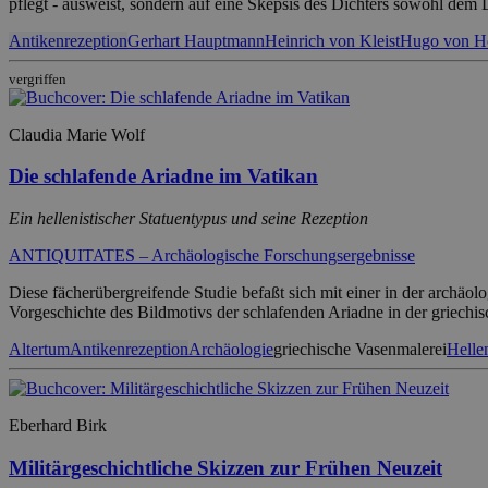
pflegt - ausweist, sondern auf eine Skepsis des Dichters sowohl dem
Antikenrezeption
Gerhart Hauptmann
Heinrich von Kleist
Hugo von H
vergriffen
Claudia Marie Wolf
Die schlafende Ariadne im Vatikan
Ein hellenistischer Statuentypus und seine Rezeption
ANTIQUITATES – Archäologische Forschungsergebnisse
Diese fächerübergreifende Studie befaßt sich mit einer in der archä
Vorgeschichte des Bildmotivs der schlafenden Ariadne in der griechis
Altertum
Antikenrezeption
Archäologie
griechische Vasenmalerei
Helle
Eberhard Birk
Militärgeschichtliche Skizzen zur Frühen Neuzeit