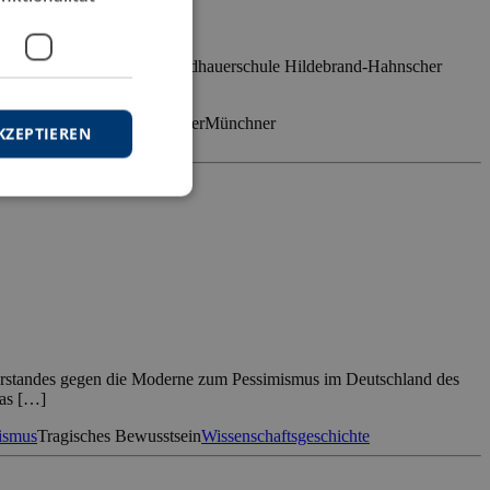
n Vertreter der Münchner Bildhauerschule Hildebrand-Hahnscher
auerischen […]
nstgeschichte
Ludwig Kasper
Münchner
KZEPTIEREN
iderstandes gegen die Moderne zum Pessimismus im Deutschland des
das […]
ismus
Tragisches Bewusstsein
Wissenschaftsgeschichte