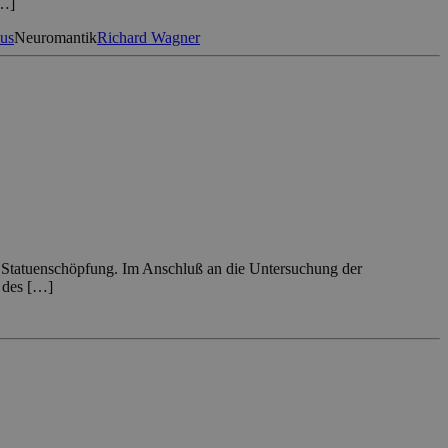
[…]
mus
Neuromantik
Richard Wagner
en Statuenschöpfung. Im Anschluß an die Untersuchung der
e des […]