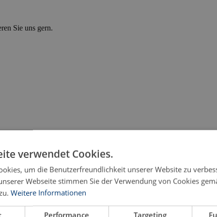
eren Sie uns gern.
ite verwendet Cookies.
okies, um die Benutzerfreundlichkeit unserer Website zu verbes
unserer Webseite stimmen Sie der Verwendung von Cookies gem
zu.
Weitere Informationen
Bildhauers Ludwig Kasper (1893–1945)
t
Performance
Targeting
Fu