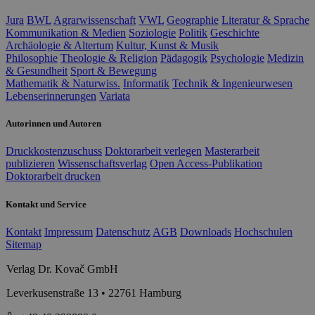
Jura
BWL
Agrarwissenschaft
VWL
Geographie
Literatur & Sprache
Kommunikation & Medien
Soziologie
Politik
Geschichte
Archäologie & Altertum
Kultur, Kunst & Musik
Philosophie
Theologie & Religion
Pädagogik
Psychologie
Medizin
& Gesundheit
Sport & Bewegung
Mathematik & Naturwiss.
Informatik
Technik & Ingenieurwesen
Lebenserinnerungen
Variata
Autorinnen und Autoren
Druckkostenzuschuss
Doktorarbeit verlegen
Masterarbeit
publizieren
Wissenschaftsverlag
Open Access-Publikation
Doktorarbeit drucken
Kontakt und Service
Kontakt
Impressum
Datenschutz
AGB
Downloads
Hochschulen
Sitemap
Verlag Dr. Kovač GmbH
Leverkusenstraße 13 • 22761 Hamburg