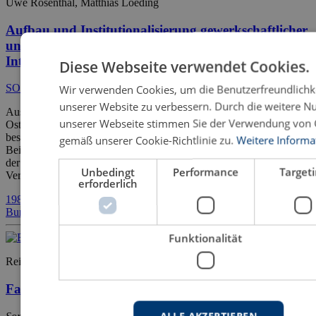
Uwe Rosenthal, Matthias Loeding
Aufbau und Institutionalisierung gewerkschaftlicher
und betriebsverfassungsrechtlicher
Interessenvertretungen in den neuen Bundesländern
Diese Webseite verwendet Cookies.
Wir verwenden Cookies, um die Benutzerfreundlichk
SOCIALIA – Studienreihe soziologische Forschungsergebnisse
unserer Website zu verbessern. Durch die weitere N
Ausgehend von der Annahme, dass die Systemtransformation in
unserer Webseite stimmen Sie der Verwendung von 
Ostdeutschland als ein von außen, aus den alten Bundesländern
bestimmter Prozess zu verstehen ist, dokumentieren die Autoren am
gemäß unserer Cookie-Richtlinie zu.
Weitere Informa
Beispiel des gewerkschaftlichen Organisationsaufbaus den Ablauf
der Übertragung und Institutionalisierung bundesdeutscher
Unbedingt
Performance
Target
Verbandsstrukturen. Anhand des […]
erforderlich
1989
Betriebsrat
FDGB
Gewerkschaften
Interessenvertretung
Neue
Bundesländer
Ostdeutschland
Soziologie
Umbruch
Funktionalität
Reinhard Regner
Fahrlässigkeit bei Konkursdelikten
ALLE AKZEPTIEREN