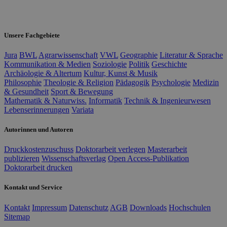
Unsere Fachgebiete
Jura
BWL
Agrarwissenschaft
VWL
Geographie
Literatur & Sprache
Kommunikation & Medien
Soziologie
Politik
Geschichte
Archäologie & Altertum
Kultur, Kunst & Musik
Philosophie
Theologie & Religion
Pädagogik
Psychologie
Medizin
& Gesundheit
Sport & Bewegung
Mathematik & Naturwiss.
Informatik
Technik & Ingenieurwesen
Lebenserinnerungen
Variata
Autorinnen und Autoren
Druckkostenzuschuss
Doktorarbeit verlegen
Masterarbeit
publizieren
Wissenschaftsverlag
Open Access-Publikation
Doktorarbeit drucken
Kontakt und Service
Kontakt
Impressum
Datenschutz
AGB
Downloads
Hochschulen
Sitemap