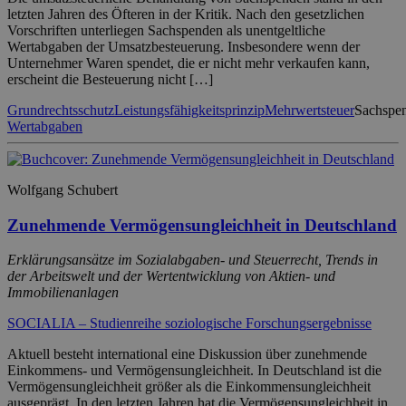
letzten Jahren des Öfteren in der Kritik. Nach den gesetzlichen
Vorschriften unterliegen Sachspenden als unentgeltliche
Wertabgaben der Umsatzbesteuerung. Insbesondere wenn der
Unternehmer Waren spendet, die er nicht mehr verkaufen kann,
erscheint die Besteuerung nicht […]
Grundrechtsschutz
Leistungsfähigkeitsprinzip
Mehrwertsteuer
Sachspe
Wertabgaben
Wolfgang Schubert
Zunehmende Vermögensungleichheit in Deutschland
Erklärungsansätze im Sozialabgaben- und Steuerrecht, Trends in
der Arbeitswelt und der Wertentwicklung von Aktien- und
Immobilienanlagen
SOCIALIA – Studienreihe soziologische Forschungsergebnisse
Aktuell besteht international eine Diskussion über zunehmende
Einkommens- und Vermögensungleichheit. In Deutschland ist die
Vermögensungleichheit größer als die Einkommensungleichheit
ausgeprägt. In den letzten Jahren hat die Vermögensungleichheit in