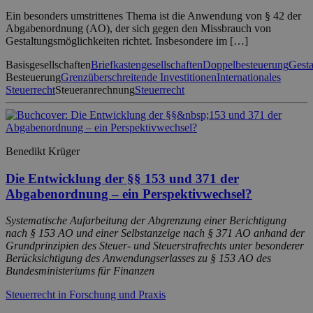
Ein besonders umstrittenes Thema ist die Anwendung von § 42 der
Abgabenordnung (AO), der sich gegen den Missbrauch von
Gestaltungsmöglichkeiten richtet. Insbesondere im […]
Basisgesellschaften
Briefkastengesellschaften
Doppelbesteuerung
Gesta
Besteuerung
Grenzüberschreitende Investitionen
Internationales
Steuerrecht
Steueranrechnung
Steuerrecht
Benedikt Krüger
Die Entwicklung der §§ 153 und 371 der
Abgabenordnung – ein Perspektivwechsel?
Systematische Aufarbeitung der Abgrenzung einer Berichtigung
nach § 153 AO und einer Selbstanzeige nach § 371 AO anhand der
Grundprinzipien des Steuer- und Steuerstrafrechts unter besonderer
Berücksichtigung des Anwendungserlasses zu § 153 AO des
Bundesministeriums für Finanzen
Steuerrecht in Forschung und Praxis