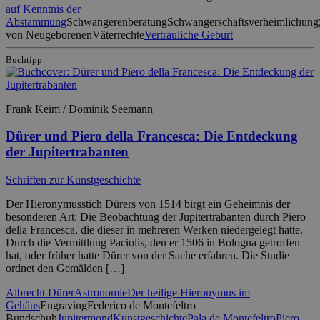
auf Kenntnis der
Abstammung
Schwangerenberatung
Schwangerschaftsverheimlichung
von Neugeborenen
Väterrechte
Vertrauliche Geburt
Buchtipp
Frank Keim / Dominik Seemann
Dürer und Piero della Francesca: Die Entdeckung
der Jupitertrabanten
Schriften zur Kunstgeschichte
Der Hieronymusstich Dürers von 1514 birgt ein Geheimnis der
besonderen Art: Die Beobachtung der Jupitertrabanten durch Piero
della Francesca, die dieser in mehreren Werken niedergelegt hatte.
Durch die Vermittlung Paciolis, den er 1506 in Bologna getroffen
hat, oder früher hatte Dürer von der Sache erfahren. Die Studie
ordnet den Gemälden […]
Albrecht Dürer
Astronomie
Der heilige Hieronymus im
Gehäus
Engraving
Federico de Montefeltro
Bundschuh
Jupitermond
Kunstgeschichte
Pala de Montefeltro
Piero