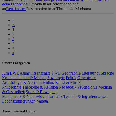
della Francesca
Pumpkin in art
Reformation and
art
Renaissance
Resurrection in art
Thronende Madonna
«
<
1
2
3
4
>
»
Unsere Fachgebiete
Jura
BWL
Agrarwissenschaft
VWL
Geographie
Literatur & Sprache
Kommunikation & Medien
Soziologie
Politik
Geschichte
Archäologie & Altertum
Kultur, Kunst & Musik
Philosophie
Theologie & Religion
Pädagogik
Psychologie
Medizin
& Gesundheit
Sport & Bewegung
Mathematik & Naturwiss.
Informatik
Technik & Ingenieurwesen
Lebenserinnerungen
Variata
Autorinnen und Autoren