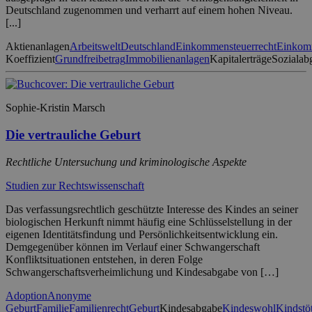
Deutschland zugenommen und verharrt auf einem hohen Niveau.
[...]
Aktienanlagen
Arbeitswelt
Deutschland
Einkommensteuerrecht
Einkomm
Koeffizient
Grundfreibetrag
Immobilienanlagen
Kapitalerträge
Sozialab
Sophie-Kristin Marsch
Die vertrauliche Geburt
Rechtliche Untersuchung und kriminologische Aspekte
Studien zur Rechtswissenschaft
Das verfassungsrechtlich geschützte Interesse des Kindes an seiner
biologischen Herkunft nimmt häufig eine Schlüsselstellung in der
eigenen Identitätsfindung und Persönlichkeitsentwicklung ein.
Demgegenüber können im Verlauf einer Schwangerschaft
Konfliktsituationen entstehen, in deren Folge
Schwangerschaftsverheimlichung und Kindesabgabe von […]
Adoption
Anonyme
Geburt
Familie
Familienrecht
Geburt
Kindesabgabe
Kindeswohl
Kindstö