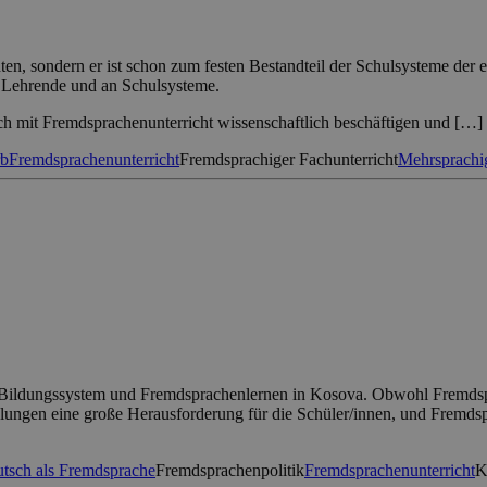
chten, sondern er ist schon zum festen Bestandteil der Schulsysteme de
n Lehrende und an Schulsysteme.
ich mit Fremdsprachenunterricht wissenschaftlich beschäftigen und […]
rb
Fremdsprachenunterricht
Fremdsprachiger Fachunterricht
Mehrsprachi
 Bildungssystem und Fremdsprachenlernen in Kosova. Obwohl Fremdspr
ungen eine große Herausforderung für die Schüler/innen, und Fremdspra
tsch als Fremdsprache
Fremdsprachenpolitik
Fremdsprachenunterricht
K