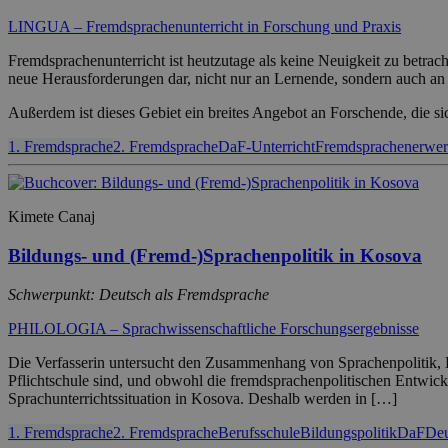
LINGUA – Fremdsprachenunterricht in Forschung und Praxis
Fremdsprachenunterricht ist heutzutage als keine Neuigkeit zu betra
neue Herausforderungen dar, nicht nur an Lernende, sondern auch a
Außerdem ist dieses Gebiet ein breites Angebot an Forschende, die s
1. Fremdsprache
2. Fremdsprache
DaF-Unterricht
Fremdsprachenerwe
Kimete Canaj
Bildungs- und (Fremd-)Sprachenpolitik in Kosova
Schwerpunkt: Deutsch als Fremdsprache
PHILOLOGIA – Sprachwissenschaftliche Forschungsergebnisse
Die Verfasserin untersucht den Zusammenhang von Sprachenpolitik,
Pflichtschule sind, und obwohl die fremdsprachenpolitischen Entwickl
Sprachunterrichtssituation in Kosova. Deshalb werden in […]
1. Fremdsprache
2. Fremdsprache
Berufsschule
Bildungspolitik
DaF
Deu