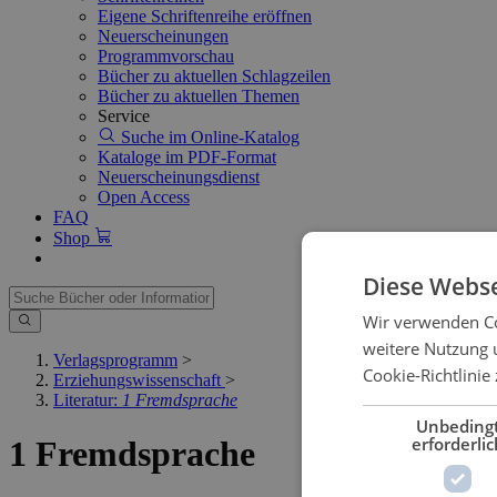
Eigene Schriftenreihe eröffnen
Neuerscheinungen
Programmvorschau
Bücher zu aktuellen Schlagzeilen
Bücher zu aktuellen Themen
Service
Suche im Online-Katalog
Kataloge im PDF-Format
Neuerscheinungsdienst
Open Access
FAQ
Shop
Diese Webse
Wir verwenden Co
weitere Nutzung 
Verlagsprogramm
>
Cookie-Richtlinie 
Erziehungswissenschaft
>
Literatur:
1 Fremdsprache
Unbeding
erforderlic
1 Fremdsprache