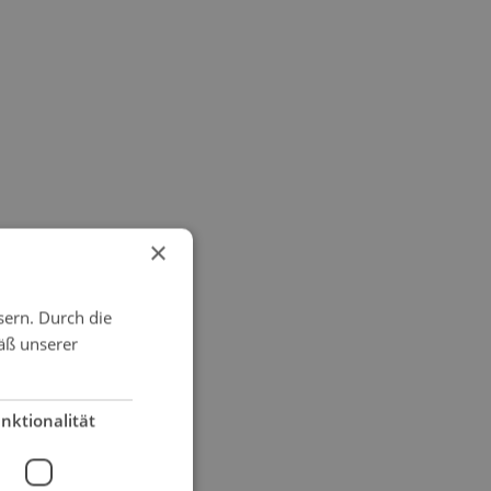
×
sern. Durch die
äß unserer
nktionalität