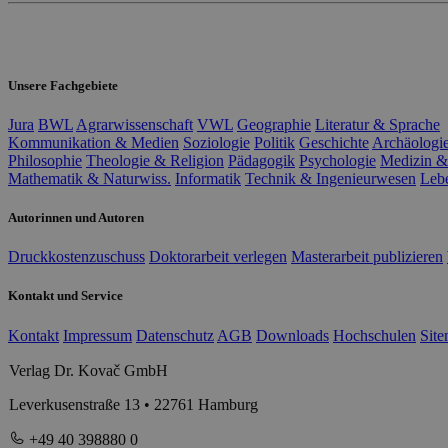
Unsere Fachgebiete
Jura
BWL
Agrarwissenschaft
VWL
Geographie
Literatur & Sprache
Kommunikation & Medien
Soziologie
Politik
Geschichte
Archäologi
Philosophie
Theologie & Religion
Pädagogik
Psychologie
Medizin &
Mathematik & Naturwiss.
Informatik
Technik & Ingenieurwesen
Leb
Autorinnen und Autoren
Druckkostenzuschuss
Doktorarbeit verlegen
Masterarbeit publizieren
Kontakt und Service
Kontakt
Impressum
Datenschutz
AGB
Downloads
Hochschulen
Sit
Verlag Dr. Kovač GmbH
Leverkusenstraße 13 • 22761 Hamburg
+49 40 398880 0