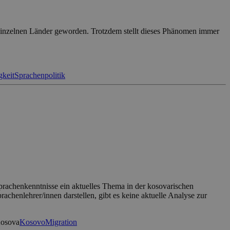
r einzelnen Länder geworden. Trotzdem stellt dieses Phänomen immer
gkeit
Sprachenpolitik
achenkenntnisse ein aktuelles Thema in der kosovarischen
chenlehrer/innen darstellen, gibt es keine aktuelle Analyse zur
osova
Kosovo
Migration