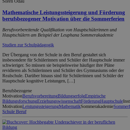
Sören Odau
Mathematische Leistungssteigerung und Förderung
berufsbezogener Motivation über die Sommerferien
Berufsvorbereitende Qualifikation von Hauptschülerinnen und
Hauptschülern am Beispiel der Leuphana Sommerakademie
Studien zur Schulpädagogik
Der Übergang von der Schule in den Beruf gestaltet sich
insbesondere für Schülerinnen und Schüler der Hauptschule immer
schwieriger. So müssen sie beispielsweise häufiger ihre Pläne
revidieren als Schülerinnen und Schüler des Gymnasiums oder der
Realschule. Darüber hinaus sind für Schülerinnen und Schüler der
Hauptschule kognitive Leistungen, […]
Berufsbezogene
Motivation
Berufsvorbereitung
Bildungserfolg
Empirische
Bildungsforschung
Erziehungswissenschaft
Förderung
Hauptschule
Ins
Motivation
Leistungssteigerung
Mathematik
Sommerakademie
Sommerf
Schule Beruf