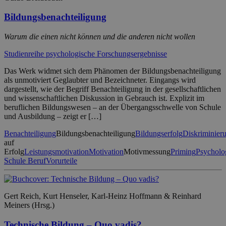
Bildungsbenachteiligung
Warum die einen nicht können und die anderen nicht wollen
Studienreihe psychologische Forschungsergebnisse
Das Werk widmet sich dem Phänomen der Bildungsbenachteiligung
als unmotiviert Geglaubter und Bezeichneter. Eingangs wird
dargestellt, wie der Begriff Benachteiligung in der gesellschaftlichen
und wissenschaftlichen Diskussion in Gebrauch ist. Explizit im
beruflichen Bildungswesen – an der Übergangsschwelle von Schule
und Ausbildung – zeigt er […]
Benachteiligung
Bildungsbenachteiligung
Bildungserfolg
Diskriminier
auf
Erfolg
Leistungsmotivation
Motivation
Motivmessung
Priming
Psycholo
Schule Beruf
Vorurteile
Gert Reich, Kurt Henseler, Karl-Heinz Hoffmann & Reinhard
Meiners (Hrsg.)
Technische Bildung – Quo vadis?