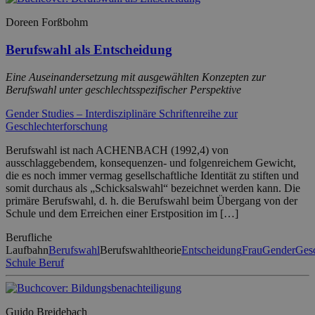
Doreen Forßbohm
Berufswahl als Entscheidung
Eine Auseinandersetzung mit ausgewählten Konzepten zur
Berufswahl unter geschlechtsspezifischer Perspektive
Gender Studies – Interdisziplinäre Schriftenreihe zur
Geschlechterforschung
Berufswahl ist nach ACHENBACH (1992,4) von
ausschlaggebendem, konsequenzen- und folgenreichem Gewicht,
die es noch immer vermag gesellschaftliche Identität zu stiften und
somit durchaus als „Schicksalswahl“ bezeichnet werden kann. Die
primäre Berufswahl, d. h. die Berufswahl beim Übergang von der
Schule und dem Erreichen einer Erstposition im […]
Berufliche
Laufbahn
Berufswahl
Berufswahltheorie
Entscheidung
Frau
Gender
Gesc
Schule Beruf
Guido Breidebach