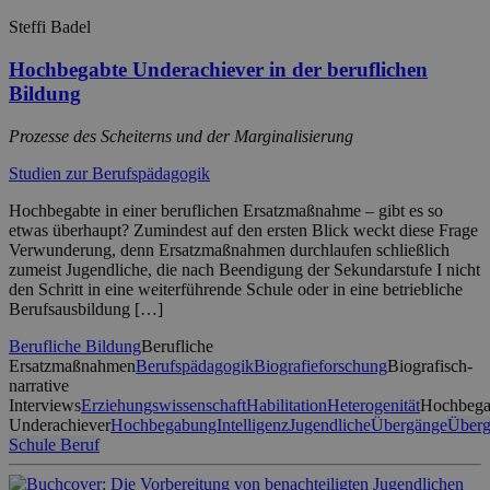
Steffi Badel
Hochbegabte Underachiever in der beruflichen
Bildung
Prozesse des Scheiterns und der Marginalisierung
Studien zur Berufspädagogik
Hochbegabte in einer beruflichen Ersatzmaßnahme – gibt es so
etwas überhaupt? Zumindest auf den ersten Blick weckt diese Frage
Verwunderung, denn Ersatzmaßnahmen durchlaufen schließlich
zumeist Jugendliche, die nach Beendigung der Sekundarstufe I nicht
den Schritt in eine weiterführende Schule oder in eine betriebliche
Berufsausbildung […]
Berufliche Bildung
Berufliche
Ersatzmaßnahmen
Berufspädagogik
Biografieforschung
Biografisch-
narrative
Interviews
Erziehungswissenschaft
Habilitation
Heterogenität
Hochbega
Underachiever
Hochbegabung
Intelligenz
Jugendliche
Übergänge
Über
Schule Beruf