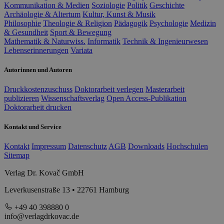
Kommunikation & Medien
Soziologie
Politik
Geschichte
Archäologie & Altertum
Kultur, Kunst & Musik
Philosophie
Theologie & Religion
Pädagogik
Psychologie
Medizin
& Gesundheit
Sport & Bewegung
Mathematik & Naturwiss.
Informatik
Technik & Ingenieurwesen
Lebenserinnerungen
Variata
Autorinnen und Autoren
Druckkostenzuschuss
Doktorarbeit verlegen
Masterarbeit
publizieren
Wissenschaftsverlag
Open Access-Publikation
Doktorarbeit drucken
Kontakt und Service
Kontakt
Impressum
Datenschutz
AGB
Downloads
Hochschulen
Sitemap
Verlag Dr. Kovač GmbH
Leverkusenstraße 13 • 22761 Hamburg
+49 40 398880 0
info@verlagdrkovac.de