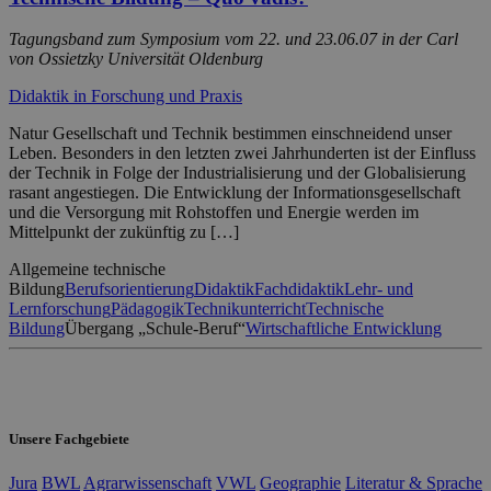
Tagungsband zum Symposium vom 22. und 23.06.07 in der Carl
von Ossietzky Universität Oldenburg
Didaktik in Forschung und Praxis
Natur Gesellschaft und Technik bestimmen einschneidend unser
Leben. Besonders in den letzten zwei Jahrhunderten ist der Einfluss
der Technik in Folge der Industrialisierung und der Globalisierung
rasant angestiegen. Die Entwicklung der Informationsgesellschaft
und die Versorgung mit Rohstoffen und Energie werden im
Mittelpunkt der zukünftig zu […]
Allgemeine technische
Bildung
Berufsorientierung
Didaktik
Fachdidaktik
Lehr- und
Lernforschung
Pädagogik
Technikunterricht
Technische
Bildung
Übergang „Schule-Beruf“
Wirtschaftliche Entwicklung
Unsere Fachgebiete
Jura
BWL
Agrarwissenschaft
VWL
Geographie
Literatur & Sprache