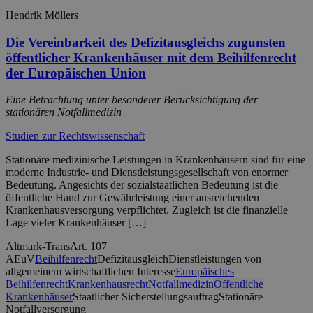
Hendrik Möllers
Die Vereinbarkeit des Defizitausgleichs zugunsten
öffentlicher Krankenhäuser mit dem Beihilfenrecht
der Europäischen Union
Eine Betrachtung unter besonderer Berücksichtigung der
stationären Notfallmedizin
Studien zur Rechtswissenschaft
Stationäre medizinische Leistungen in Krankenhäusern sind für eine
moderne Industrie- und Dienstleistungsgesellschaft von enormer
Bedeutung. Angesichts der sozialstaatlichen Bedeutung ist die
öffentliche Hand zur Gewährleistung einer ausreichenden
Krankenhausversorgung verpflichtet. Zugleich ist die finanzielle
Lage vieler Krankenhäuser […]
Altmark-Trans
Art. 107
AEuV
Beihilfenrecht
Defizitausgleich
Dienstleistungen von
allgemeinem wirtschaftlichen Interesse
Europäisches
Beihilfenrecht
Krankenhausrecht
Notfallmedizin
Öffentliche
Krankenhäuser
Staatlicher Sicherstellungsauftrag
Stationäre
Notfallversorgung