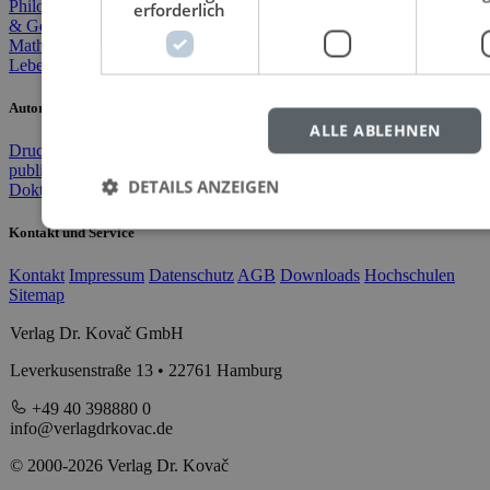
Philosophie
Theologie & Religion
Pädagogik
Psychologie
Medizin
erforderlich
& Gesundheit
Sport & Bewegung
Mathematik & Naturwiss.
Informatik
Technik & Ingenieurwesen
Lebenserinnerungen
Variata
Autorinnen und Autoren
ALLE ABLEHNEN
Druckkostenzuschuss
Doktorarbeit verlegen
Masterarbeit
publizieren
Wissenschaftsverlag
Open Access-Publikation
DETAILS ANZEIGEN
Doktorarbeit drucken
Kontakt und Service
Kontakt
Impressum
Datenschutz
AGB
Downloads
Hochschulen
Sitemap
Verlag Dr. Kovač GmbH
Leverkusenstraße 13 • 22761 Hamburg
+49 40 398880 0
info@verlagdrkovac.de
© 2000-2026 Verlag Dr. Kovač