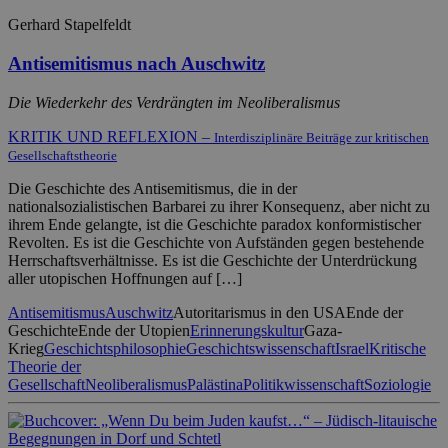
Gerhard Stapelfeldt
Antisemitismus nach Auschwitz
Die Wiederkehr des Verdrängten im Neoliberalismus
KRITIK UND REFLEXION –
Interdisziplinäre Beiträge zur kritischen
Gesellschaftstheorie
Die Geschichte des Antisemitismus, die in der
nationalsozialistischen Barbarei zu ihrer Konsequenz, aber nicht zu
ihrem Ende gelangte, ist die Geschichte paradox konformistischer
Revolten. Es ist die Geschichte von Aufständen gegen bestehende
Herrschaftsverhältnisse. Es ist die Geschichte der Unterdrückung
aller utopischen Hoffnungen auf […]
Antisemitismus
Auschwitz
Autoritarismus in den USA
Ende der
Geschichte
Ende der Utopien
Erinnerungskultur
Gaza-
Krieg
Geschichtsphilosophie
Geschichtswissenschaft
Israel
Kritische
Theorie der
Gesellschaft
Neoliberalismus
Palästina
Politikwissenschaft
Soziologie