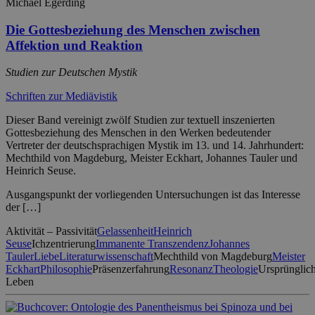
Michael Egerding
Die Gottesbeziehung des Menschen zwischen
Affektion und Reaktion
Studien zur Deutschen Mystik
Schriften zur Mediävistik
Dieser Band vereinigt zwölf Studien zur textuell inszenierten
Gottesbeziehung des Menschen in den Werken bedeutender
Vertreter der deutschsprachigen Mystik im 13. und 14. Jahrhundert:
Mechthild von Magdeburg, Meister Eckhart, Johannes Tauler und
Heinrich Seuse.
Ausgangspunkt der vorliegenden Untersuchungen ist das Interesse
der […]
Aktivität – Passivität
Gelassenheit
Heinrich
Seuse
Ichzentrierung
Immanente Transzendenz
Johannes
Tauler
Liebe
Literaturwissenschaft
Mechthild von Magdeburg
Meister
Eckhart
Philosophie
Präsenzerfahrung
Resonanz
Theologie
Ursprünglic
Leben