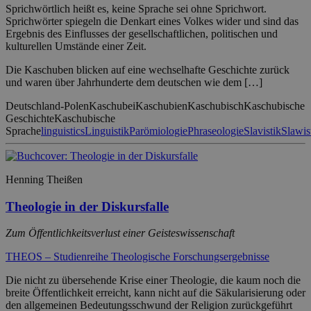
Sprichwörtlich heißt es, keine Sprache sei ohne Sprichwort.
Sprichwörter spiegeln die Denkart eines Volkes wider und sind das
Ergebnis des Einflusses der gesellschaftlichen, politischen und
kulturellen Umstände einer Zeit.
Die Kaschuben blicken auf eine wechselhafte Geschichte zurück
und waren über Jahrhunderte dem deutschen wie dem […]
Deutschland-Polen
Kaschubei
Kaschubien
Kaschubisch
Kaschubische
Geschichte
Kaschubische
Sprache
linguistics
Linguistik
Parömiologie
Phraseologie
Slavistik
Slawis
Henning Theißen
Theologie in der Diskursfalle
Zum Öffentlichkeitsverlust einer Geisteswissenschaft
THEOS – Studienreihe Theologische Forschungsergebnisse
Die nicht zu übersehende Krise einer Theologie, die kaum noch die
breite Öffentlichkeit erreicht, kann nicht auf die Säkularisierung oder
den allgemeinen Bedeutungsschwund der Religion zurückgeführt