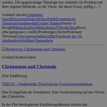
werden. Die gegenwärtige Theologie hat vielmehr ein Problem mit
ihrer eigenen Methode, so die These, die dieser Essay griffig […]
Asissted suicide
Assistierter
Suizid
Discourse
Diskurs
Ethics
Ethik
Evangelische
Theologie
Friedensethik
Gender Studies
History of
thought
Methodenlehre
Methodology
Öffentlichkeit
Peace
ethics
pregnancy conflict
Problemgeschichte
Protestant
Theology
Schwangerschaftskonflikt
Theologie des 20.
Jahrhunderts
Wolfhart Pannenberg
Gerhard Rottenwöhrer
Christentum und Christsein
Eine Einführung
THEOS – Studienreihe Theologische Forschungsergebnisse
Das Evangelium als Fundament: Eine Neubesinnung auf das Wesen
des Christseins.
In der Flut theologischer Einführungsliteratur scheint das