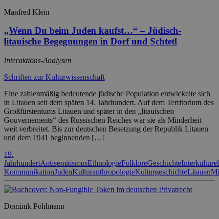
Manfred Klein
„Wenn Du beim Juden kaufst…“ – Jüdisch-
litauische Begegnungen in Dorf und Schtetl
Interaktions-Analysen
Schriften zur Kulturwissenschaft
Eine zahlenmäßig bedeutende jüdische Population entwickelte sich
in Litauen seit dem späten 14. Jahrhundert. Auf dem Territorium des
Großfürstentums Litauen und später in den „litauischen
Gouvernements“ des Russischen Reiches war sie als Minderheit
weit verbreitet. Bis zur deutschen Besetzung der Republik Litauen
und dem 1941 beginnenden […]
19.
Jahrhundert
Antisemitismus
Ethnologie
Folklore
Geschichte
Interkulturel
Kommunikation
Juden
Kulturanthropologie
Kulturgeschichte
Litauen
Mi
Dominik Pohlmann