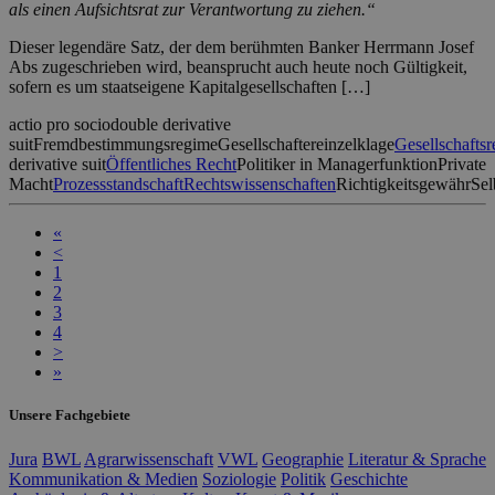
als einen Aufsichtsrat zur Verantwortung zu ziehen.“
Dieser legendäre Satz, der dem berühmten Banker Herrmann Josef
Abs zugeschrieben wird, beansprucht auch heute noch Gültigkeit,
sofern es um staatseigene Kapitalgesellschaften […]
actio pro socio
double derivative
suit
Fremdbestimmungsregime
Gesellschaftereinzelklage
Gesellschaftsr
derivative suit
Öffentliches Recht
Politiker in Managerfunktion
Private
Macht
Prozessstandschaft
Rechtswissenschaften
Richtigkeitsgewähr
Sel
«
<
1
2
3
4
>
»
Unsere Fachgebiete
Jura
BWL
Agrarwissenschaft
VWL
Geographie
Literatur & Sprache
Kommunikation & Medien
Soziologie
Politik
Geschichte