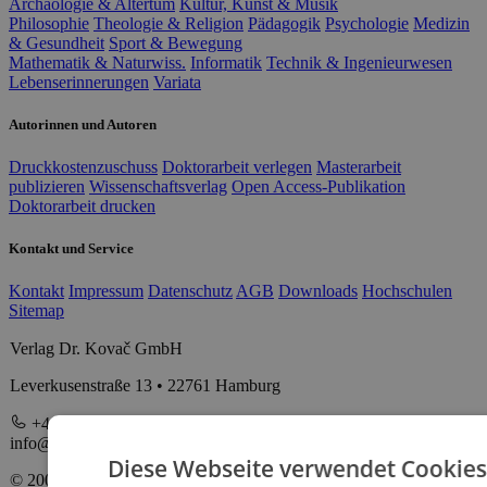
Archäologie & Altertum
Kultur, Kunst & Musik
Philosophie
Theologie & Religion
Pädagogik
Psychologie
Medizin
& Gesundheit
Sport & Bewegung
Mathematik & Naturwiss.
Informatik
Technik & Ingenieurwesen
Lebenserinnerungen
Variata
Autorinnen und Autoren
Druckkostenzuschuss
Doktorarbeit verlegen
Masterarbeit
publizieren
Wissenschaftsverlag
Open Access-Publikation
Doktorarbeit drucken
Kontakt und Service
Kontakt
Impressum
Datenschutz
AGB
Downloads
Hochschulen
Sitemap
Verlag Dr. Kovač GmbH
Leverkusenstraße 13 • 22761 Hamburg
+49 40 398880 0
info@verlagdrkovac.de
Diese Webseite verwendet Cookies
© 2000-2026 Verlag Dr. Kovač