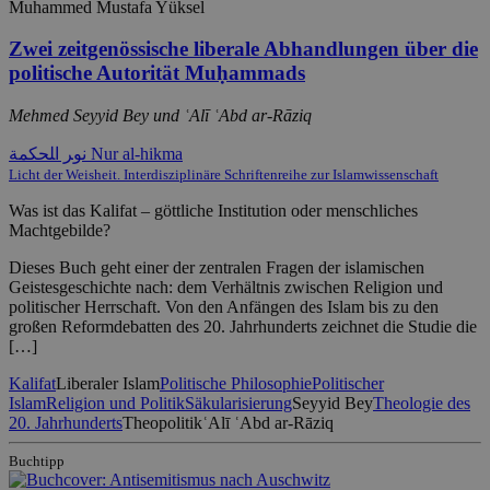
Muhammed Mustafa Yüksel
Zwei zeitgenössische liberale Abhandlungen über die
politische Autorität Muḥammads
Mehmed Seyyid Bey und ʿAlī ʿAbd ar-Rāziq
ﻧﻮﺮ ﺍﻠﺤﻜﻤﺔ Nur al-hikma
Licht der Weisheit. Interdisziplinäre Schriftenreihe zur Islamwissenschaft
Was ist das Kalifat – göttliche Institution oder menschliches
Machtgebilde?
Dieses Buch geht einer der zentralen Fragen der islamischen
Geistesgeschichte nach: dem Verhältnis zwischen Religion und
politischer Herrschaft. Von den Anfängen des Islam bis zu den
großen Reformdebatten des 20. Jahrhunderts zeichnet die Studie die
[…]
Kalifat
Liberaler Islam
Politische Philosophie
Politischer
Islam
Religion und Politik
Säkularisierung
Seyyid Bey
Theologie des
20. Jahrhunderts
Theopolitik
ʿAlī ʿAbd ar-Rāziq
Buchtipp