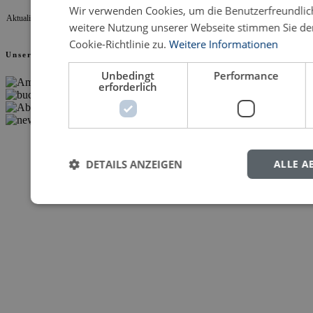
Wir verwenden Cookies, um die Benutzerfreundlich
Aktualisiert 07.08.2026 13:41
weitere Nutzung unserer Webseite stimmen Sie d
Cookie-Richtlinie zu.
Weitere Informationen
Unsere Partner
Unbedingt
Performance
erforderlich
DETAILS ANZEIGEN
ALLE A