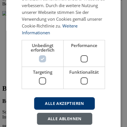
Bestellungen durch den Buchhandel vorbehalten ist.
verbessern. Durch die weitere Nutzung
unserer Webseite stimmen Sie der
Verwendung von Cookies gemäß unserer
Cookie-Richtlinie zu.
Weitere
Informationen
Unbedingt
Performance
erforderlich
Targeting
Funktionalität
Bitte fehlende Angaben ergänzen
Bestellung des Titels:
ALLE AKZEPTIEREN
Schiedsgerichtsbarkeit und schiedsgerichtsähnliche Verfahren im
Internet von Irène Kalanke
ALLE ABLEHNEN
Pflichtfelder mit * gekennzeichnet.