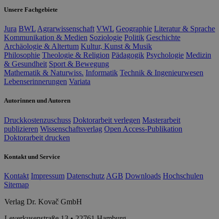
Unsere Fachgebiete
Jura
BWL
Agrarwissenschaft
VWL
Geographie
Literatur & Sprache
Kommunikation & Medien
Soziologie
Politik
Geschichte
Archäologie & Altertum
Kultur, Kunst & Musik
Philosophie
Theologie & Religion
Pädagogik
Psychologie
Medizin
& Gesundheit
Sport & Bewegung
Mathematik & Naturwiss.
Informatik
Technik & Ingenieurwesen
Lebenserinnerungen
Variata
Autorinnen und Autoren
Druckkostenzuschuss
Doktorarbeit verlegen
Masterarbeit
publizieren
Wissenschaftsverlag
Open Access-Publikation
Doktorarbeit drucken
Kontakt und Service
Kontakt
Impressum
Datenschutz
AGB
Downloads
Hochschulen
Sitemap
Verlag Dr. Kovač GmbH
Leverkusenstraße 13 • 22761 Hamburg