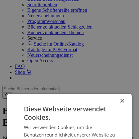
Schriftenreihen
Eigene Schriftenreihe eröffnen
Neuerscheinungen
Programmvorschau
Bücher zu aktuellen Schlagzeilen
Bücher zu aktuellen Themen
Service
Suche im Online-Katalog
Kataloge im PDF-Format
Neuerscheinungsdienst
Open Access
FAQ
Shop
×
Diese Webseite verwendet
Bestellformular für den
Cookies.
Buchhandel
Wir verwenden Cookies, um die
Benutzerfreundlichkeit unserer Website zu
Bitte beachten Sie, dass dieses Bestellformular ausdrücklich nur für