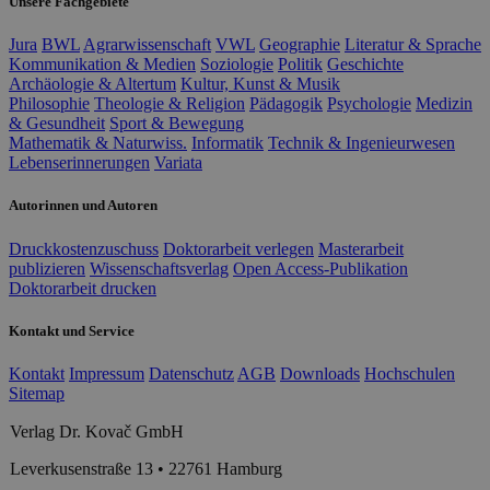
Unsere Fachgebiete
Jura
BWL
Agrarwissenschaft
VWL
Geographie
Literatur & Sprache
Kommunikation & Medien
Soziologie
Politik
Geschichte
Archäologie & Altertum
Kultur, Kunst & Musik
Philosophie
Theologie & Religion
Pädagogik
Psychologie
Medizin
& Gesundheit
Sport & Bewegung
Mathematik & Naturwiss.
Informatik
Technik & Ingenieurwesen
Lebenserinnerungen
Variata
Autorinnen und Autoren
Druckkostenzuschuss
Doktorarbeit verlegen
Masterarbeit
publizieren
Wissenschaftsverlag
Open Access-Publikation
Doktorarbeit drucken
Kontakt und Service
Kontakt
Impressum
Datenschutz
AGB
Downloads
Hochschulen
Sitemap
Verlag Dr. Kovač GmbH
Leverkusenstraße 13 • 22761 Hamburg