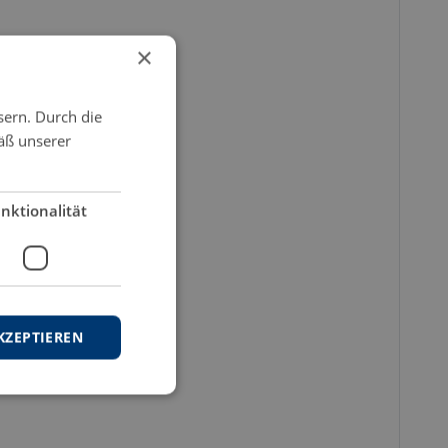
×
sern. Durch die
äß unserer
nktionalität
KZEPTIEREN