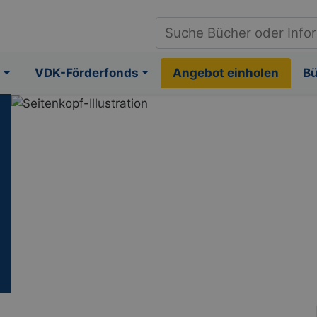
VDK-Förderfonds
Angebot einholen
B