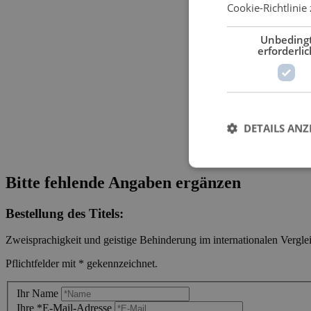
Cookie-Richtlinie 
Unbeding
erforderlic
DETAILS ANZ
Bitte fehlende Angaben ergänzen
Bestellung des Titels:
Zweisprachigkeit und geistige Behinderung im internationalen Vergl
Pflichtfelder mit * gekennzeichnet.
Ihr Name
Ihre *E-Mail-Adresse