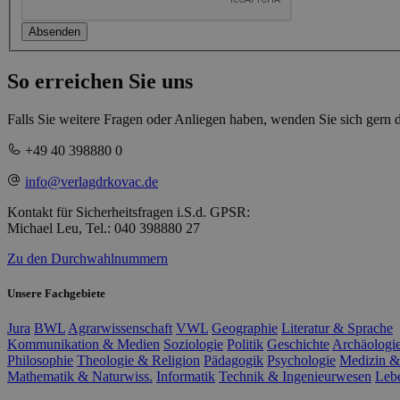
Absenden
So erreichen Sie uns
Falls Sie weitere Fragen oder Anliegen haben, wenden Sie sich gern 
+49 40 398880 0
info@verlagdrkovac.de
Kontakt für Sicherheitsfragen i.S.d. GPSR:
Michael Leu, Tel.: 040 398880 27
Zu den Durchwahlnummern
Unsere Fachgebiete
Jura
BWL
Agrarwissenschaft
VWL
Geographie
Literatur & Sprache
Kommunikation & Medien
Soziologie
Politik
Geschichte
Archäologi
Philosophie
Theologie & Religion
Pädagogik
Psychologie
Medizin &
Mathematik & Naturwiss.
Informatik
Technik & Ingenieurwesen
Leb