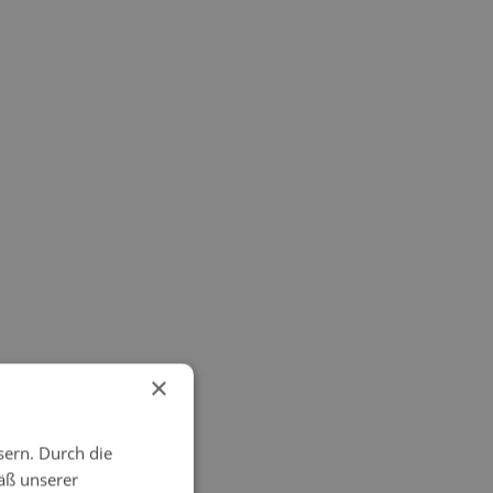
×
sern. Durch die
äß unserer