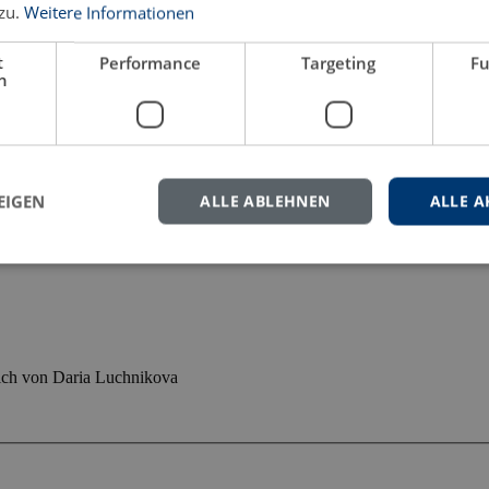
zu.
Weitere Informationen
t
Performance
Targeting
Fu
h
EIGEN
ALLE ABLEHNEN
ALLE A
eich von Daria Luchnikova