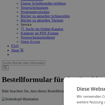
Eigene Schriftenreihe eröffnen
Neuerscheinungen
Programmvorschau
Bücher zu aktuellen Schlagzeilen
Bücher zu aktuellen Themen
Service
Suche im Online-Katalog
Kataloge im PDF-Format
Neuerscheinungsdienst
Open Access
FAQ
Shop
Bestellformular für den Buchha
Diese Webse
Bitte beachten Sie, dass dieses Bestellformular ausdrücklich nur für 
Wir verwenden Co
weitere Nutzung 