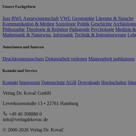
Unsere Fachgebiete
Jura
BWL
Agrarwissenschaft
VWL
Geographie
Literatur & Sprache
Kommunikation & Medien
Soziologie
Politik
Geschichte
Archäologi
Philosophie
Theologie & Religion
Pädagogik
Psychologie
Medizin &
Mathematik & Naturwiss.
Informatik
Technik & Ingenieurwesen
Leb
Autorinnen und Autoren
Druckkostenzuschuss
Doktorarbeit verlegen
Masterarbeit publizieren
Kontakt und Service
Kontakt
Impressum
Datenschutz
AGB
Downloads
Hochschulen
Sit
Verlag Dr. Kovač GmbH
Leverkusenstraße 13 • 22761 Hamburg
+49 40 398880 0
info@verlagdrkovac.de
© 2000-2026 Verlag Dr. Kovač