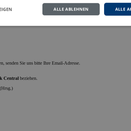
EIGEN
ALLE ABLEHNEN
ALLE A
n, senden Sie uns bitte Ihre Email-Adresse.
k Central
beziehen.
(Hrsg.)