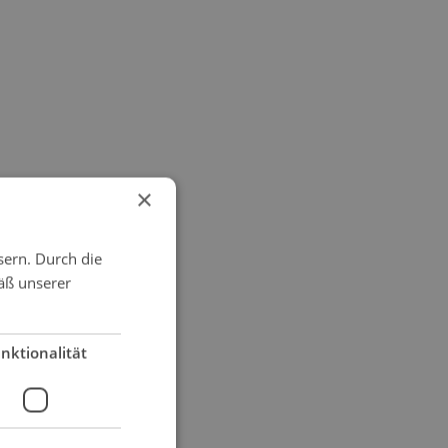
×
sern. Durch die
äß unserer
nktionalität