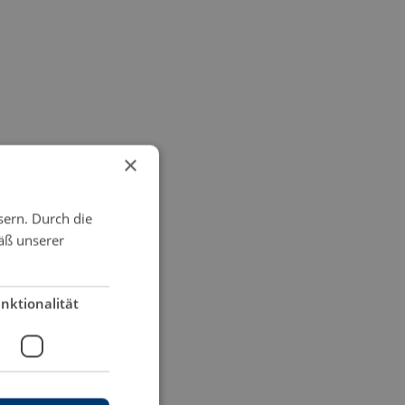
×
sern. Durch die
äß unserer
nktionalität