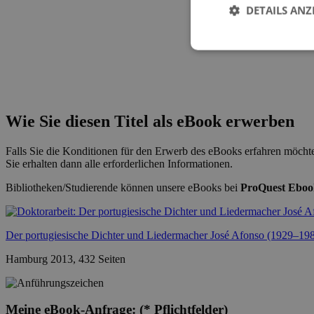
DETAILS ANZ
Wie Sie diesen Titel als eBook erwerben
Falls Sie die Konditionen für den Erwerb des eBooks erfahren möchte
Sie erhalten dann alle erforderlichen Informationen.
Bibliotheken/Studierende können unsere eBooks bei
ProQuest Eboo
Der portugiesische Dichter und Liedermacher José Afonso (1929–19
Hamburg 2013, 432 Seiten
Meine eBook-Anfrage:
(* Pflichtfelder)