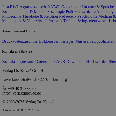
Jura
BWL
Agrarwissenschaft
VWL
Geographie
Literatur & Sprache
Kommunikation & Medien
Soziologie
Politik
Geschichte
Archäologi
Philosophie
Theologie & Religion
Pädagogik
Psychologie
Medizin &
Mathematik & Naturwiss.
Informatik
Technik & Ingenieurwesen
Leb
Autorinnen und Autoren
Druckkostenzuschuss
Doktorarbeit verlegen
Masterarbeit publizieren
Kontakt und Service
Kontakt
Impressum
Datenschutz
AGB
Downloads
Hochschulen
Sit
Verlag Dr. Kovač GmbH
Leverkusenstraße 13 • 22761 Hamburg
+49 40 398880 0
info@verlagdrkovac.de
© 2000-2026 Verlag Dr. Kovač
Aktualisiert 06.08.2026 16:27