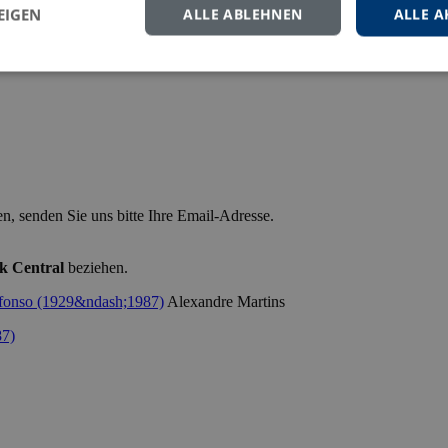
EIGEN
ALLE ABLEHNEN
ALLE A
n, senden Sie uns bitte Ihre Email-Adresse.
k Central
beziehen.
Alexandre Martins
87)