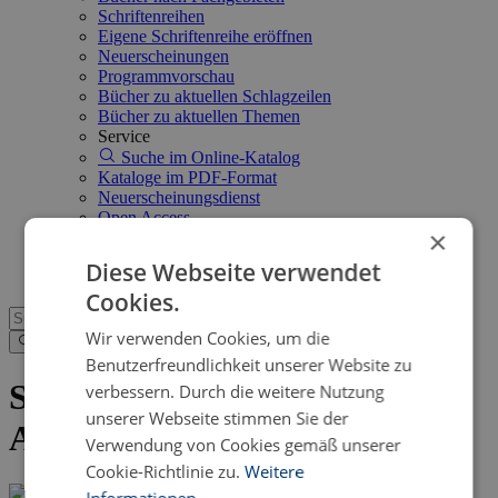
Schriftenreihen
Eigene Schriftenreihe eröffnen
Neuerscheinungen
Programmvorschau
Bücher zu aktuellen Schlagzeilen
Bücher zu aktuellen Themen
Service
Suche im Online-Katalog
Kataloge im PDF-Format
Neuerscheinungsdienst
Open Access
×
FAQ
Shop
Diese Webseite verwendet
Cookies.
Wir verwenden Cookies, um die
Benutzerfreundlichkeit unserer Website zu
Senden Sie uns eine eBook-
verbessern. Durch die weitere Nutzung
unserer Webseite stimmen Sie der
Anfrage
Verwendung von Cookies gemäß unserer
Cookie-Richtlinie zu.
Weitere