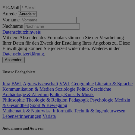
* E-Mail
Anrede
Vorname
Nachname
Datenschutzhinweis
Mit dem Absenden des Formulars stimmen Sie der Verarbeitung
Ihrer Daten für den Zweck der Erstellung Ihres Angebots zu. Diese
Einwilligung können Sie jederzeit widerrufen. Weiteres in der
Datenschutzerklärung
.
Absenden
Unsere Fachgebiete
Jura
BWL
Agrarwissenschaft
VWL
Geographie
Literatur & Sprache
Kommunikation & Medien
Soziologie
Politik
Geschichte
Archäologie & Altertum
Kultur, Kunst & Musik
Philosophie
Theologie & Religion
Pädagogik
Psychologie
Medizin
& Gesundheit
Sport & Bewegung
Mathematik & Naturwiss.
Informatik
Technik & Ingenieurwesen
Lebenserinnerungen
Variata
Autorinnen und Autoren