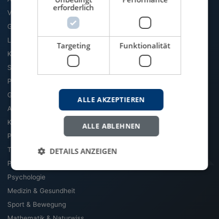
erforderlich
VWL
Geographie
Literatur & Sprache
Targeting
Funktionalität
Kommunikation & Medien
Soziologie
Politik
Geschichte
ALLE AKZEPTIEREN
Archäologie & Altertum
Kultur, Kunst & Musik
ALLE ABLEHNEN
Philosophie
Theologie & Religion
DETAILS ANZEIGEN
Pädagogik
Psychologie
Medizin & Gesundheit
Sport & Bewegung
Mathematik & Naturwiss.